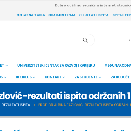
Dobro došli na zvaničnu internet stranic
OGLASNA TABLA
OBAVJESTENJA
REZULTATI ISPITA
ISPITNI TE
ET
UNIVERZITETSKI CENTAR ZA RAZVOJ I KARIJERU
MEĐUNARODNA
US
III CIKLUS
KONTAKT
ZA STUDENTE
ZA BUDUĆE
zlović-rezultati ispita održanih
REZULTATI ISPITA
PROF. DR ALBINA FAZLOVIĆ-REZULTATI ISPITA ODRŽANIH