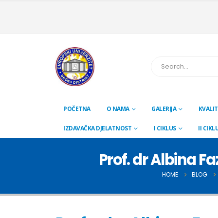
POČETNA
O NAMA
GALERIJA
KVALIT
IZDAVAČKA DJELATNOST
I CIKLUS
II CIKL
Prof. dr Albina Fa
HOME
BLOG