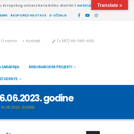
Translate »
u Evropskog univerziteta Brčko distrikt |
webmail
RMINI
RASPORED NASTAVE
E-UČENJE
O nama
Kontakt
(+387) 49-590-605
 SARADNJA
MEĐUNARODNI PROJEKTI
 STUDENTE
 16.06.2023. godine
 16.06.2023. GODINE