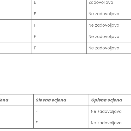
E
Zadovoljava
Prof. dr Esed Karić – rezultati i
25/07/2026
F
Ne zadovoljava
F
Ne zadovoljava
F
Ne zadovoljava
F
Ne zadovoljava
jena
Slovna ocjena
Opisna ocjena
F
Ne zadovoljava
F
Ne zadovoljava