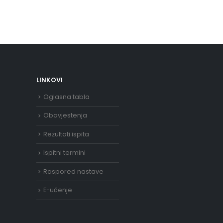
LINKOVI
Oglasna tabla
Obavjestenja
Rezultati ispita
Ispitni termini
Raspored nastave
E-učenje