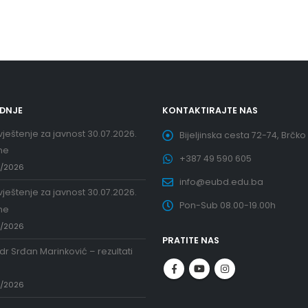
EDNJE
KONTAKTIRAJTE NAS
ještenje za javnost 30.07.2026.
Bijeljinska cesta 72-74, Brčko
ne
+387 49 590 605
7/2026
info@eubd.edu.ba
ještenje za javnost 30.07.2026.
Pon-Sub 08.00-19.00h
ne
7/2026
PRATITE NAS
 dr Srđan Marinković – rezultati
a
7/2026