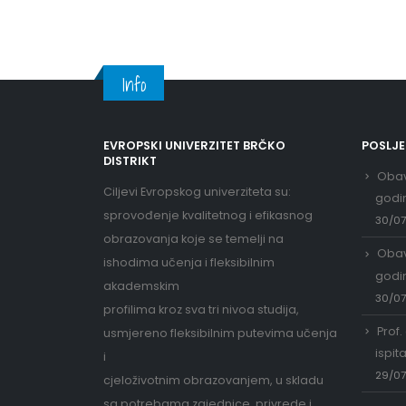
Info
EVROPSKI UNIVERZITET BRČKO
POSLJ
DISTRIKT
Obav
Ciljevi Evropskog univerziteta su:
godi
sprovođenje kvalitetnog i efikasnog
30/0
obrazovanja koje se temelji na
Obav
ishodima učenja i fleksibilnim
godi
akademskim
30/0
profilima kroz sva tri nivoa studija,
Prof.
usmjereno fleksibilnim putevima učenja
ispit
i
29/0
cjeloživotnim obrazovanjem, u skladu
sa potrebama zajednice, privrede i