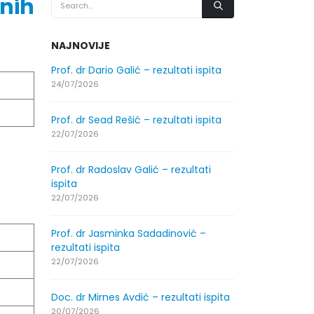
nih
NAJNOVIJE
.2026.
Prof. dr Dario Galić – rezultati ispita
Obavještenje
godine
24/07/2026
30/07/2026
Prof. dr Sead Rešić – rezultati ispita
.2026.
Obavještenje
22/07/2026
godine
30/07/2026
Prof. dr Radoslav Galić – rezultati
ispita
ltati
Prof. dr Srđa
22/07/2026
ispita
29/07/2026
Prof. dr Jasminka Sadadinović –
rezultati ispita
ltati
Prof. dr Azij
22/07/2026
ispita
29/07/2026
Doc. dr Mirnes Avdić – rezultati ispita
20/07/2026