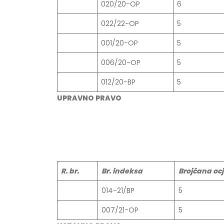
020/20-OP
6
Prof. dr Esed Karić – rezultati ispita
25/07/2026
022/22-OP
5
001/20-OP
5
006/20-OP
5
012/20-BP
5
UPRAVNO PRAVO
R. br.
Br. indeksa
Brojčana oc
014-21/BP
5
007/21-OP
5