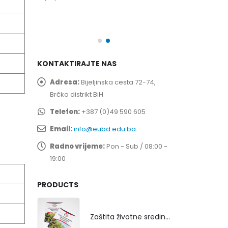
spita
Prof. dr Esed 
25/07/2026
KONTAKTIRAJTE NAS
Adresa:
Bijeljinska cesta 72-74,
Brčko distrikt BiH
Telefon:
+387 (0)49 590 605
Email:
info@eubd.edu.ba
Radno vrijeme:
Pon - Sub / 08:00 -
19:00
PRODUCTS
Zaštita životne sredine rekultivacijom odlagališta