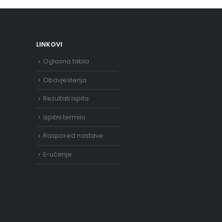
LINKOVI
Oglasna tabla
Obavjestenja
Rezultati ispita
Ispitni termini
Raspored nastave
E-učenje