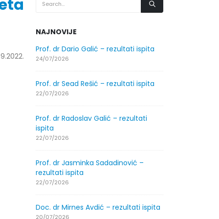
eta
NAJNOVIJE
.2026.
Prof. dr Dario Galić – rezultati ispita
Obavještenje
9.2022.
godine
24/07/2026
30/07/2026
Prof. dr Sead Rešić – rezultati ispita
.2026.
Obavještenje
22/07/2026
godine
30/07/2026
Prof. dr Radoslav Galić – rezultati
ispita
ltati
Prof. dr Srđa
22/07/2026
ispita
29/07/2026
Prof. dr Jasminka Sadadinović –
rezultati ispita
ltati
Prof. dr Azij
22/07/2026
ispita
29/07/2026
Doc. dr Mirnes Avdić – rezultati ispita
20/07/2026