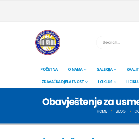
POČETNA
O NAMA
GALERIJA
KVALIT
IZDAVAČKA DJELATNOST
I CIKLUS
II CIKL
Obavještenje za usmeni
HOME
BLOG
OG