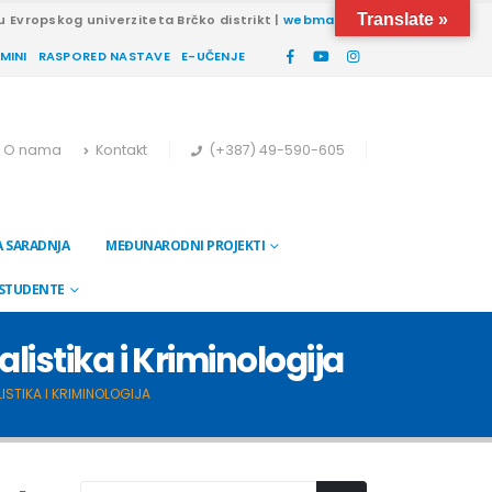
Translate »
u Evropskog univerziteta Brčko distrikt |
webmail
RMINI
RASPORED NASTAVE
E-UČENJE
O nama
Kontakt
(+387) 49-590-605
 SARADNJA
MEĐUNARODNI PROJEKTI
 STUDENTE
listika i Kriminologija
ISTIKA I KRIMINOLOGIJA