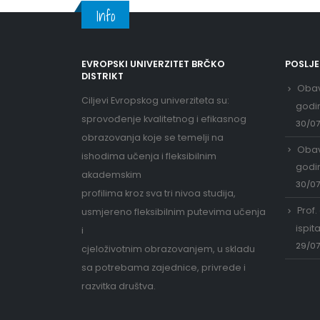
Info
EVROPSKI UNIVERZITET BRČKO
POSLJ
DISTRIKT
Obav
Ciljevi Evropskog univerziteta su:
godi
sprovođenje kvalitetnog i efikasnog
30/0
obrazovanja koje se temelji na
Obav
ishodima učenja i fleksibilnim
godi
akademskim
30/0
profilima kroz sva tri nivoa studija,
Prof.
usmjereno fleksibilnim putevima učenja
ispit
i
29/0
cjeloživotnim obrazovanjem, u skladu
sa potrebama zajednice, privrede i
razvitka društva.