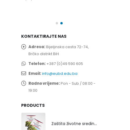
spita
Prof. dr Esed 
25/07/2026
KONTAKTIRAJTE NAS
Adresa:
Bijeljinska cesta 72-74,
Brčko distrikt BiH
Telefon:
+387 (0)49 590 605
Email:
info@eubd.edu.ba
Radno vrijeme:
Pon - Sub / 08:00 -
19:00
PRODUCTS
Zaštita životne sredine rekultivacijom odlagališta