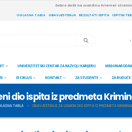
Dobro došli na zvaničnu internet stranic
OGLASNA TABLA
OBAVJESTENJA
REZULTATI ISPITA
ISPITNI TE
ET
UNIVERZITETSKI CENTAR ZA RAZVOJ I KARIJERU
MEĐUNARODNA
US
III CIKLUS
KONTAKT
ZA STUDENTE
ZA BUDUĆE
 dio ispita iz predmeta Krimina
LASNA TABLA
OBAVJEŠTENJE ZA USMENI DIO ISPITA IZ PREDMETA KRIMINAL