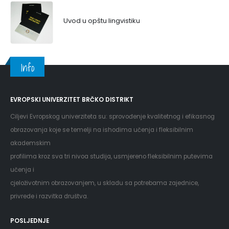
Uvod u opštu lingvistiku
Info
EVROPSKI UNIVERZITET BRČKO DISTRIKT
Ciljevi Evropskog univerziteta su: sprovođenje kvalitetnog i efikasnog
obrazovanja koje se temelji na ishodima učenja i fleksibilnim
akademskim
profilima kroz sva tri nivoa studija, usmjereno fleksibilnim putevima
učenja i
cjeloživotnim obrazovanjem, u skladu sa potrebama zajednice,
privrede i razvitka društva.
POSLJEDNJE