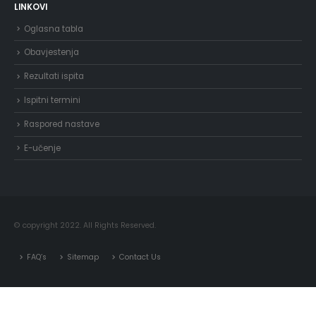
LINKOVI
Oglasna tabla
Obavjestenja
Rezultati ispita
Ispitni termini
Raspored nastave
E-učenje
© copyright 2022. All Rights Reserved.
FAQ’s
Sitemap
Contact Us