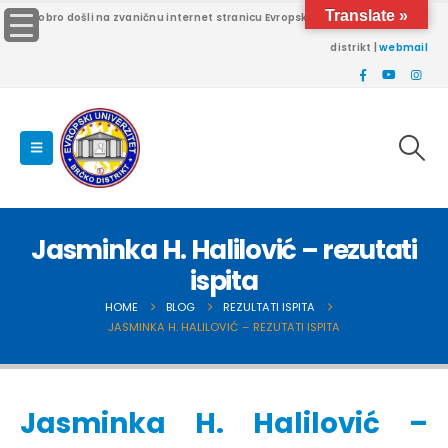
Translate »
Dobro došli na zvaničnu internet stranicu Evropskog univerziteta Brčko
distrikt |
webmail
Jasminka H. Halilović – rezutati
ispita
HOME
BLOG
REZULTATI ISPITA
JASMINKA H. HALILOVIĆ – REZUTATI ISPITA
Jasminka H. Halilović –