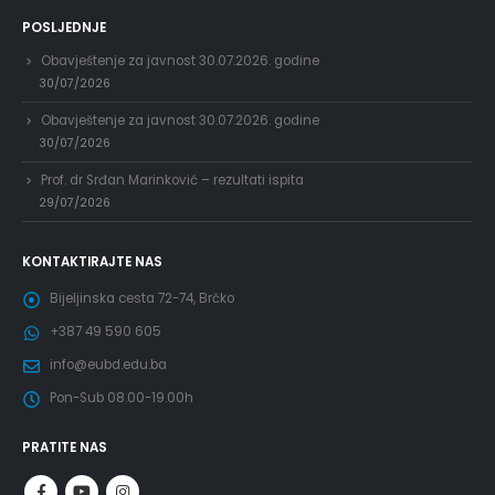
POSLJEDNJE
Obavještenje za javnost 30.07.2026. godine
30/07/2026
Obavještenje za javnost 30.07.2026. godine
30/07/2026
Prof. dr Srđan Marinković – rezultati ispita
29/07/2026
KONTAKTIRAJTE NAS
Bijeljinska cesta 72-74, Brčko
+387 49 590 605
info@eubd.edu.ba
Pon-Sub 08.00-19.00h
PRATITE NAS