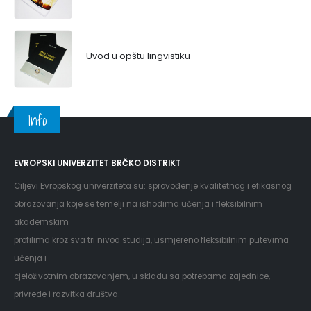
Uvod u opštu lingvistiku
Info
EVROPSKI UNIVERZITET BRČKO DISTRIKT
Ciljevi Evropskog univerziteta su: sprovođenje kvalitetnog i efikasnog
obrazovanja koje se temelji na ishodima učenja i fleksibilnim
akademskim
profilima kroz sva tri nivoa studija, usmjereno fleksibilnim putevima
učenja i
cjeloživotnim obrazovanjem, u skladu sa potrebama zajednice,
privrede i razvitka društva.