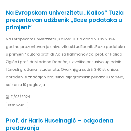
Na Evropskom univerzitetu „Kallos“ Tuzla
prezentovan udžbenik „Baze podataka u
primjeni“
Na Evropskom univerzitetu „Kallos“ Tuzla dana 28.02.2024.
godine prezentovan je univerzitetski udžbenik „Baze podataka
u primjeni“ autora prof. dr Adisa Rahmanovića, prof. dr Halida
Žigića i prof. dr Mladena Dobrića, uz veliko prisustvo uglednih
ličnosti građana i studenata. Ova knjiga sadrži 340 stranica,
obrađen je značajan broj slika, dijagramskih prikaza ID tabela,
satkan u 10 poglavlja...
11/03/2024
READ MORE...
Prof. dr Haris Huseinagić – odgođena
predavanja