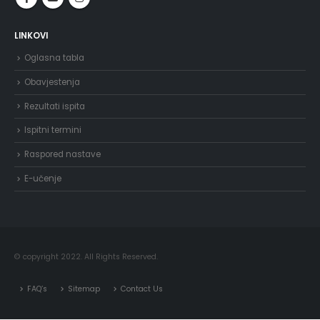
LINKOVI
Oglasna tabla
Obavjestenja
Rezultati ispita
Ispitni termini
Raspored nastave
E-učenje
© copyright 2022. All Rights Reserved.
FAQ’s
Sitemap
Contact Us