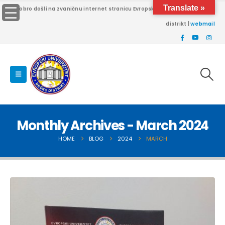
Translate »
Dobro došli na zvaničnu internet stranicu Evropskog univerziteta Brčko
distrikt |
webmail
Monthly Archives - March 2024
HOME
BLOG
2024
MARCH