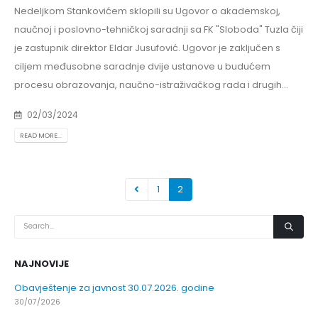
Nedeljkom Stankovićem sklopili su Ugovor o akademskoj,
naučnoj i poslovno-tehničkoj saradnji sa FK "Sloboda" Tuzla čiji
je zastupnik direktor Eldar Jusufović. Ugovor je zaključen s
ciljem međusobne saradnje dvije ustanove u budućem
procesu obrazovanja, naučno-istraživačkog rada i drugih...
02/03/2024
READ MORE...
1
2
NAJNOVIJE
Prof. dr Dario Galić – rezultati ispita
24/07/2026