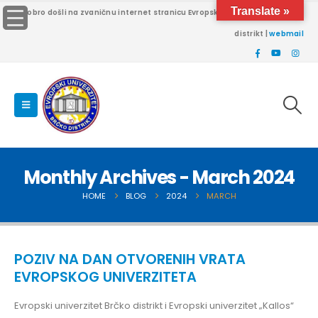
Translate »
Dobro došli na zvaničnu internet stranicu Evropskog univerziteta Brčko
distrikt |
webmail
Monthly Archives - March 2024
HOME
BLOG
2024
MARCH
POZIV NA DAN OTVORENIH VRATA
EVROPSKOG UNIVERZITETA
Evropski univerzitet Brčko distrikt i Evropski univerzitet „Kallos“