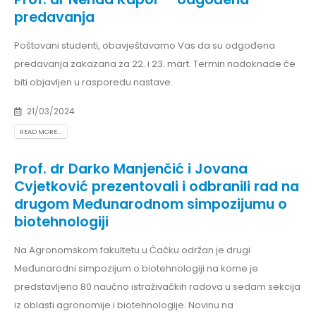
predavanja
Poštovani studenti, obavještavamo Vas da su odgođena
predavanja zakazana za 22. i 23. mart. Termin nadoknade će
biti objavljen u rasporedu nastave.
21/03/2024
READ MORE...
Prof. dr Darko Manjenčić i Jovana
Cvjetković prezentovali i odbranili rad na
drugom Međunarodnom simpozijumu o
biotehnologiji
Na Agronomskom fakultetu u Čačku održan je drugi
Međunarodni simpozijum o biotehnologiji na kome je
predstavljeno 80 naučno istraživačkih radova u sedam sekcija
iz oblasti agronomije i biotehnologije. Novinu na