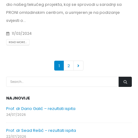
dio našeg tekućeg projekta, koji se sprovodi u saradnji sa
PRONI omladinskim centrom, a usmjeren je na podizanje
svijesti o...
11/03/2024
READ MORE...
1
2
NAJNOVIJE
Prof. dr Dario Galić – rezultati ispita
24/07/2026
Prof. dr Sead Rešić – rezultati ispita
22/07/2026