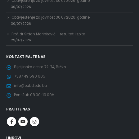
Obavještenje za javnost 30.07.2026. godine
30/07/2026
Obavještenje za javnost 30.07.2026. godine
30/07/2026
Prof. dr Srđan Marinković – rezultati ispita
29/07/2026
KONTAKTIRAJTE NAS
Bijeljinska cesta 72-74, Brčko
+387 49 590 605
info@eubd.edu.ba
Pon-Sub 08.00-19.00h
PRATITE NAS
LINKOVI