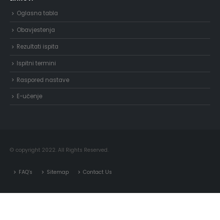
Oglasna tabla
Obavjestenja
Rezultati ispita
Ispitni termini
Raspored nastave
E-učenje
© copyright 2022. All Rights Reserved.
FAQ’s
Sitemap
Contact Us