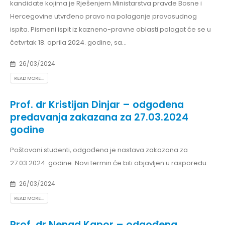
kandidate kojima je Rješenjem Ministarstva pravde Bosne i
Hercegovine utvrđeno pravo na polaganje pravosudnog
ispita. Pismeni ispit iz kazneno-pravne oblasti polagat će se u
četvrtak 18. aprila 2024. godine, sa...
26/03/2024
READ MORE...
Prof. dr Kristijan Dinjar – odgođena
predavanja zakazana za 27.03.2024
godine
Poštovani studenti, odgođena je nastava zakazana za
27.03.2024. godine. Novi termin će biti objavljen u rasporedu.
26/03/2024
READ MORE...
Prof. dr Nenad Kapor – odgođena