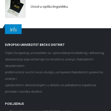
Uvod u opštu lingvistiku
Info
EVROPSKI UNIVERZITET BRČKO DISTRIKT
Ciljevi Evropskog univerziteta su: sprovođenje kvalitetnog i efikasnog
obrazovanja koje se temelji na ishodima učenja i fleksibilnim
akademskim
profilima kroz sva tri nivoa studija, usmjereno fleksibilnim putevima
učenja i
cjeloživotnim obrazovanjem, u skladu sa potrebama zajednice,
privrede i razvitka društva.
POSLJEDNJE