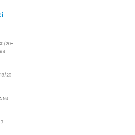
i
30/20-
 94
018/20-
A 93
7
 7