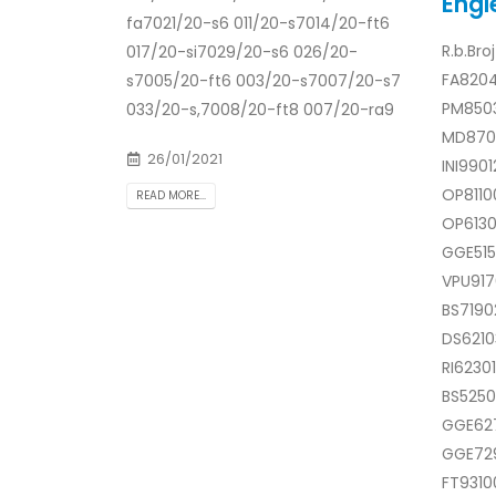
Engles
fa7021/20-s6 011/20-s7014/20-ft6
R.b.Br
017/20-si7029/20-s6 026/20-
FA8204
s7005/20-ft6 003/20-s7007/20-s7
PM850
033/20-s,7008/20-ft8 007/20-ra9
MD870
26/01/2021
INI990
OP8110
READ MORE...
OP6130
GGE51
VPU917
BS7190
DS621
RI6230
BS5250
GGE62
GGE72
FT9310