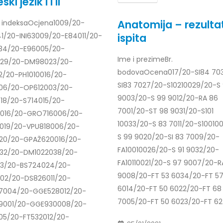
ki jezik I i II
Anatomija – rezultat
oj indeksaOcjena1009/20-
ispita
1/20-INI63009/20-E84011/20-
34/20-E96005/20-
Ime i prezimeBr.
29/20-DM98023/20-
bodovaOcena017/20-SI84 70
12/20-PH1010016/20-
SI83 7027/20-S10210029/20-S
06/20-OP612003/20-
9003/20-S 99 9012/20-RA 86
18/20-S714015/20-
7001/20-ST 98 9031/20-S101
5016/20-GRO716006/20-
10033/20-S 83 7011/20-S10010
019/20-VPU818006/20-
S 99 9020/20-SI 83 7009/20-
20/20-GPAŽ620016/20-
FA10010026/20-S 91 9032/20-
032/20-DM1022038/20-
FA10110021/20-S 97 9007/20-R
13/20-BS724024/20-
9008/20-FT 53 6034/20-FT 5
02/20-DS826011/20-
6014/20-FT 50 6022/20-FT 68
7004/20-GGE528012/20-
7005/20-FT 50 6023/20-FT 62
9001/20-GGE930008/20-
05/20-FT532012/20-