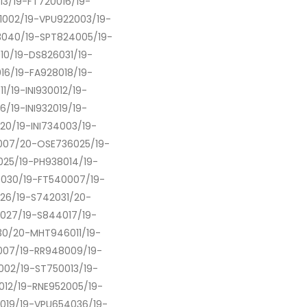
13/19-FT720016/19-
1002/19-VPU922003/19-
3040/19-SPT824005/19-
10/19-DS826031/19-
16/19-FA928018/19-
11/19-INI930012/19-
16/19-INI932019/19-
020/19-INI734003/19-
007/20-OSE736025/19-
25/19-PH938014/19-
030/19-FT540007/19-
26/19-S742031/20-
027/19-S844017/19-
0/20-MHT946011/19-
007/19-RR948009/19-
02/19-ST750013/19-
012/19-RNE952005/19-
019/19-VPU654036/19-