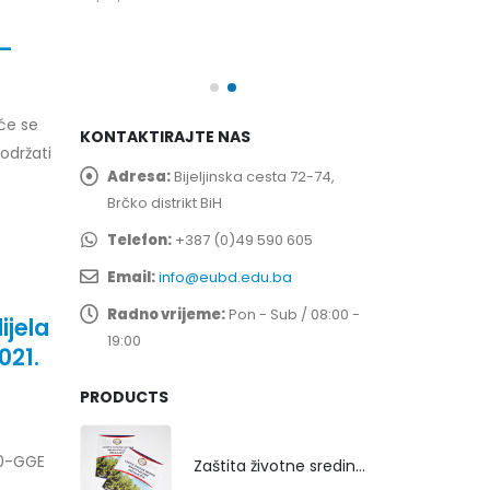
spita
Prof. dr Esed 
25/07/2026
 –
će se
KONTAKTIRAJTE NAS
 održati
Adresa:
Bijeljinska cesta 72-74,
Brčko distrikt BiH
Telefon:
+387 (0)49 590 605
Email:
info@eubd.edu.ba
Radno vrijeme:
Pon - Sub / 08:00 -
ijela
19:00
021.
PRODUCTS
20-GGE
Zaštita životne sredine rekultivacijom odlagališta