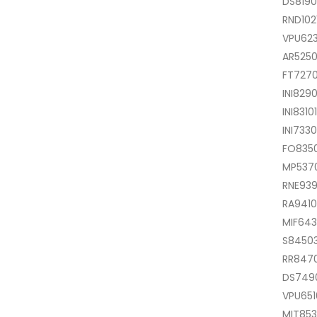
DS8190
RND102
VPU62
AR5250
FT7270
INI8290
INI8310
INI733
FO835
MP5370
RNE939
RA9410
MIF643
S84503
RR847
DS7490
VPU651
MIT853