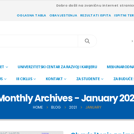
Dobro došli na zvaničnu internet stranic
OGLASNA TABLA
OBAVJESTENJA
REZULTATI ISPITA
ISPITNI TE
ET
UNIVERZITETSKI CENTAR ZA RAZVOJ I KARIJERU
MEĐUNARODNA
US
III CIKLUS
KONTAKT
ZA STUDENTE
ZA BUDUĆE
Monthly Archives - January 202
HOME
BLOG
2021
JANUARY