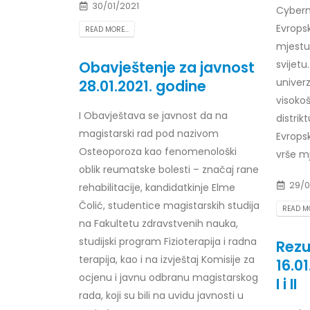
30/01/2021
Cyberm
Prof. dr Esed Karić – rezultati ispita
25/07/2026
Evropsk
READ MORE...
mjestu
Obavještenje za javnost
svijetu
univerz
28.01.2021. godine
visokoš
I Obavještava se javnost da na
distrik
magistarski rad pod nazivom
Evropsk
Osteoporoza kao fenomenološki
vrše mj
oblik reumatske bolesti – značaj rane
29/0
rehabilitacije, kandidatkinje Elme
Čolić, studentice magistarskih studija
READ MO
na Fakultetu zdravstvenih nauka,
studijski program Fizioterapija i radna
Rezu
terapija, kao i na izvještaj Komisije za
16.0
ocjenu i javnu odbranu magistarskog
I i II
rada, koji su bili na uvidu javnosti u