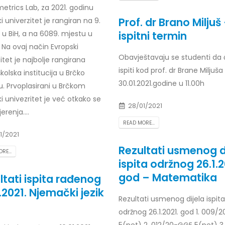
etrics Lab, za 2021. godinu
Prof. dr Esed Karić – rezultati i
25/07/2026
Prof. dr Brano Miljuš
i univerzitet je rangiran na 9.
ispitni termin
 u BiH, a na 6089. mjestu u
. Na ovaj način Evropski
Obavještavaju se studenti da 
itet je najbolje rangirana
ispiti kod prof. dr Brane Miljuša
kolska institucija u Brčko
30.01.2021.godine u 11.00h
tu. Prvoplasirani u Brčkom
i univezritet je već otkako se
28/01/2021
erenja....
READ MORE...
1/2021
Rezultati usmenog d
RE...
ispita održnog 26.1.2
god – Matematika
ltati ispita rađenog
1.2021. Njemački jezik
Rezultati usmenog dijela ispita
održnog 26.1.2021. god 1. 009/
5(pet) 2. 012/20-GGE 5(pet) 3.