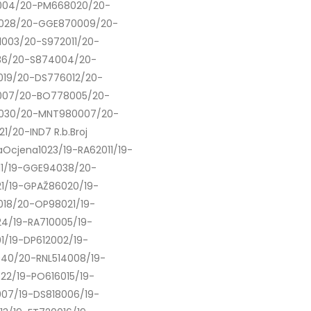
004/20-PM668020/20-
9028/20-GGE870009/20-
003/20-S972011/20-
36/20-S874004/20-
019/20-DS776012/20-
007/20-BO778005/20-
030/20-MNT980007/20-
1/20-IND7 R.b.Broj
aOcjena1023/19-RA62011/19-
11/19-GGE94038/20-
1/19-GPAŽ86020/19-
18/20-OP98021/19-
4/19-RA710005/19-
01/19-DP612002/19-
40/20-RNL514008/19-
22/19-PO616015/19-
07/19-DS818006/19-