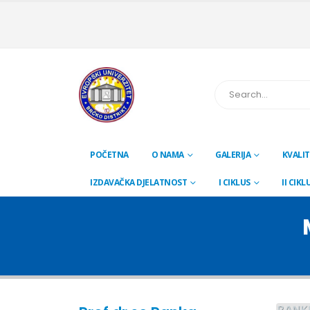
POČETNA
O NAMA
GALERIJA
KVALIT
IZDAVAČKA DJELATNOST
I CIKLUS
II CIKL