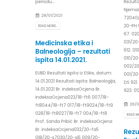
periodu...
Rezulta
Njemačk
28/01/2021
72040/
20-PH 
READ MORE...
67. 02
Medicinska etika i
031/20-
Balneologija – rezultati
612. 01
010/20
ispita 14.01.2021.
002/20
EUBD Rezultati ispita iz Etike, datum:
001/20
14.01.2021 Rezultati ispita: Balneologija,
DS 921
14.01.2021 Br. indeksaOcjena Br.
923. 01
indeksaOcjena023/18-ft6 007/18-
26/0
ft8044/18-ft7 017/18-ft9024/18-ft9
028/18-ft8027/18-ft7 004/18-ft8
READ MO
Prof. Sanda Pribić Br. indeksaOcjena
Br. indeksaOcjena032/20-fa5
Rezul
018/20-s7030/20-si5 009/20-