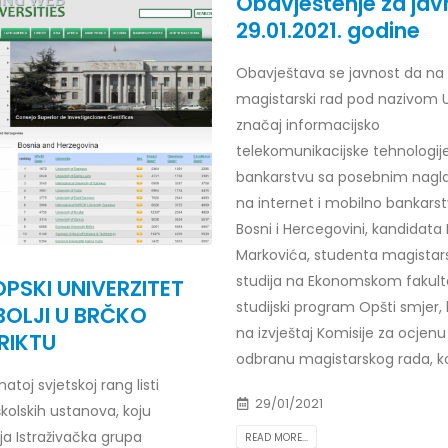
Obavještenje za jav
29.01.2021. godine
Obavještava se javnost da na
magistarski rad pod nazivom U
r Dario Galić – rezultati ispita
Obavještenje za javnost 30.07
godine
026
značaj informacijsko
30/07/2026
telekomunikacijske tehnologij
r Sead Rešić – rezultati ispita
bankarstvu sa posebnim nag
Obavještenje za javnost 30.07
026
na internet i mobilno bankars
godine
Bosni i Hercegovini, kandidata
30/07/2026
r Radoslav Galić – rezultati
Markovića, studenta magistar
studija na Ekonomskom fakult
Prof. dr Srđan Marinković – rezu
026
PSKI UNIVERZITET
ispita
studijski program Opšti smjer, 
OLJI U BRČKO
29/07/2026
dr Jasminka Sadadinović –
na izvještaj Komisije za ocjenu
RIKTU
i ispita
odbranu magistarskog rada, koji
Prof. dr Azijada Beganlić – rezu
026
atoj svjetskoj rang listi
ispita
29/01/2021
kolskih ustanova, koju
29/07/2026
 Mirnes Avdić – rezultati ispita
ja Istraživačka grupa
READ MORE...
026