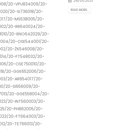
25/01/2021
008/20-VPU834009/20-
READ MORE...
020/20-SI736018/20-
017/20-MS538005/20-
002/20-RR640024/20-
1010/20-RNO642029/20-
3004/20-OSE544001/20-
002/20-ŽK546008/20-
014/20-FT548032/20-
006/20-OSE750010/20-
018/20-GGE652006/20-
003/20-AR654017/20-
30/20-SI656009/20-
7013/20-GGE558004/20-
023/20-INT560003/20-
025/20-PH862005/20-
3023/20-FT664003/20-
12/20-TE766013/20-