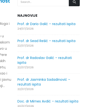
nost
NAJNOVIJE
loga i
.2026.
Prof. dr Dario Galić – rezultati ispita
Obavještenje
godine
24/07/2026
30/07/2026
e u
Prof. dr Sead Rešić – rezultati ispita
laskom
.2026.
Obavještenje
22/07/2026
tvo u
godine
 Pere
30/07/2026
Prof. dr Radoslav Galić – rezultati
skih
ispita
etu,
ltati
Prof. dr Srđa
22/07/2026
ispita
kao i
29/07/2026
 i javnu
Prof. dr Jasminka Sadadinović –
rezultati ispita
...
ltati
Prof. dr Azij
22/07/2026
ispita
29/07/2026
Doc. dr Mirnes Avdić – rezultati ispita
20/07/2026