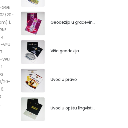
0-GGE
003/20-
Geodezija u građevinarstvu
am) 1.
-RNE
 4.
0-VPU
Viša geodezija
7.
0-VPU
1.
DS
Uvod u pravo
11/20-
 6.
S
.
Uvod u opštu lingvistiku