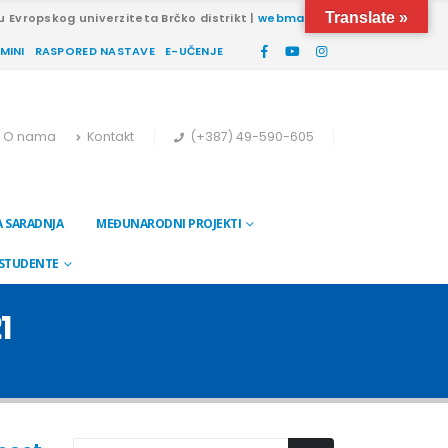
Translate »
u Evropskog univerziteta Brčko distrikt |
webmail
RMINI
RASPORED NASTAVE
E-UČENJE
O nama
Kontakt
(+387) 49-590-605
 SARADNJA
MEĐUNARODNI PROJEKTI
 STUDENTE
1