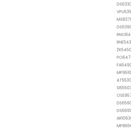
DS633
VPU535
MS837
DS639
RNO84
RNE54
ŽK545
PO647
FA649
MP951
AT553
SI5550
OSE95
DS659
DS661
AR106
MP8650