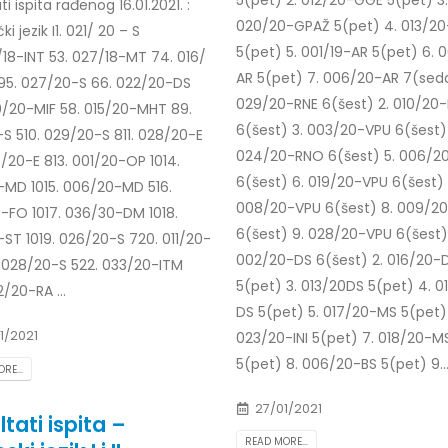
ti ispita rađenog 16.01.2021. :
020/20-GPAŽ 5(pet) 4. 013/2
i jezik I1. 021/ 20 – S
5(pet) 5. 001/19-AR 5(pet) 6. 
18-INT 53. 027/18-MT 74. 016/
AR 5(pet) 7. 006/20-AR 7(sed
95. 027/20-S 66. 022/20-DS
029/20-RNE 6(šest) 2. 010/20
0/20-MIF 58. 015/20-MHT 89.
6(šest) 3. 003/20-VPU 6(šest)
S 510. 029/20-S 811. 028/20-E
024/20-RNO 6(šest) 5. 006/2
0/20-E 813. 001/20-OP 1014.
6(šest) 6. 019/20-VPU 6(šest) 
-MD 1015. 006/20-MD 516.
008/20-VPU 6(šest) 8. 009/2
-FO 1017. 036/30-DM 1018.
6(šest) 9. 028/20-VPU 6(šest) 
-ST 1019. 026/20-S 720. 011/20-
002/20-DS 6(šest) 2. 016/20-
. 028/20-S 522. 033/20-ITM
5(pet) 3. 013/20DS 5(pet) 4. 0
2/20-RA ...
DS 5(pet) 5. 017/20-MS 5(pet)
1/2021
023/20-INI 5(pet) 7. 018/20-M
5(pet) 8. 006/20-BS 5(pet) 9...
RE...
27/01/2021
tati ispita –
READ MORE...