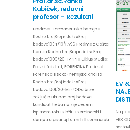
Prof.dr.sc.Ranka
Kubiček, redovni
profesor – Rezultati
Predmet: Farmaceutska hemija II
Obavještenje za javnost 30.07.2026.
Prof. d
godine
24/07/2
Redno brojBroj indeksaBroj
30/07/2026
bodova1034/19/FA96 Predmet: Opšta
Prof. d
hemija Redno brojBroj indeksaBroj
Obavještenje za javnost 30.07.2026.
22/07/2
bodova1009/20-FA44 II Ciklus studija:
godine
Pravni fakultet, FORENZIKA Predmet:
30/07/2026
Prof. d
Forenziča fizičko-hemijska analiza
ispita
Redno brojBroj indeksaBroj
Prof. dr Srđan Marinković – rezultati
22/07/2
EVRO
ispita
bodova1001/20-Mr-FODa bi se
NAJB
29/07/2026
Prof. 
zaključio ukupan broj bodova
DIST
rezultat
kandidat treba na slijedećem
Prof. dr Azijada Beganlić – rezultati
22/07/2
Na pozn
ispitnom roku izložiti II seminarski i
ispita
visokoš
donijeti u pisanoj formi I i II seminarski
29/07/2026
Doc. dr
sastavl
20/07/2