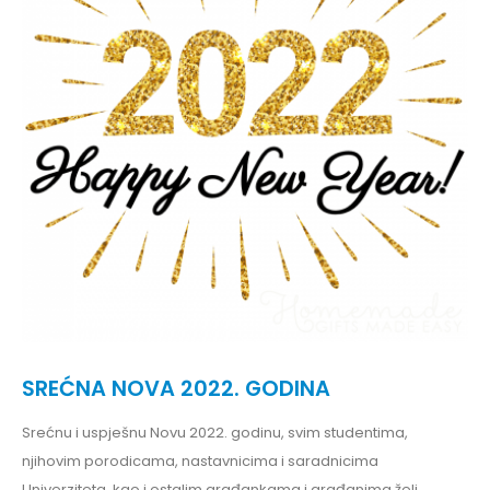
SREĆNA NOVA 2022. GODINA
Srećnu i uspješnu Novu 2022. godinu, svim studentima,
njihovim porodicama, nastavnicima i saradnicima
Univerziteta, kao i ostalim građankama i građanima želi