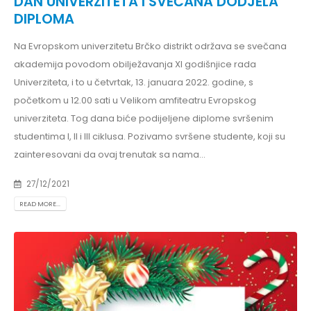
DAN UNIVERZITETA I SVEČANA DODJELA
DIPLOMA
Na Evropskom univerzitetu Brčko distrikt održava se svečana
akademija povodom obilježavanja XI godišnjice rada
Univerziteta, i to u četvrtak, 13. januara 2022. godine, s
početkom u 12.00 sati u Velikom amfiteatru Evropskog
univerziteta. Tog dana biće podijeljene diplome svršenim
studentima I, II i III ciklusa. Pozivamo svršene studente, koji su
zainteresovani da ovaj trenutak sa nama...
27/12/2021
READ MORE...