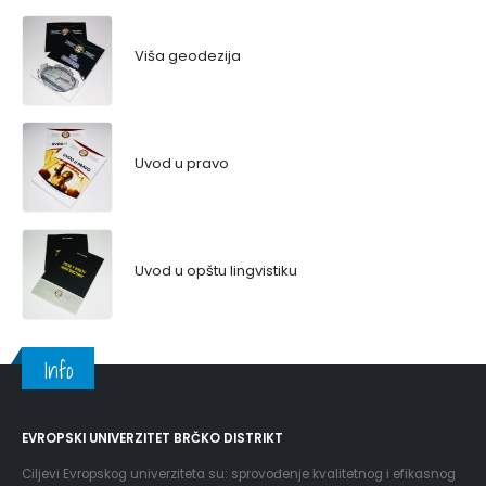
Viša geodezija
Uvod u pravo
Uvod u opštu lingvistiku
Info
EVROPSKI UNIVERZITET BRČKO DISTRIKT
Ciljevi Evropskog univerziteta su: sprovođenje kvalitetnog i efikasnog