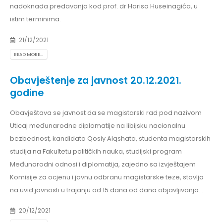
nadoknada predavanja kod prof. dr Harisa Huseinagića, u
istim terminima.
21/12/2021
READ MORE...
Obavještenje za javnost 20.12.2021.
godine
Obavještava se javnost da se magistarski rad pod nazivom
Uticaj međunarodne diplomatije na libijsku nacionalnu
bezbednost, kandidata Qosiy Alqshata, studenta magistarskih
studija na Fakultetu političkih nauka, studijski program
Međunarodni odnosi i diplomatija, zajedno sa izvještajem
Komisije za ocjenu i javnu odbranu magistarske teze, stavlja
na uvid javnosti u trajanju od 15 dana od dana objavljivanja...
20/12/2021