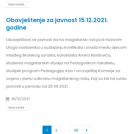
READ MORE...
Obavještenje za javnost 15.12.2021.
godine
Obavještava se javnost da na magistarski rad pod nazivom
Uloga nastavnika u suzbijanju konflikata i svađa među djecom
mlađeg školskog uzrasta, kandidata Amira Abidovića,
studenta magistarskih studija na Pedagoškom fakultetu,
studijski program Pedagogija, kao i na izvještaj Komisije za
ocjenu i javnu odbranu magistarskog rada, koji su bili na uvidu
javnosti u periodu od 25.09.2021....
16/12/2021
READ MORE...
…
1
2
36