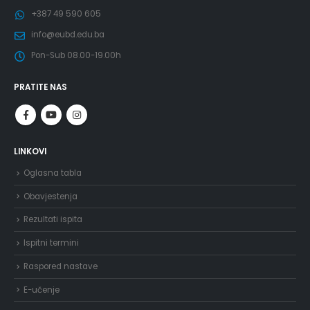
+387 49 590 605
info@eubd.edu.ba
Pon-Sub 08.00-19.00h
PRATITE NAS
LINKOVI
Oglasna tabla
Obavjestenja
Rezultati ispita
Ispitni termini
Raspored nastave
E-učenje