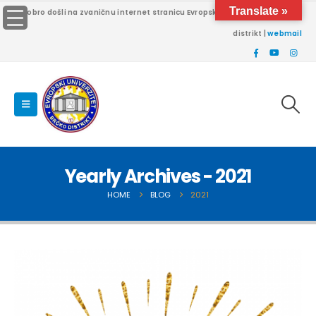
Translate »
Dobro došli na zvaničnu internet stranicu Evropskog univerziteta Brčko
distrikt |
webmail
Yearly Archives - 2021
HOME
BLOG
2021