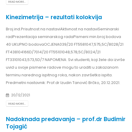
READ MORE...
Kinezimetrija – rezultati kolokvija
Broj ind.Prisutnost na nastaviAktivnost na nastaviSeminarski
radPrezentacija seminarskog radaPismeni min.broj bodova
40 UKUPNO bodovaOCJENA039/20 FT5581047,575,5C/8028/21
FT438104166D/7014/20 FT55101048,578,5C/8024/21
FT33101043,573,5D/7 NAPOMENA: Svi studenti, koji žele da izvrše
uvid u svoje pismene radove mogu to uraditi u zakazanom
terminu narednog ispitnog roka, nakon završetka ispita.
Predmetni nastavnik: Prof.dr Izudin Tanović Brčko, 20.12.2021.
20/12/2021
READ MORE...
Nadoknada predavanja – prof.dr Budimir
Tojagić