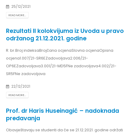
25/12/2021
READ MORE...
Rezultati II kolokvijuma iz Uvoda u pravo
održanog 21.12.2021. godine
R. br.Broj indeksaBrojčana ocjenaSlovna ocjenaOpisna
ocjena1.007/21-SR6EZadovoljava2.006/21-
OP6EZadovoljava3.001/21-MD5FNe zadovoljava4.002/21-
SR5FNe zadovoljava
22/12/2021
READ MORE...
Prof. dr Haris Huseinagić – nadoknada
predavanja
Obavještavaju se studenti da će se 21.12.2021. godine održati