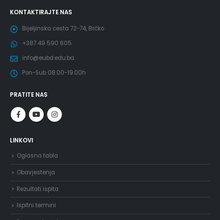
KONTAKTIRAJTE NAS
Bijeljinska cesta 72-74, Brčko
+387 49 590 605
info@eubd.edu.ba
Pon-Sub 08.00-19.00h
PRATITE NAS
LINKOVI
Oglasna tabla
Obavjestenja
Rezultati ispita
Ispitni termini