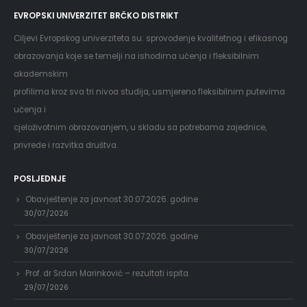
EVROPSKI UNIVERZITET BRČKO DISTRIKT
Ciljevi Evropskog univerziteta su: sprovođenje kvalitetnog i efikasnog
obrazovanja koje se temelji na ishodima učenja i fleksibilnim
akademskim
profilima kroz sva tri nivoa studija, usmjereno fleksibilnim putevima
učenja i
cjeloživotnim obrazovanjem, u skladu sa potrebama zajednice,
privrede i razvitka društva.
POSLJEDNJE
Obavještenje za javnost 30.07.2026. godine
30/07/2026
Obavještenje za javnost 30.07.2026. godine
30/07/2026
Prof. dr Srđan Marinković – rezultati ispita
29/07/2026