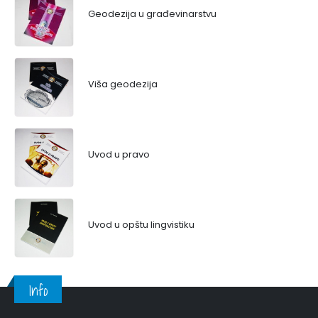
Geodezija u građevinarstvu
Viša geodezija
Uvod u pravo
Uvod u opštu lingvistiku
Info