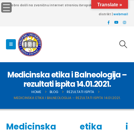
Translate »
Dobro došli na zvaničnu internet stranicu Evropskog univerziteta Brčko
distrikt |
webmail
Medicinska etika i Balneologija –
rezultati ispita 14.01.2021.
HOME
BLOG
REZULTATI ISPITA
MEDICINSKA ETIKA I BALNEOLOGIJA – REZULTATI ISPITA 14.01.2021.
Medicinska etika i