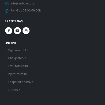
info@eubd.edu.ba
Pon-Sub 08.00-19.00h
PRATITE NAS
LINKOVI
Oglasna tabla
Obavjestenja
Rezultati ispita
Ispitni termini
Raspored nastave
E-učenje