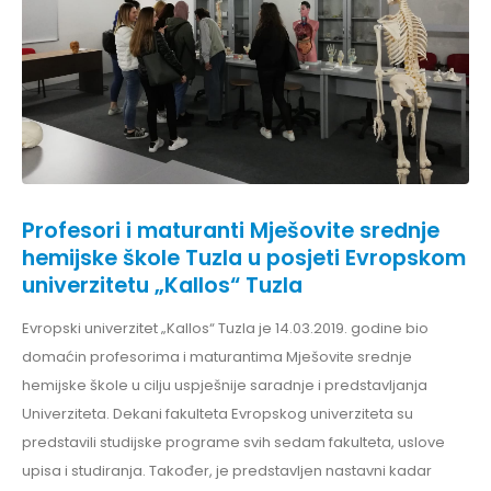
Profesori i maturanti Mješovite srednje
hemijske škole Tuzla u posjeti Evropskom
univerzitetu „Kallos“ Tuzla
Evropski univerzitet „Kallos“ Tuzla je 14.03.2019. godine bio
domaćin profesorima i maturantima Mješovite srednje
hemijske škole u cilju uspješnije saradnje i predstavljanja
Univerziteta. Dekani fakulteta Evropskog univerziteta su
predstavili studijske programe svih sedam fakulteta, uslove
upisa i studiranja. Također, je predstavljen nastavni kadar