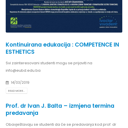
Kontinuirana edukacija : COMPETENCE IN
ESTHETICS
Svi zainteresovani studenti mogu se prijaviti na
info@eubd.edu.ba
14/03/2019
READ MORE...
Prof. dr Ivan J. Balta – izmjena termina
predavanja
Obavještavaju se studenti da će se predavanja kod prof. dr