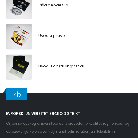
Viša geodezija
Uvod u pravo
Uvod u opštu lingvistiku
Info
EVROPSKI UNIVERZITET BRČKO DISTRIKT
Ciljevi Evropskog univerziteta su: sprovođenje kvalitetnog i efikasnog
obrazovanja koje se temelji na ishodima učenja i fleksibilnim