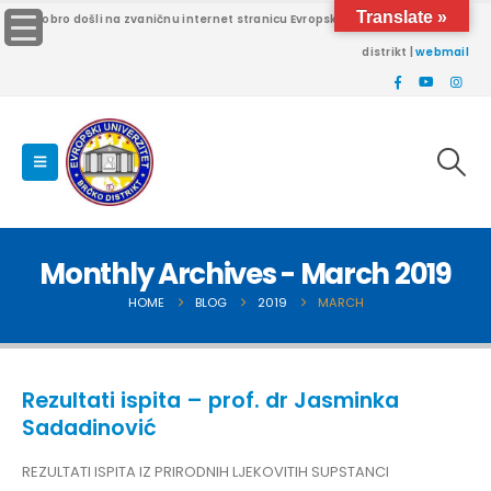
Translate »
Dobro došli na zvaničnu internet stranicu Evropskog univerziteta Brčko
distrikt |
webmail
Monthly Archives - March 2019
HOME
BLOG
2019
MARCH
Rezultati ispita – prof. dr Jasminka
Sadadinović
REZULTATI ISPITA IZ PRIRODNIH LJEKOVITIH SUPSTANCI