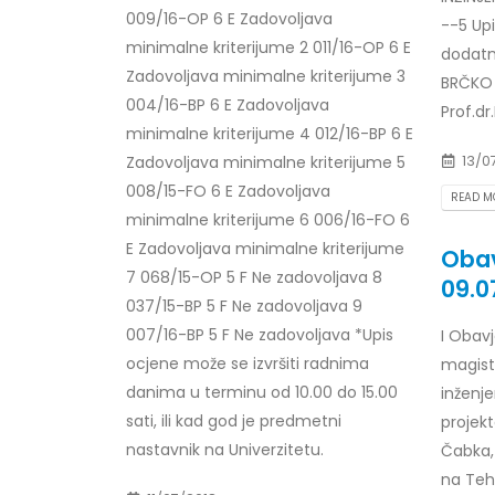
009/16-OP 6 E Zadovoljava
--5 Upi
minimalne kriterijume 2 011/16-OP 6 E
dodatni
Zadovoljava minimalne kriterijume 3
BRČKO 
004/16-BP 6 E Zadovoljava
Prof.dr
minimalne kriterijume 4 012/16-BP 6 E
13/0
Zadovoljava minimalne kriterijume 5
008/15-FO 6 E Zadovoljava
READ MO
minimalne kriterijume 6 006/16-FO 6
E Zadovoljava minimalne kriterijume
Obav
7 068/15-OP 5 F Ne zadovoljava 8
09.0
037/15-BP 5 F Ne zadovoljava 9
007/16-BP 5 F Ne zadovoljava *Upis
I Obav
ocjene može se izvršiti radnima
magist
danima u terminu od 10.00 do 15.00
inženje
sati, ili kad god je predmetni
projek
nastavnik na Univerzitetu.
Čabka,
na Tehn