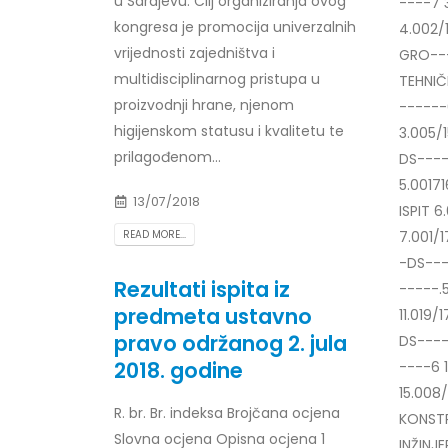
u Sarajevu. Cilj organiziranja ovog
----7 
kongresa je promocija univerzalnih
4.002/
vrijednosti zajedništva i
GRO---
multidisciplinarnog pristupa u
TEHNIČ
proizvodnji hrane, njenom
------
higijenskom statusu i kvalitetu te
3.005/
prilagođenom...
DS----
5.0017
13/07/2018
ISPIT 
7.001/
READ MORE...
-DS---
Rezultati ispita iz
-----.
predmeta ustavno
11.019/
pravo održanog 2. jula
DS----
2018. godine
----6 
15.008
R. br. Br. indeksa Brojčana ocjena
KONST
Slovna ocjena Opisna ocjena 1
INŽINJ