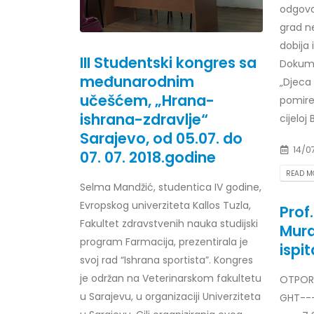
odgovor
Prof. dr Esed Karić – rezultati ispita
25/07/2026
grad n
dobija 
III Studentski kongres sa
Dokume
međunarodnim
„Djeca 
učešćem, „Hrana-
pomiren
ishrana-zdravlje“
cijeloj B
Sarajevo, od 05.07. do
14/0
07. 07. 2018.godine
READ MO
Selma Mandžić, studentica IV godine,
Evropskog univerziteta Kallos Tuzla,
Prof
Fakultet zdravstvenih nauka studijski
Mura
program Farmacija, prezentirala je
ispit
svoj rad “Ishrana sportista”. Kongres
je održan na Veterinarskom fakultetu
OTPORN
u Sarajevu, u organizaciji Univerziteta
GHT---