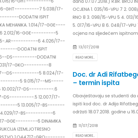
3.015/16-GHT----------6
dana 07.07.2018.) R.BR. BROJ I
16-GHT----------7 5.038/17-
OCJENA 1. 035/16-VPU 7 2. 008
-------DODATNI ISPIT
RNO 8 3. 098/15-VPU 5 4. 013/1
KA MEHANIKA. 1.014/17-GGE----
5. 017/16-VPU 8 6. 048/17-VPU 
6 2.012/16-GGE----------5
ocjena na sljedećem ispitnom
15-.AR-----------6 4.026/17--
13/07/2018
-------DODATNI ISPIT
16--DS----------DODATNI
READ MORE...
6.031/17-GKO----------8
Doc. dr Adi Rifatbeg
17--DS-----------5 8.024/17-
--------5 9.015/17--MS-----
– termin ispita
5 10.002/17-DS----------.6
Obavještavaju se studenti da 
17-DS----------.5 12.007/17-
ispiti kod doc. dr Adija Rifatbe
-------5 13.005/17-BS-------
održati 18.07.2018. godine u 16
14.029/17-BS-----------6
/17-GGE---------6 DINAMIKA
11/07/2018
RUKCIJA IZEMLJOTRESNO
READ MORE...
ERSTVO 1.O44717-GRO--------