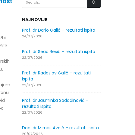
nost
NAJNOVIJE
e
.2026.
Prof. dr Dario Galić – rezultati ispita
Obavještenje
godine
24/07/2026
žbi
30/07/2026
RiTE
Prof. dr Sead Rešić – rezultati ispita
.2026.
Obavještenje
22/07/2026
rskih
godine
u,
30/07/2026
Prof. dr Radoslav Galić – rezultati
ispita
tajem
ltati
Prof. dr Srđa
22/07/2026
ispita
branu
29/07/2026
vid
Prof. dr Jasminka Sadadinović –
rezultati ispita
od
ltati
Prof. dr Azij
22/07/2026
ispita
29/07/2026
Doc. dr Mirnes Avdić – rezultati ispita
20/07/2026