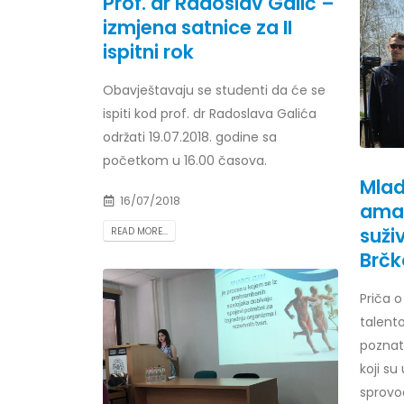
Prof. dr Radoslav Galić –
izmjena satnice za II
ispitni rok
Obavještavaju se studenti da će se
Obavještenje za javnost 30.07.2026.
Prof. d
godine
24/07/2
ispiti kod prof. dr Radoslava Galića
30/07/2026
održati 19.07.2018. godine sa
Prof. d
početkom u 16.00 časova.
Obavještenje za javnost 30.07.2026.
22/07/2
Mlad
godine
16/07/2018
amat
30/07/2026
Prof. d
suži
READ MORE...
ispita
Prof. dr Srđan Marinković – rezultati
Brč
22/07/2
ispita
29/07/2026
Priča 
Prof. 
rezultat
talent
Prof. dr Azijada Beganlić – rezultati
22/07/2
poznat
ispita
koji su
29/07/2026
Doc. dr
sprovod
20/07/2