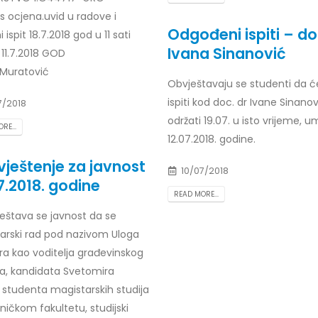
s ocjena.uvid u radove i
Odgođeni ispiti – do
 ispit 18.7.2018 god u 11 sati
Ivana Sinanović
11.7.2018 GOD
.Muratović
Obvještavaju se studenti da ć
ispiti kod doc. dr Ivane Sinanov
7/2018
održati 19.07. u isto vrijeme, u
RE...
12.07.2018. godine.
ještenje za javnost
10/07/2018
7.2018. godine
READ MORE...
ještava se javnost da se
arski rad pod nazivom Uloga
ra kao voditelja građevinskog
ta, kandidata Svetomira
 studenta magistarskih studija
ičkom fakultetu, studijski