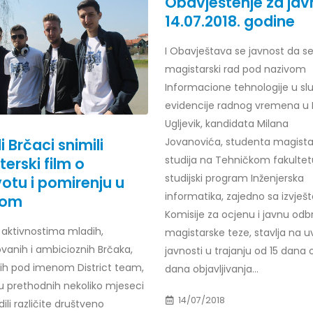
Obavještenje za jav
14.07.2018. godine
I Obavještava se javnost da s
magistarski rad pod nazivom
r Dario Galić – rezultati ispita
Obavještenje za javnost 30.07
godine
026
Informacione tehnologije u slu
30/07/2026
evidencije radnog vremena u 
r Sead Rešić – rezultati ispita
Ugljevik, kandidata Milana
Obavještenje za javnost 30.07
026
i Brčaci snimili
Jovanovića, studenta magista
godine
studija na Tehničkom fakultet
erski film o
30/07/2026
r Radoslav Galić – rezultati
studijski program Inženjerska
votu i pomirenju u
informatika, zajedno sa izvješ
Prof. dr Srđan Marinković – rezu
kom
026
ispita
Komisije za ocjenu i javnu od
29/07/2026
o aktivnostima mladih,
dr Jasminka Sadadinović –
magistarske teze, stavlja na u
i ispita
ovanih i ambicioznih Brčaka,
javnosti u trajanju od 15 dana 
Prof. dr Azijada Beganlić – rezu
026
ih pod imenom District team,
dana objavljivanja...
ispita
 u prethodnih nekoliko mjeseci
29/07/2026
 Mirnes Avdić – rezultati ispita
14/07/2018
ili različite društveno
026