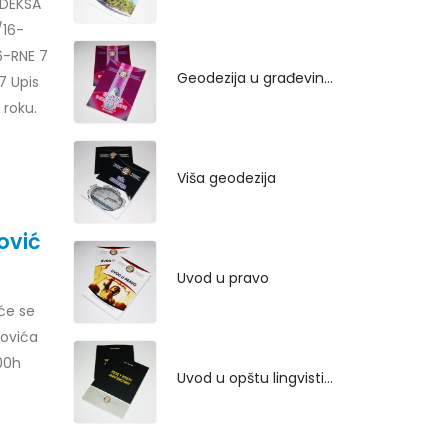
NDEKSA
/16-
6-RNE 7
Geodezija u građevinarstvu
7 Upis
 roku.
Viša geodezija
ović
Uvod u pravo
će se
govića
.00h
Uvod u opštu lingvistiku