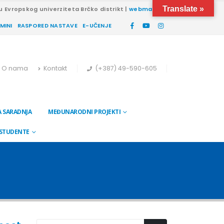
Translate »
u Evropskog univerziteta Brčko distrikt |
webmail
RMINI
RASPORED NASTAVE
E-UČENJE
O nama
Kontakt
(+387) 49-590-605
 SARADNJA
MEĐUNARODNI PROJEKTI
 STUDENTE