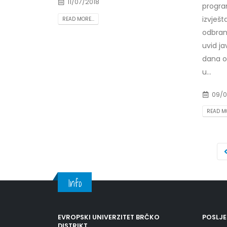
11/07/2018
progra
izvješt
READ MORE...
odbran
uvid ja
dana ob
u...
09/0
READ MO
Info
EVROPSKI UNIVERZITET BRČKO
POSLJ
DISTRIKT