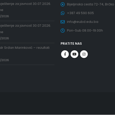
ještenje za javnost 30.07.2026.
Bijeljinska cesta 72-74, Brčko
ne
+387 49 590 605
7/2026
info@eubd.edu.ba
ještenje za javnost 30.07.2026.
Pon-Sub 08.00-19.00h
ne
7/2026
PRATITE NAS
 dr Srđan Marinković – rezultati
a
7/2026