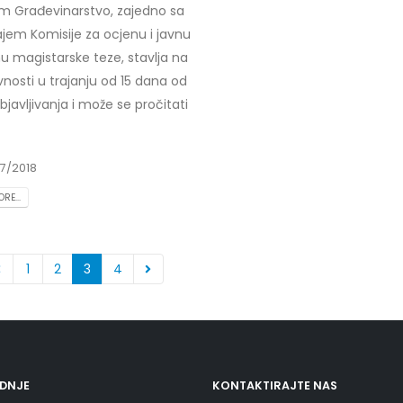
m Građevinarstvo, zajedno sa
ajem Komisije za ocjenu i javnu
u magistarske teze, stavlja na
vnosti u trajanju od 15 dana od
javljivanja i može se pročitati
7/2018
RE...
1
2
3
4
EDNJE
KONTAKTIRAJTE NAS