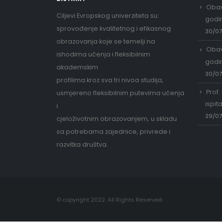
Obav
Ciljevi Evropskog univerziteta su:
godi
sprovođenje kvalitetnog i efikasnog
30/0
obrazovanja koje se temelji na
Obav
ishodima učenja i fleksibilnim
godi
akademskim
30/0
profilima kroz sva tri nivoa studija,
Prof.
usmjereno fleksibilnim putevima učenja
ispit
i
29/0
cjeloživotnim obrazovanjem, u skladu
sa potrebama zajednice, privrede i
razvitka društva.
© copyright 2022. All Rights Reserved.