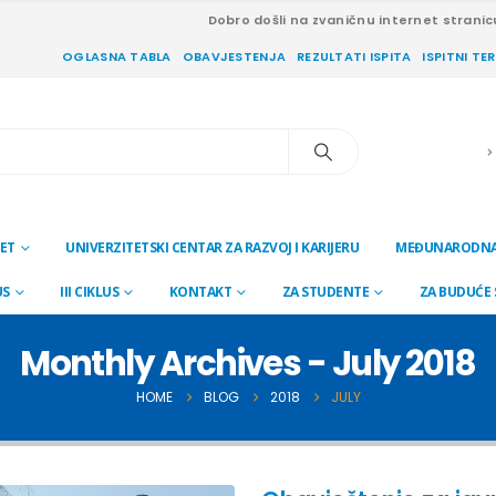
Dobro došli na zvaničnu internet stranic
OGLASNA TABLA
OBAVJESTENJA
REZULTATI ISPITA
ISPITNI TE
ET
UNIVERZITETSKI CENTAR ZA RAZVOJ I KARIJERU
MEĐUNARODNA
US
III CIKLUS
KONTAKT
ZA STUDENTE
ZA BUDUĆE
Monthly Archives - July 2018
HOME
BLOG
2018
JULY