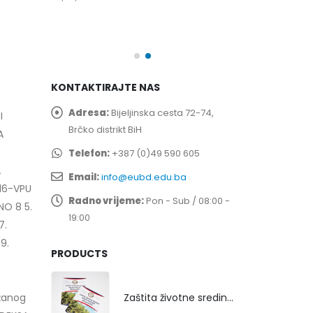
spita
Prof. dr Esed 
25/07/2026
KONTAKTIRAJTE NAS
Adresa:
Bijeljinska cesta 72-74,
I
Brčko distrikt BiH
A
Telefon:
+387 (0)49 590 605
A
Email:
info@eubd.edu.ba
/16-VPU
Radno vrijeme:
Pon - Sub / 08:00 -
NO 8 5.
19:00
7.
9.
PRODUCTS
Zaštita životne sredine rekultivacijom odlagališta
žanog