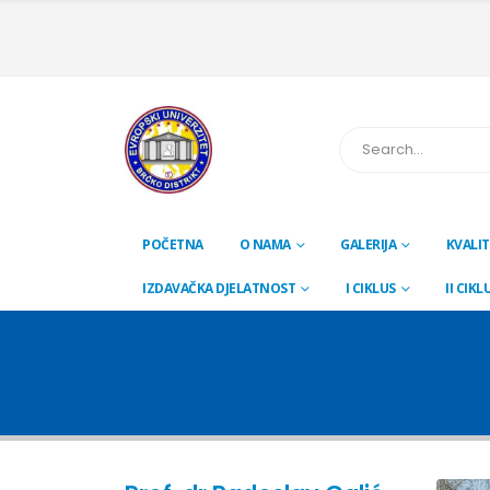
POČETNA
O NAMA
GALERIJA
KVALIT
IZDAVAČKA DJELATNOST
I CIKLUS
II CIKL