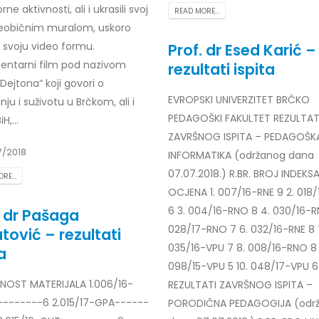
ne aktivnosti, ali i ukrasili svoj
Prof. dr Esed Karić – rezultati i
READ MORE...
25/07/2026
eobičnim muralom, uskoro
i svoju video formu.
Prof. dr Esed Karić –
ntarni film pod nazivom
rezultati ispita
Dejtona“ koji govori o
EVROPSKI UNIVERZITET BRČKO
ju i suživotu u Brčkom, ali i
PEDAGOŠKI FAKULTET REZULTAT
iH,...
ZAVRŠNOG ISPITA – PEDAGOŠK
7/2018
INFORMATIKA (održanog dana
07.07.2018.) R.BR. BROJ INDEKS
RE...
OCJENA 1. 007/16-RNE 9 2. 018
6 3. 004/16-RNO 8 4. 030/16-R
. dr Pašaga
028/17-RNO 7 6. 032/16-RNE 8 
tović – rezultati
035/16-VPU 7 8. 008/16-RNO 8 
a
098/15-VPU 5 10. 048/17-VPU 6
OST MATERIJALA 1.006/16-
REZULTATI ZAVRŠNOG ISPITA –
-------6 2.015/17-GPA------
PORODIČNA PEDAGOGIJA (odr