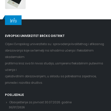
Info
EVROPSKI UNIVERZITET BRČKO DISTRIKT
Ciljevi Evropskog univerziteta su: sprovođenje kvalitetnog i efikasnog
obrazovanja koje se temelji na ishodima učenja i fleksibilnim
akademskim
profilima kroz sva tri nivoa studija, usmjereno fleksibilnim putevima
učenja i
cjeloživotnim obrazovanjem, u skladu sa potrebama zajednice,
privrede i razvitka društva.
POSLJEDNJE
Obavještenje za javnost 30.07.2026. godine
30/07/2026