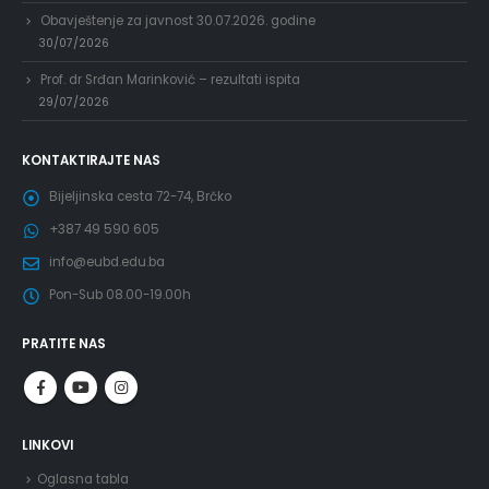
Obavještenje za javnost 30.07.2026. godine
30/07/2026
Prof. dr Srđan Marinković – rezultati ispita
29/07/2026
KONTAKTIRAJTE NAS
Bijeljinska cesta 72-74, Brčko
+387 49 590 605
info@eubd.edu.ba
Pon-Sub 08.00-19.00h
PRATITE NAS
LINKOVI
Oglasna tabla