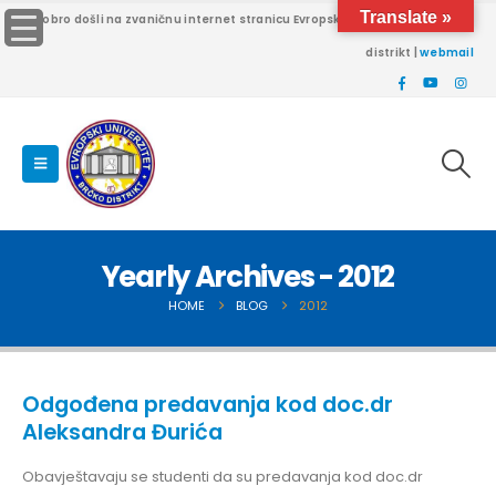
Translate »
Dobro došli na zvaničnu internet stranicu Evropskog univerziteta Brčko
distrikt |
webmail
Yearly Archives - 2012
HOME
BLOG
2012
Odgođena predavanja kod doc.dr
Aleksandra Đurića
Obavještavaju se studenti da su predavanja kod doc.dr