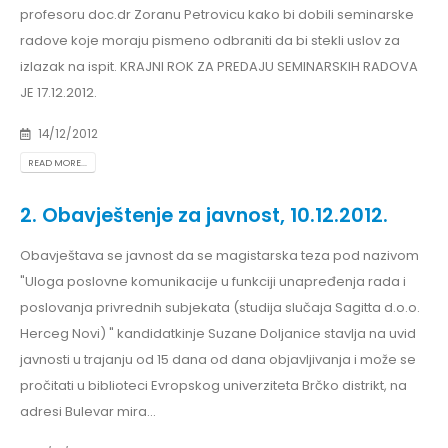
profesoru doc.dr Zoranu Petrovicu kako bi dobili seminarske
radove koje moraju pismeno odbraniti da bi stekli uslov za
izlazak na ispit. KRAJNI ROK ZA PREDAJU SEMINARSKIH RADOVA
JE 17.12.2012.
14/12/2012
READ MORE...
2. Obavještenje za javnost, 10.12.2012.
Obavještava se javnost da se magistarska teza pod nazivom
"Uloga poslovne komunikacije u funkciji unapređenja rada i
poslovanja privrednih subjekata (studija slučaja Sagitta d.o.o.
Herceg Novi) " kandidatkinje Suzane Doljanice stavlja na uvid
javnosti u trajanju od 15 dana od dana objavljivanja i može se
pročitati u biblioteci Evropskog univerziteta Brčko distrikt, na
adresi Bulevar mira...