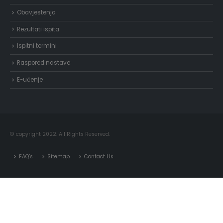
Obavjestenja
Rezultati ispita
Ispitni termini
Raspored nastave
E-učenje
© copyright 2022. All Rights Reserved.
FAQ’s
Sitemap
Contact Us