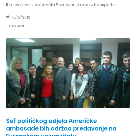
II kolokvijum iz predmeta Poznavanje robe u transportu.
15/12/2012
READ MORE...
Šef političkog odjela Američke
ambasade bih održao predavanje na