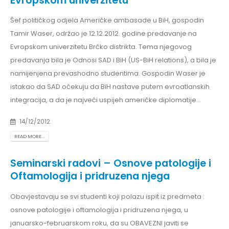
Evropskom univerzitetu
Šef političkog odjela Američke ambasade u BiH, gospodin
Tamir Waser, održao je 12.12.2012. godine predavanje na
Evropskom univerzitetu Brčko distrikta. Tema njegovog
predavanja bila je Odnosi SAD i BiH (US-BiH relations), a bila je
namijenjena prevashodno studentima. Gospodin Waser je
istakao da SAD očekuju da BiH nastave putem evroatlanskih
integracija, a da je najveći uspijeh američke diplomatije...
14/12/2012
READ MORE...
Seminarski radovi – Osnove patologije i
Oftamologija i pridruzena njega
Obavjestavaju se svi studenti koji polazu ispit iz predmeta :
osnove patologije i oftamologija i pridruzena njega, u
januarsko-februarskom roku, da su OBAVEZNI javiti se