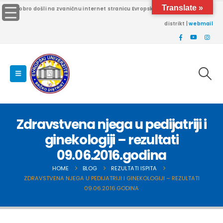
Translate »
Dobro došli na zvaničnu internet stranicu Evropskog univerziteta Brčko
distrikt |
webmail
Zdravstvena njega u pedijatriji i
ginekologiji – rezultati
09.06.2016.godina
HOME
BLOG
REZULTATI ISPITA
ZDRAVSTVENA NJEGA U PEDIJATRIJI I GINEKOLOGIJI – REZULTATI
09.06.2016.GODINA