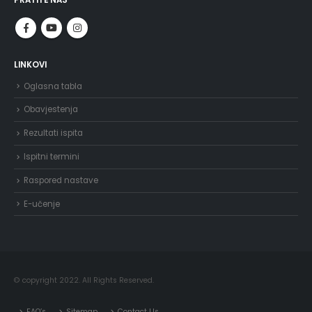
PRATITE NAS
LINKOVI
Oglasna tabla
Obavjestenja
Rezultati ispita
Ispitni termini
Raspored nastave
E-učenje
© copyright 2022. All Rights Reserved.
FAQ’s
Sitemap
Contact Us