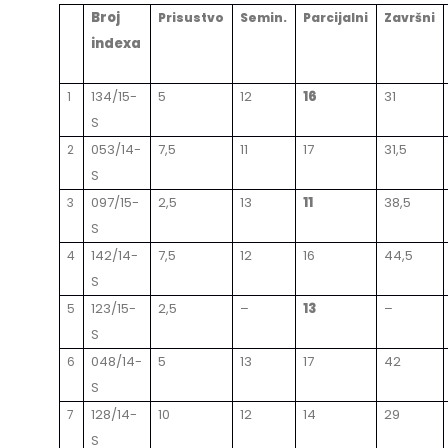
Broj
Prisustvo
Semin.
Parcijalni
Završni
indexa
134/15-
5
12
16
31
1
S
053/14-
7,5
11
17
31,5
2
S
097/15-
2,5
13
11
38,5
3
S
142/14-
7,5
12
16
44,5
4
S
123/15-
2,5
–
13
–
5
S
048/14-
5
13
17
42
6
S
128/14-
10
12
14
29
7
S