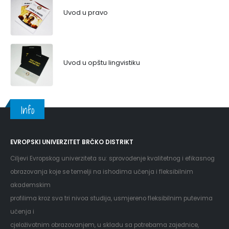
Uvod u pravo
Uvod u opštu lingvistiku
Info
EVROPSKI UNIVERZITET BRČKO DISTRIKT
Ciljevi Evropskog univerziteta su: sprovođenje kvalitetnog i efikasnog
obrazovanja koje se temelji na ishodima učenja i fleksibilnim
akademskim
profilima kroz sva tri nivoa studija, usmjereno fleksibilnim putevima
učenja i
cjeloživotnim obrazovanjem, u skladu sa potrebama zajednice,