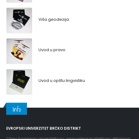
Viša geodezija
Uvod u pravo
Uvod u opštu lingvistiku
Info
EVROPSKI UNIVERZITET BRČKO DISTRIKT
Ciljevi Evropskog univerziteta su: sprovođenje kvalitetnog i efikasnog