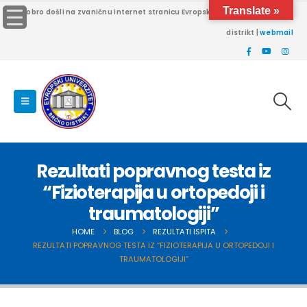
Translate »
Dobro došli na zvaničnu internet stranicu Evropskog univerziteta Brčko
distrikt |
webmail
Rezultati popravnog testa iz
“Fizioterapija u ortopedoji i
traumatologiji”
HOME
BLOG
REZULTATI ISPITA
REZULTATI POPRAVNOG TESTA IZ “FIZIOTERAPIJA U ORTOPEDOJI I
TRAUMATOLOGIJI”