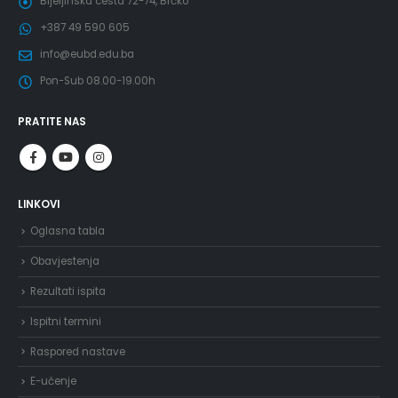
Bijeljinska cesta 72-74, Brčko
+387 49 590 605
info@eubd.edu.ba
Pon-Sub 08.00-19.00h
PRATITE NAS
LINKOVI
Oglasna tabla
Obavjestenja
Rezultati ispita
Ispitni termini
Raspored nastave
E-učenje