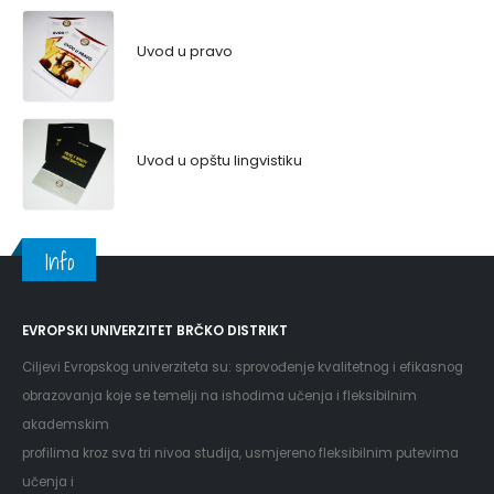
Uvod u pravo
Uvod u opštu lingvistiku
Info
EVROPSKI UNIVERZITET BRČKO DISTRIKT
Ciljevi Evropskog univerziteta su: sprovođenje kvalitetnog i efikasnog
obrazovanja koje se temelji na ishodima učenja i fleksibilnim
akademskim
profilima kroz sva tri nivoa studija, usmjereno fleksibilnim putevima
učenja i