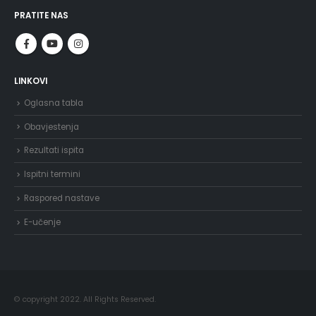
PRATITE NAS
LINKOVI
Oglasna tabla
Obavjestenja
Rezultati ispita
Ispitni termini
Raspored nastave
E-učenje
© copyright 2022. All Rights Reserved.