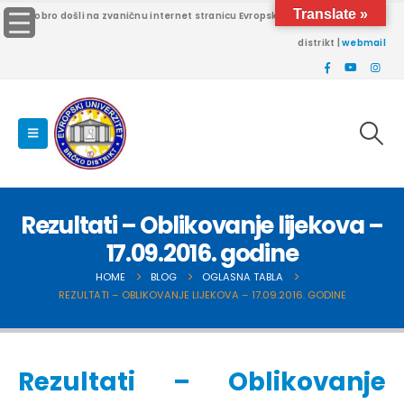
Translate »
Dobro došli na zvaničnu internet stranicu Evropskog univerziteta Brčko
distrikt |
webmail
Rezultati – Oblikovanje lijekova –
17.09.2016. godine
HOME
BLOG
OGLASNA TABLA
REZULTATI – OBLIKOVANJE LIJEKOVA – 17.09.2016. GODINE
Rezultati – Oblikovanje