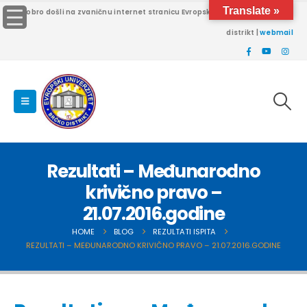
Translate »
Dobro došli na zvaničnu internet stranicu Evropskog univerziteta Brčko
distrikt |
webmail
Rezultati – Međunarodno
krivično pravo –
21.07.2016.godine
HOME
BLOG
REZULTATI ISPITA
REZULTATI – MEĐUNARODNO KRIVIČNO PRAVO – 21.07.2016.GODINE