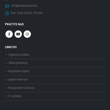
info@eubd.edu.ba
Pon-Sub 08.00-19.00h
PRATITE NAS
LINKOVI
Oglasna tabla
Obavjestenja
Rezultati ispita
Ispitni termini
Raspored nastave
E-učenje