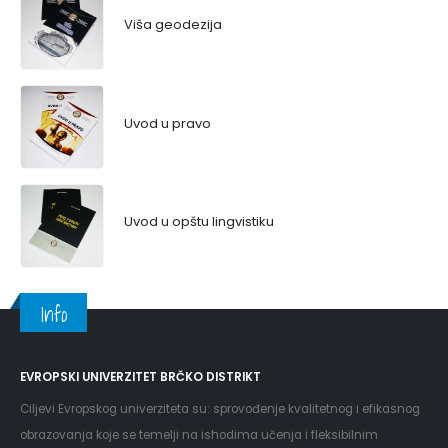
Viša geodezija
Uvod u pravo
Uvod u opštu lingvistiku
Info
EVROPSKI UNIVERZITET BRČKO DISTRIKT
Ciljevi Evropskog univerziteta su: sprovođenje kvalitetnog i efikasnog
obrazovanja koje se temelji na ishodima učenja i fleksibilnim