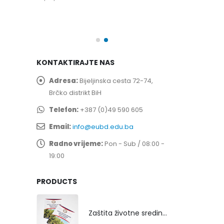
spita
Prof. dr Esed 
25/07/2026
KONTAKTIRAJTE NAS
Adresa:
Bijeljinska cesta 72-74,
Brčko distrikt BiH
Telefon:
+387 (0)49 590 605
Email:
info@eubd.edu.ba
Radno vrijeme:
Pon - Sub / 08:00 -
19:00
PRODUCTS
Zaštita životne sredine rekultivacijom odlagališta