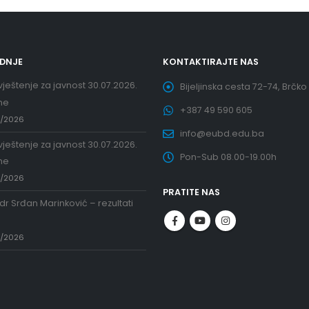
EDNJE
KONTAKTIRAJTE NAS
ještenje za javnost 30.07.2026.
Bijeljinska cesta 72-74, Brčko
ne
+387 49 590 605
7/2026
info@eubd.edu.ba
ještenje za javnost 30.07.2026.
Pon-Sub 08.00-19.00h
ne
7/2026
PRATITE NAS
 dr Srđan Marinković – rezultati
a
7/2026