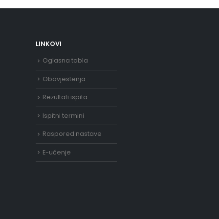
LINKOVI
Oglasna tabla
Obavjestenja
Rezultati ispita
Ispitni termini
Raspored nastave
E-učenje