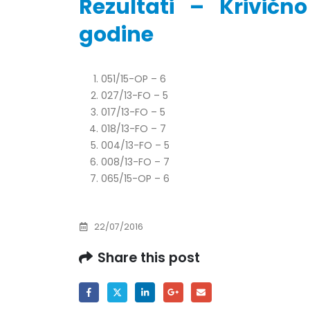
Rezultati – Krivičn
godine
Obavještenje za javnost 30.07.2026.
Prof. d
051/15-OP – 6
godine
24/07/2
027/13-FO – 5
30/07/2026
017/13-FO – 5
Prof. d
018/13-FO – 7
Obavještenje za javnost 30.07.2026.
22/07/2
004/13-FO – 5
godine
30/07/2026
008/13-FO – 7
Prof. d
065/15-OP – 6
ispita
Prof. dr Srđan Marinković – rezultati
22/07/2
ispita
29/07/2026
22/07/2016
Prof. 
rezultat
Share this post
Prof. dr Azijada Beganlić – rezultati
22/07/2
ispita
29/07/2026
Doc. dr
20/07/2