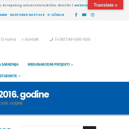
Translate »
u Evropskog univerziteta Brčko distrikt |
webmail
RMINI
RASPORED NASTAVE
E-UČENJE
O nama
Kontakt
(+387) 49-590-605
 SARADNJA
MEĐUNARODNI PROJEKTI
 STUDENTE
.2016. godine
.2016. GODINE