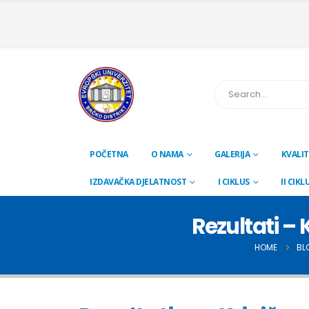
POČETNA
O NAMA
GALERIJA
KVALIT
IZDAVAČKA DJELATNOST
I CIKLUS
II CIKL
Rezultati – 
HOME
BL