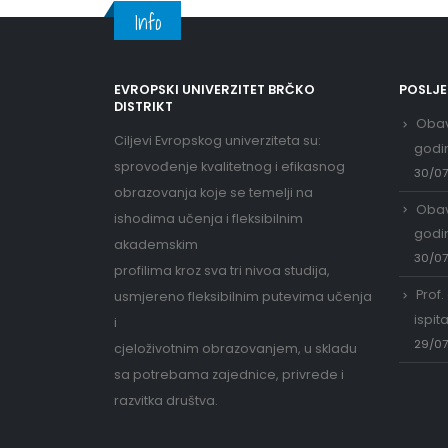
Info
EVROPSKI UNIVERZITET BRČKO
POSLJ
DISTRIKT
Obav
Ciljevi Evropskog univerziteta su:
godi
sprovođenje kvalitetnog i efikasnog
30/0
obrazovanja koje se temelji na
Obav
ishodima učenja i fleksibilnim
godi
akademskim
30/0
profilima kroz sva tri nivoa studija,
Prof.
usmjereno fleksibilnim putevima učenja
ispit
i
29/0
cjeloživotnim obrazovanjem, u skladu
sa potrebama zajednice, privrede i
razvitka društva.