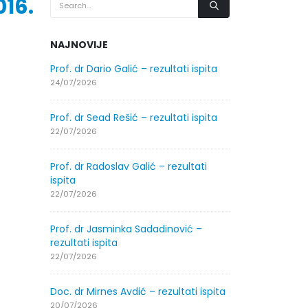
16.
NAJNOVIJE
.2026.
Prof. dr Dario Galić – rezultati ispita
Obavještenje
godine
24/07/2026
30/07/2026
Prof. dr Sead Rešić – rezultati ispita
.2026.
Obavještenje
22/07/2026
godine
30/07/2026
Prof. dr Radoslav Galić – rezultati
ispita
ltati
Prof. dr Srđa
22/07/2026
ispita
29/07/2026
Prof. dr Jasminka Sadadinović –
rezultati ispita
ltati
Prof. dr Azij
22/07/2026
ispita
29/07/2026
Doc. dr Mirnes Avdić – rezultati ispita
20/07/2026