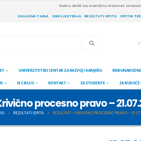
Dobro došli na zvaničnu internet stranic
OGLASNA TABLA
OBAVJESTENJA
REZULTATI ISPITA
ISPITNI TE
ET
UNIVERZITETSKI CENTAR ZA RAZVOJ I KARIJERU
MEĐUNARODNA
US
III CIKLUS
KONTAKT
ZA STUDENTE
ZA BUDUĆE
Krivično procesno pravo – 21.07
OG
REZULTATI ISPITA
REZULTATI – KRIVIČNO PROCESNO PRAVO – 21.07