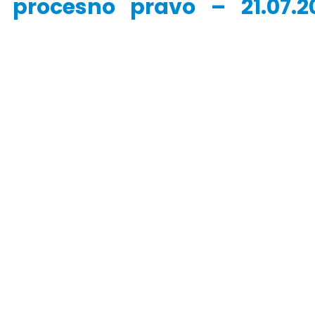
o procesno pravo – 21.07.20
r Dario Galić – rezultati ispita
Obavještenje za javnost 30.07
godine
026
30/07/2026
r Sead Rešić – rezultati ispita
Obavještenje za javnost 30.07
026
godine
30/07/2026
r Radoslav Galić – rezultati
Prof. dr Srđan Marinković – rezu
026
ispita
29/07/2026
dr Jasminka Sadadinović –
i ispita
Prof. dr Azijada Beganlić – rezu
026
ispita
29/07/2026
 Mirnes Avdić – rezultati ispita
026