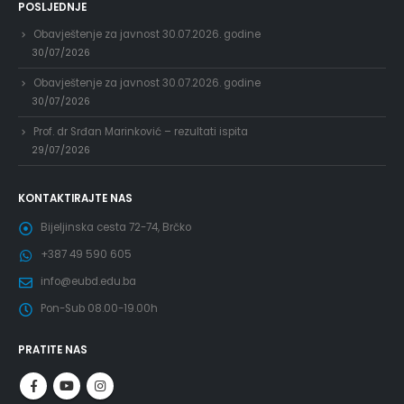
POSLJEDNJE
Obavještenje za javnost 30.07.2026. godine
30/07/2026
Obavještenje za javnost 30.07.2026. godine
30/07/2026
Prof. dr Srđan Marinković – rezultati ispita
29/07/2026
KONTAKTIRAJTE NAS
Bijeljinska cesta 72-74, Brčko
+387 49 590 605
info@eubd.edu.ba
Pon-Sub 08.00-19.00h
PRATITE NAS