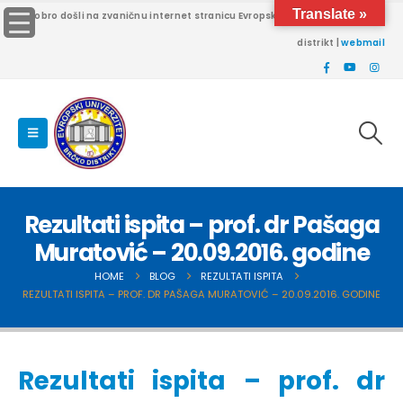
Translate »
Dobro došli na zvaničnu internet stranicu Evropskog univerziteta Brčko
distrikt |
webmail
Rezultati ispita – prof. dr Pašaga
Muratović – 20.09.2016. godine
HOME
BLOG
REZULTATI ISPITA
REZULTATI ISPITA – PROF. DR PAŠAGA MURATOVIĆ – 20.09.2016. GODINE
Rezultati ispita – prof. dr