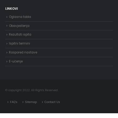
LINKOVI
Oglasna tabla
Obavjestenja
Rezultati ispita
Ispitni termini
Raspored nastave
E-učenje
© copyright 2022. All Rights Reserved.
FAQ’s
Sitemap
Contact Us