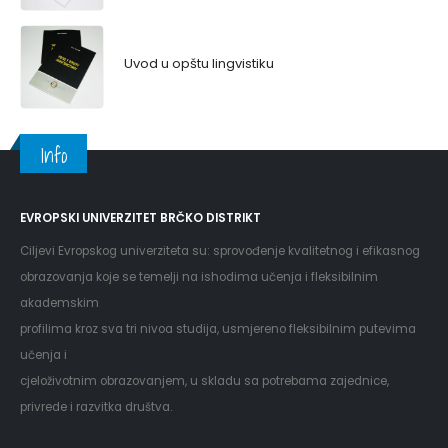
Uvod u opštu lingvistiku
Info
EVROPSKI UNIVERZITET BRČKO DISTRIKT
Ciljevi Evropskog univerziteta su: sprovođenje kvalitetnog i efikasnog
obrazovanja koje se temelji na ishodima učenja i fleksibilnim
akademskim
profilima kroz sva tri nivoa studija, usmjereno fleksibilnim putevima
učenja i
cjeloživotnim obrazovanjem, u skladu sa potrebama zajednice,
privrede i razvitka društva.