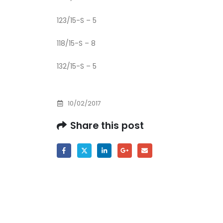
Prof. dr Esed Karić – rezultati ispita
25/07/2026
123/15-S – 5
118/15-S – 8
132/15-S – 5
10/02/2017
Share this post