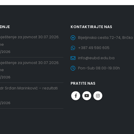
EDNJE
KONTAKTIRAJTE NAS
ještenje za javnost 30.07.2026.
Bijeljinska cesta 72-74, Brčko
ne
+387 49 590 605
7/2026
info@eubd.edu.ba
ještenje za javnost 30.07.2026.
Pon-Sub 08.00-19.00h
ne
7/2026
PRATITE NAS
 dr Srđan Marinković – rezultati
a
7/2026