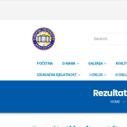
POČETNA
O NAMA
GALERIJA
KVALIT
IZDAVAČKA DJELATNOST
I CIKLUS
II CIKL
Rezultat
HOME