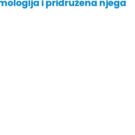
amologija i pridružena njega
r Dario Galić – rezultati ispita
Obavještenje za javnost 30.07
godine
026
30/07/2026
r Sead Rešić – rezultati ispita
Obavještenje za javnost 30.07
026
godine
30/07/2026
r Radoslav Galić – rezultati
Prof. dr Srđan Marinković – rezu
026
ispita
29/07/2026
dr Jasminka Sadadinović –
i ispita
Prof. dr Azijada Beganlić – rezu
026
ispita
29/07/2026
 Mirnes Avdić – rezultati ispita
026