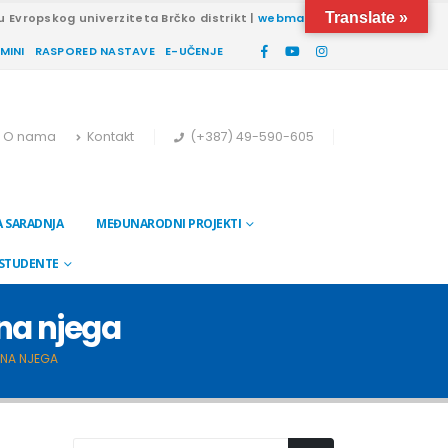
Translate »
u Evropskog univerziteta Brčko distrikt |
webmail
RMINI
RASPORED NASTAVE
E-UČENJE
O nama
Kontakt
(+387) 49-590-605
 SARADNJA
MEĐUNARODNI PROJEKTI
 STUDENTE
ena njega
ENA NJEGA