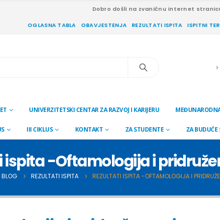
Dobro došli na zvaničnu internet stranic
OGLASNA TABLA
OBAVJESTENJA
REZULTATI ISPITA
ISPITNI TE
ET
UNIVERZITETSKI CENTAR ZA RAZVOJ I KARIJERU
MEĐUNARODNA
US
III CIKLUS
KONTAKT
ZA STUDENTE
ZA BUDUĆE
i ispita -Oftamologija i pridruž
BLOG
REZULTATI ISPITA
REZULTATI ISPITA -OFTAMOLOGIJA I PRIDRUŽ