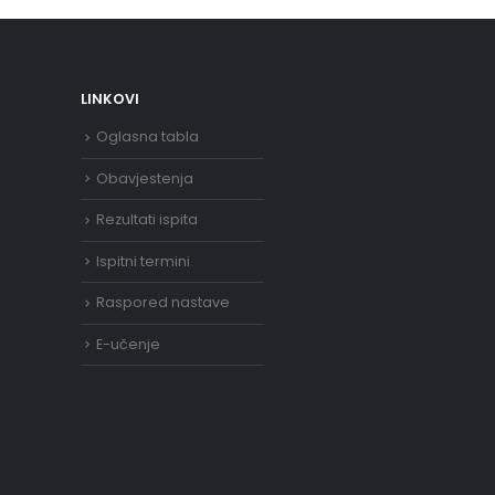
LINKOVI
Oglasna tabla
Obavjestenja
Rezultati ispita
Ispitni termini
Raspored nastave
E-učenje