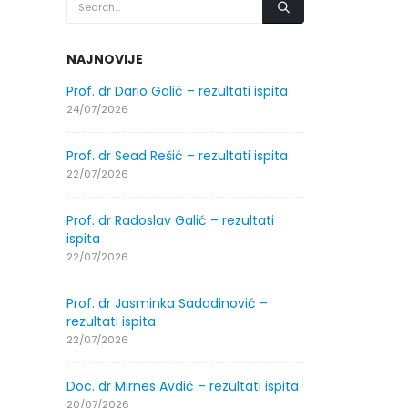
NAJNOVIJE
.2026.
Prof. dr Dario Galić – rezultati ispita
Obavještenje
godine
24/07/2026
30/07/2026
Prof. dr Sead Rešić – rezultati ispita
.2026.
Obavještenje
22/07/2026
godine
30/07/2026
Prof. dr Radoslav Galić – rezultati
ispita
ltati
Prof. dr Srđa
22/07/2026
ispita
29/07/2026
Prof. dr Jasminka Sadadinović –
rezultati ispita
ltati
Prof. dr Azij
22/07/2026
ispita
29/07/2026
Doc. dr Mirnes Avdić – rezultati ispita
20/07/2026