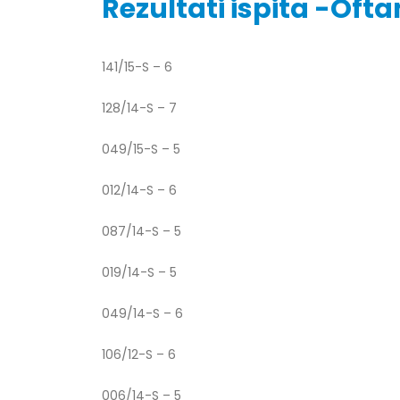
Rezultati ispita -Oft
141/15-S – 6
Obavještenje za javnost 30.07.2026.
Prof. d
godine
128/14-S – 7
24/07/2
30/07/2026
049/15-S – 5
Prof. d
Obavještenje za javnost 30.07.2026.
22/07/2
godine
012/14-S – 6
30/07/2026
Prof. d
087/14-S – 5
ispita
Prof. dr Srđan Marinković – rezultati
22/07/2
ispita
019/14-S – 5
29/07/2026
Prof. 
049/14-S – 6
rezultat
Prof. dr Azijada Beganlić – rezultati
22/07/2
ispita
106/12-S – 6
29/07/2026
Doc. dr
006/14-S – 5
20/07/2