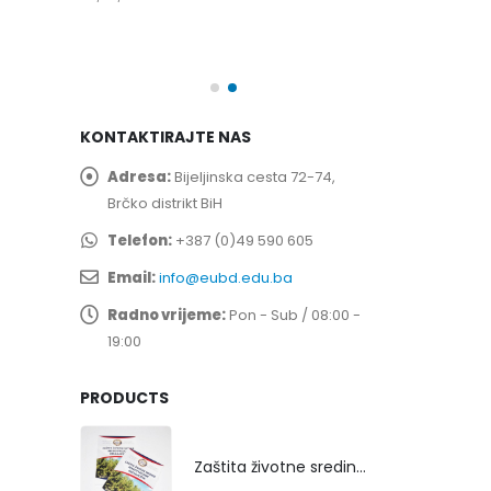
spita
Prof. dr Esed 
25/07/2026
KONTAKTIRAJTE NAS
Adresa:
Bijeljinska cesta 72-74,
Brčko distrikt BiH
Telefon:
+387 (0)49 590 605
Email:
info@eubd.edu.ba
Radno vrijeme:
Pon - Sub / 08:00 -
19:00
PRODUCTS
Zaštita životne sredine rekultivacijom odlagališta