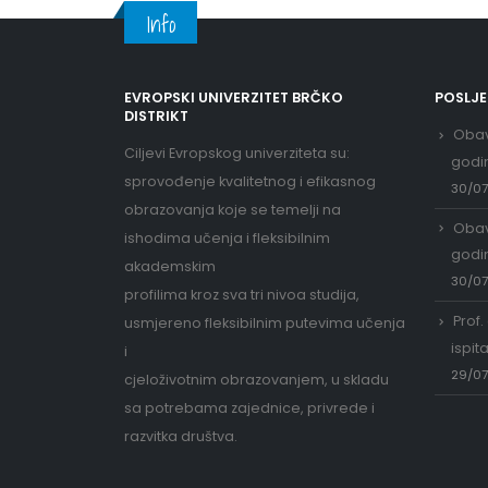
Info
EVROPSKI UNIVERZITET BRČKO
POSLJ
DISTRIKT
Obav
Ciljevi Evropskog univerziteta su:
godi
sprovođenje kvalitetnog i efikasnog
30/0
obrazovanja koje se temelji na
Obav
ishodima učenja i fleksibilnim
godi
akademskim
30/0
profilima kroz sva tri nivoa studija,
Prof.
usmjereno fleksibilnim putevima učenja
ispit
i
29/0
cjeloživotnim obrazovanjem, u skladu
sa potrebama zajednice, privrede i
razvitka društva.