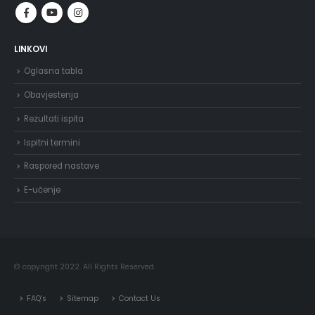
LINKOVI
Oglasna tabla
Obavjestenja
Rezultati ispita
Ispitni termini
Raspored nastave
E-učenje
© copyright 2022. All Rights Reserved.
FAQ’s
Sitemap
Contact Us