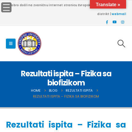
Translate »
Dobro došli na zvaničnu internet stranicu Evropskog univerziteta Brčko
distrikt |
webmail
Rezultati ispita – Fizika sa
biofizikom
HOME
BLOG
REZULTATI ISPITA
REZULTATI ISPITA – FIZIKA SA BIOFIZIKOM
Rezultati ispita – Fizika sa