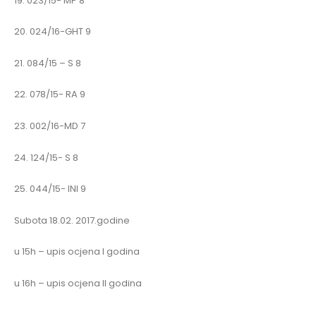
19. 023/15- MP 8
20. 024/16-GHT 9
21. 084/15 – S 8
22. 078/15- RA 9
23. 002/16-MD 7
24. 124/15- S 8
25. 044/15- INI 9
Subota 18.02. 2017.godine
u 15h – upis ocjena I godina
u 16h – upis ocjena II godina