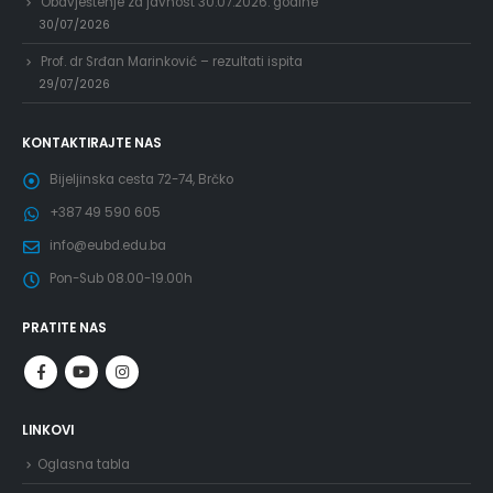
Obavještenje za javnost 30.07.2026. godine
30/07/2026
Prof. dr Srđan Marinković – rezultati ispita
29/07/2026
KONTAKTIRAJTE NAS
Bijeljinska cesta 72-74, Brčko
+387 49 590 605
info@eubd.edu.ba
Pon-Sub 08.00-19.00h
PRATITE NAS
LINKOVI
Oglasna tabla