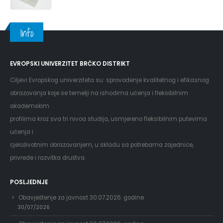
Info
EVROPSKI UNIVERZITET BRČKO DISTRIKT
Ciljevi Evropskog univerziteta su: sprovođenje kvalitetnog i efikasnog
obrazovanja koje se temelji na ishodima učenja i fleksibilnim
akademskim
profilima kroz sva tri nivoa studija, usmjereno fleksibilnim putevima
učenja i
cjeloživotnim obrazovanjem, u skladu sa potrebama zajednice,
privrede i razvitka društva.
POSLJEDNJE
Obavještenje za javnost 30.07.2026. godine
30/07/2026