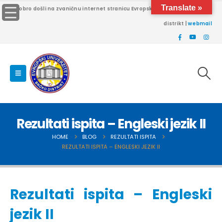
Translate »
Dobro došli na zvaničnu internet stranicu Evropskog univerziteta Brčko
distrikt |
webmail
Rezultati ispita – Engleski jezik II
HOME
BLOG
REZULTATI ISPITA
REZULTATI ISPITA – ENGLESKI JEZIK II
Rezultati ispita – Engleski
jezik II