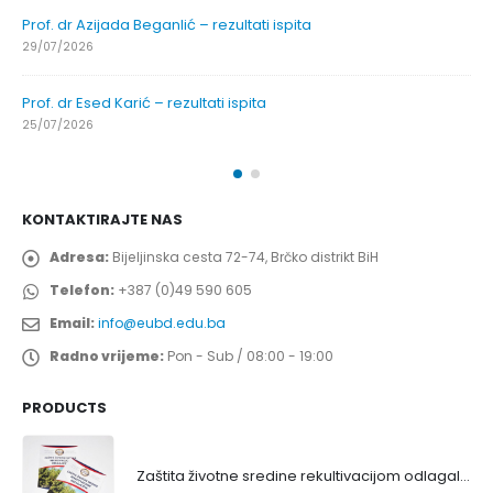
Prof. dr Azijada Beganlić – rezultati ispita
29/07/2026
Prof. dr Esed Karić – rezultati ispita
25/07/2026
KONTAKTIRAJTE NAS
Adresa:
Bijeljinska cesta 72-74, Brčko distrikt BiH
Telefon:
+387 (0)49 590 605
Email:
info@eubd.edu.ba
Radno vrijeme:
Pon - Sub / 08:00 - 19:00
PRODUCTS
Zaštita životne sredine rekultivacijom odlagališta