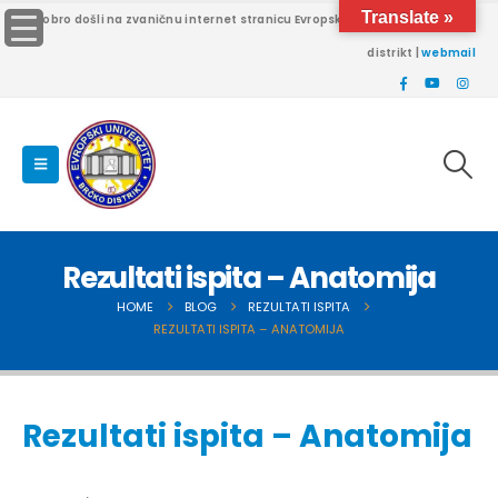
Translate »
Dobro došli na zvaničnu internet stranicu Evropskog univerziteta Brčko
distrikt |
webmail
Rezultati ispita – Anatomija
HOME
BLOG
REZULTATI ISPITA
REZULTATI ISPITA – ANATOMIJA
Rezultati ispita – Anatomija