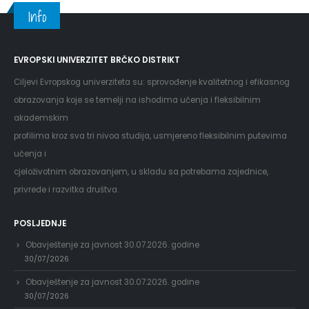
Info
EVROPSKI UNIVERZITET BRČKO DISTRIKT
Ciljevi Evropskog univerziteta su: sprovođenje kvalitetnog i efikasnog
obrazovanja koje se temelji na ishodima učenja i fleksibilnim
akademskim
profilima kroz sva tri nivoa studija, usmjereno fleksibilnim putevima
učenja i
cjeloživotnim obrazovanjem, u skladu sa potrebama zajednice,
privrede i razvitka društva.
POSLJEDNJE
Obavještenje za javnost 30.07.2026. godine
30/07/2026
Obavještenje za javnost 30.07.2026. godine
30/07/2026