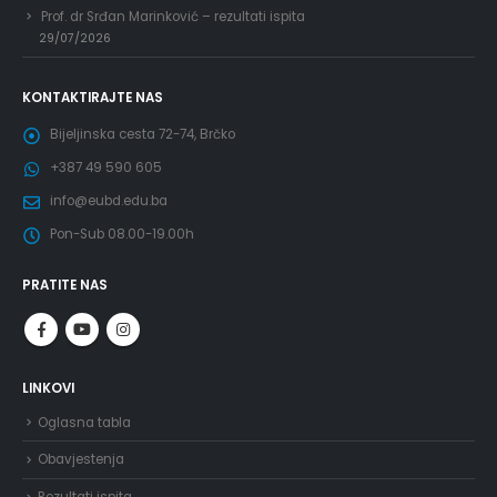
Prof. dr Srđan Marinković – rezultati ispita
29/07/2026
KONTAKTIRAJTE NAS
Bijeljinska cesta 72-74, Brčko
+387 49 590 605
info@eubd.edu.ba
Pon-Sub 08.00-19.00h
PRATITE NAS
LINKOVI
Oglasna tabla
Obavjestenja