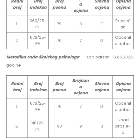
Redni
Broj
Broj
Slovna
Opisna
a
broj
indeksa
poena
ocjena
ocjena
ocjena
060/25-
Prosječ
1.
79
8
C
PH
an
076/25-
Općenit
2.
70
7
D
PH
o dobar
Metodika rada školskog psihologa
– ispit održan, 16.06.2026.
godine
Brojčan
Redni
Broj
Broj
Slovna
Opisna
a
broj
indeksa
poena
ocjena
ocjena
ocjena
076/25-
Općenit
1.
70
7
D
PH
o dobar
Iznad
018/23-
2.
90
9
B
prosjek
PH
a