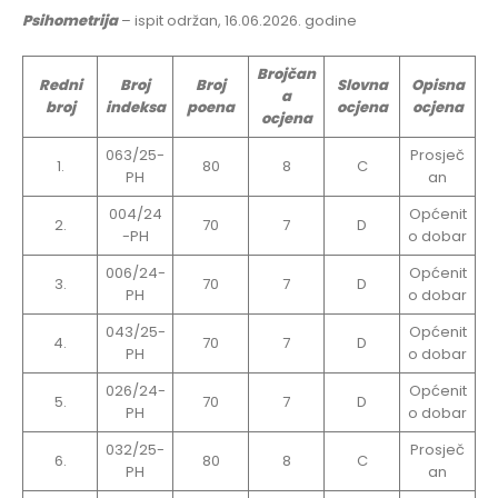
Psihometrija
– ispit održan, 16.06.2026. godine
Brojčan
Redni
Broj
Broj
Slovna
Opisna
a
broj
indeksa
poena
ocjena
ocjena
ocjena
063/25-
Prosječ
1.
80
8
C
PH
an
004/24
Općenit
2.
70
7
D
-PH
o dobar
006/24-
Općenit
3.
70
7
D
PH
o dobar
043/25-
Općenit
4.
70
7
D
PH
o dobar
026/24-
Općenit
5.
70
7
D
PH
o dobar
032/25-
Prosječ
6.
80
8
C
PH
an