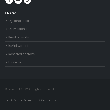
LINKOVI
Oglasna tabla
Obavjestenja
Rezultati ispita
Ispitni termini
Raspored nastave
E-učenje
© copyright 2022. All Rights Reserved.
FAQ’s
Sitemap
Contact Us