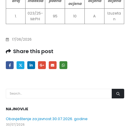
broj
indeksa
poena
ocjena
ocjena
ocjena
023/25-
Izuzeta
1.
95
10
A
MrPH
n
17/06/2026
Share this post
NAJNOVIJE
Obavještenje za javnost 30.07.2026. godine
30/07/2026