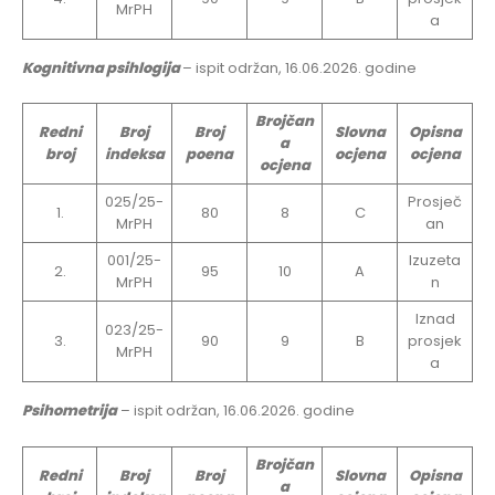
MrPH
a
Kognitivna psihlogija
– ispit održan, 16.06.2026. godine
Brojčan
Redni
Broj
Broj
Slovna
Opisna
a
broj
indeksa
poena
ocjena
ocjena
ocjena
025/25-
Prosječ
1.
80
8
C
MrPH
an
001/25-
Izuzeta
2.
95
10
A
MrPH
n
Iznad
023/25-
3.
90
9
B
prosjek
MrPH
a
Psihometrija
– ispit održan, 16.06.2026. godine
Brojčan
Redni
Broj
Broj
Slovna
Opisna
a