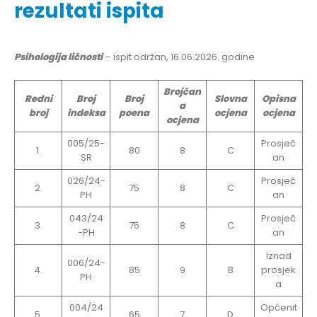
rezultati ispita
Psihologija ličnosti
– ispit održan, 16.06.2026. godine
Brojčan
Redni
Broj
Broj
Slovna
Opisna
a
broj
indeksa
poena
ocjena
ocjena
ocjena
005/25-
Prosječ
1.
80
8
C
SR
an
026/24-
Prosječ
2.
75
8
C
PH
an
043/24
Prosječ
3.
75
8
C
-PH
an
Iznad
006/24-
4.
85
9
B
prosjek
PH
a
004/24
Općenit
5.
65
7
D