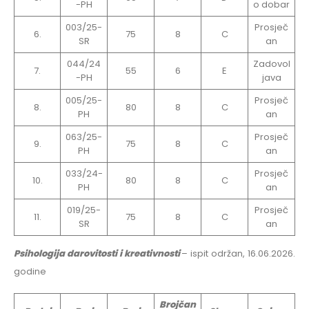
-PH
o dobar
003/25-
Prosječ
6.
75
8
C
SR
an
044/24
Zadovol
7.
55
6
E
-PH
java
005/25-
Prosječ
8.
80
8
C
PH
an
063/25-
Prosječ
9.
75
8
C
PH
an
033/24-
Prosječ
10.
80
8
C
PH
an
019/25-
Prosječ
11.
75
8
C
SR
an
Psihologija darovitosti i kreativnosti
– ispit održan, 16.06.2026.
godine
Brojčan