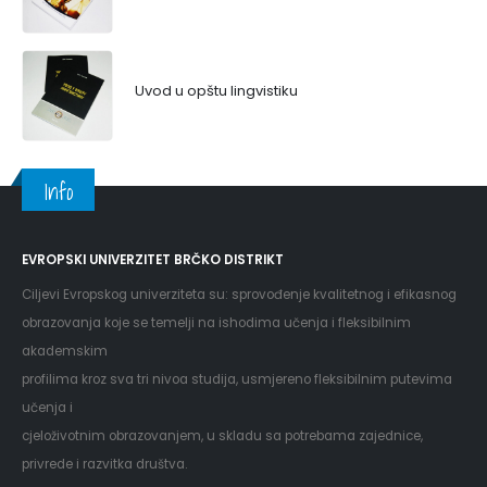
Uvod u opštu lingvistiku
Info
EVROPSKI UNIVERZITET BRČKO DISTRIKT
Ciljevi Evropskog univerziteta su: sprovođenje kvalitetnog i efikasnog
obrazovanja koje se temelji na ishodima učenja i fleksibilnim
akademskim
profilima kroz sva tri nivoa studija, usmjereno fleksibilnim putevima
učenja i
cjeloživotnim obrazovanjem, u skladu sa potrebama zajednice,
privrede i razvitka društva.