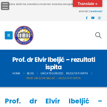
Translate »
Dobro došli na zvaničnu internet stranicu Evropskog univerziteta Brčko
distrikt |
webmail
Prof. dr Elvir Ibeljić – rezultati
ispita
HOME
BLOG
UNCATEGORIZED
,
REZULTATI ISPITA
PROF. DR ELVIR IBELJIĆ – REZULTATI ISPITA
Prof. dr Elvir Ibeljić –