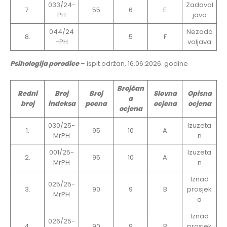
033/24-
Zadovol
7.
55
6
E
PH
java
044/24
Nezado
8.
5
F
-PH
voljava
Psihologija porodice
– ispit održan, 16.06.2026. godine
Brojčan
Redni
Broj
Broj
Slovna
Opisna
a
broj
indeksa
poena
ocjena
ocjena
ocjena
030/25-
Izuzeta
1.
95
10
A
MrPH
n
001/25-
Izuzeta
2.
95
10
A
MrPH
n
Iznad
025/25-
3.
90
9
B
prosjek
MrPH
a
Iznad
026/25-
4.
90
9
B
prosjek