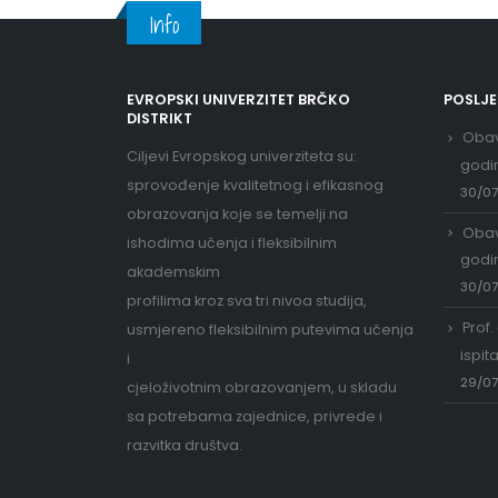
Info
EVROPSKI UNIVERZITET BRČKO
POSLJ
DISTRIKT
Obav
Ciljevi Evropskog univerziteta su:
godi
sprovođenje kvalitetnog i efikasnog
30/0
obrazovanja koje se temelji na
Obav
ishodima učenja i fleksibilnim
godi
akademskim
30/0
profilima kroz sva tri nivoa studija,
Prof.
usmjereno fleksibilnim putevima učenja
ispit
i
29/0
cjeloživotnim obrazovanjem, u skladu
sa potrebama zajednice, privrede i
razvitka društva.