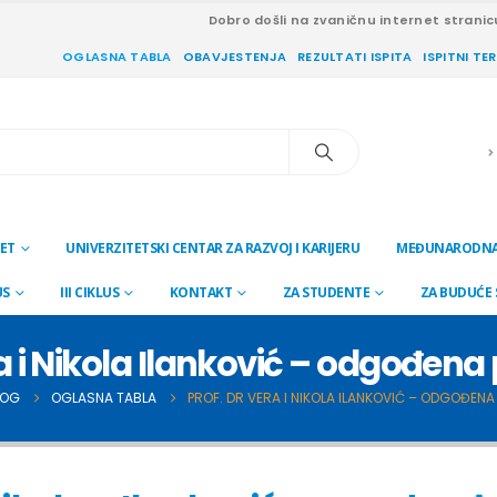
Dobro došli na zvaničnu internet stranic
OGLASNA TABLA
OBAVJESTENJA
REZULTATI ISPITA
ISPITNI TE
ET
UNIVERZITETSKI CENTAR ZA RAZVOJ I KARIJERU
MEĐUNARODNA
US
III CIKLUS
KONTAKT
ZA STUDENTE
ZA BUDUĆE
ra i Nikola Ilanković – odgođen
LOG
OGLASNA TABLA
PROF. DR VERA I NIKOLA ILANKOVIĆ – ODGOĐEN