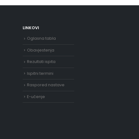
LINKOVI
Oglasna tabla
Obavjestenja
Rezultati ispita
Ispitni termini
Raspored nastave
E-učenje