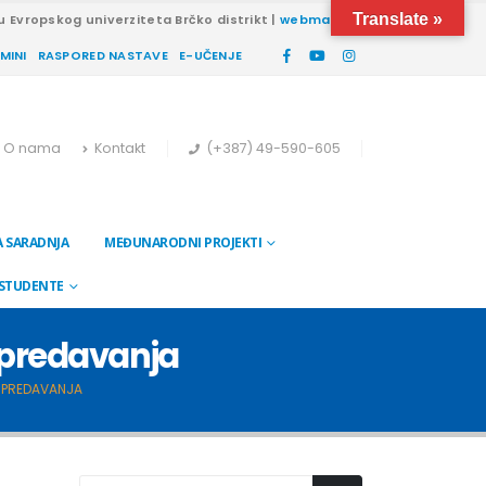
Translate »
u Evropskog univerziteta Brčko distrikt |
webmail
RMINI
RASPORED NASTAVE
E-UČENJE
O nama
Kontakt
(+387) 49-590-605
 SARADNJA
MEĐUNARODNI PROJEKTI
 STUDENTE
a predavanja
A PREDAVANJA