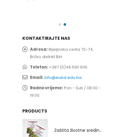
spita
Prof. dr Esed 
25/07/2026
KONTAKTIRAJTE NAS
Adresa:
Bijeljinska cesta 72-74,
Brčko distrikt BiH
Telefon:
+387 (0)49 590 605
Email:
info@eubd.edu.ba
Radno vrijeme:
Pon - Sub / 08:00 -
19:00
PRODUCTS
Zaštita životne sredine rekultivacijom odlagališta