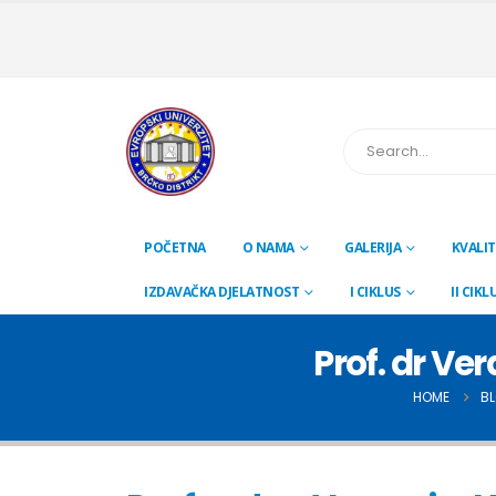
POČETNA
O NAMA
GALERIJA
KVALIT
IZDAVAČKA DJELATNOST
I CIKLUS
II CIKL
Prof. dr Ve
HOME
B