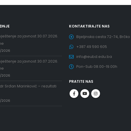
EDNJE
KONTAKTIRAJTE NAS
ještenje za javnost 30.07.2026.
Bijeljinska cesta 72-74, Brčko
ne
+387 49 590 605
7/2026
info@eubd.edu.ba
ještenje za javnost 30.07.2026.
Pon-Sub 08.00-19.00h
ne
7/2026
PRATITE NAS
 dr Srđan Marinković – rezultati
a
7/2026