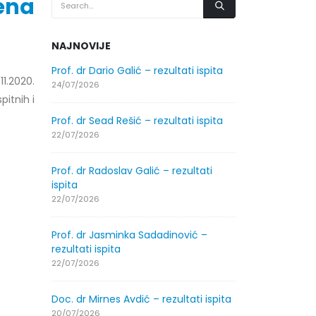
ena
NAJNOVIJE
.2026.
Prof. dr Dario Galić – rezultati ispita
Obavještenje
1.2020.
godine
24/07/2026
itnih i
30/07/2026
Prof. dr Sead Rešić – rezultati ispita
.2026.
Obavještenje
22/07/2026
godine
30/07/2026
Prof. dr Radoslav Galić – rezultati
ispita
ltati
Prof. dr Srđa
22/07/2026
ispita
29/07/2026
Prof. dr Jasminka Sadadinović –
rezultati ispita
ltati
Prof. dr Azij
22/07/2026
ispita
29/07/2026
Doc. dr Mirnes Avdić – rezultati ispita
20/07/2026