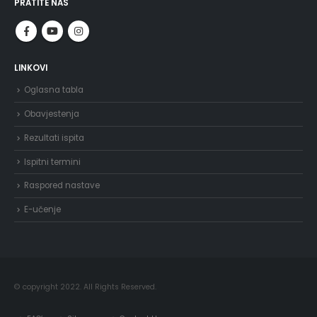
PRATITE NAS
LINKOVI
Oglasna tabla
Obavjestenja
Rezultati ispita
Ispitni termini
Raspored nastave
E-učenje
© copyright 2022. All Rights Reserved.