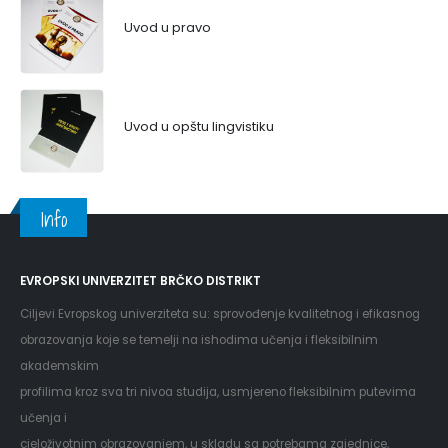
Uvod u pravo
Uvod u opštu lingvistiku
Info
EVROPSKI UNIVERZITET BRČKO DISTRIKT
Ciljevi Evropskog univerziteta su: sprovođenje kvalitetnog i efikasnog
obrazovanja koje se temelji na ishodima učenja i fleksibilnim
akademskim
profilima kroz sva tri nivoa studija, usmjereno fleksibilnim putevima
učenja i
cjeloživotnim obrazovanjem, u skladu sa potrebama zajednice,