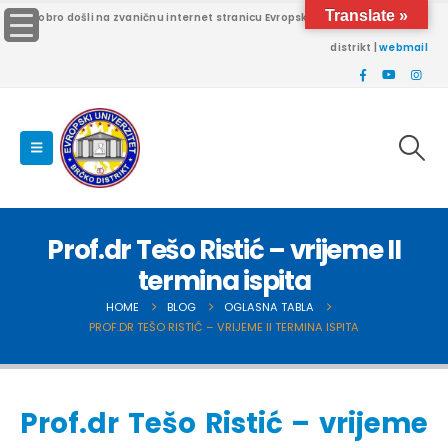
Translate »
Dobro došli na zvaničnu internet stranicu Evropskog univerziteta Brčko
distrikt |
webmail
Prof.dr Tešo Ristić – vrijeme II
termina ispita
HOME
BLOG
OGLASNA TABLA
PROF.DR TEŠO RISTIĆ – VRIJEME II TERMINA ISPITA
Prof.dr Tešo Ristić – vrijeme