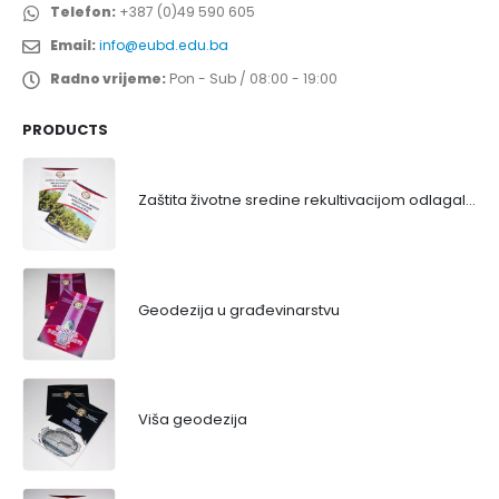
Telefon:
+387 (0)49 590 605
Email:
info@eubd.edu.ba
Radno vrijeme:
Pon - Sub / 08:00 - 19:00
PRODUCTS
Zaštita životne sredine rekultivacijom odlagališta
Geodezija u građevinarstvu
Viša geodezija