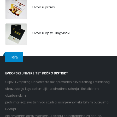
Uvod u pravo
Uvod u opštu lingvistiku
Info
EVROPSKI UNIVERZITET BRČKO DISTRIKT
Ciljevi Evropskog univerziteta su: sprovođenje kvalitetnog i efikasnog
obrazovanja koje se temelji na ishodima učenja i fleksibilnim
akademskim
profilima kroz sva tri nivoa studija, usmjereno fleksibilnim putevima
učenja i
cjeloživotnim obrazovanjem, u skladu sa potrebama zajednice,