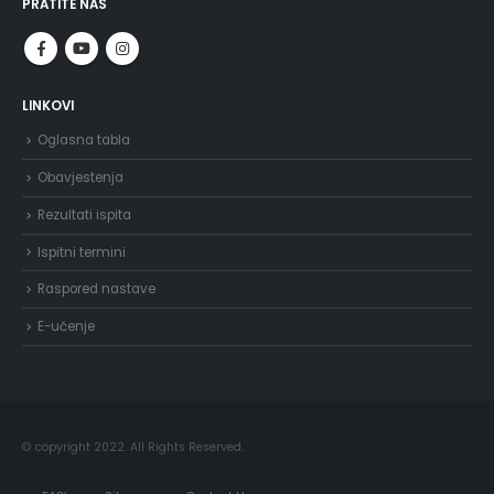
PRATITE NAS
LINKOVI
Oglasna tabla
Obavjestenja
Rezultati ispita
Ispitni termini
Raspored nastave
E-učenje
© copyright 2022. All Rights Reserved.