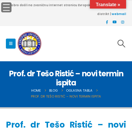
Translate »
Dobro došli na zvaničnu internet stranicu Evropskog univerziteta Brčko
distrikt |
webmail
Prof. dr Tešo Ristić – novi termin
ispita
HOME
BLOG
OGLASNA TABLA
PROF. DR TEŠO RISTIĆ – NOVI TERMIN ISPITA
Prof. dr Tešo Ristić – novi