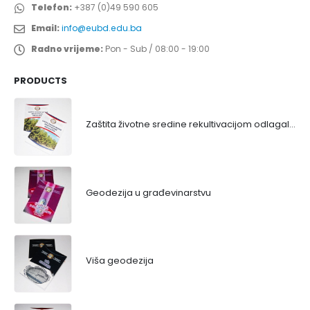
Telefon:
+387 (0)49 590 605
Email:
info@eubd.edu.ba
Radno vrijeme:
Pon - Sub / 08:00 - 19:00
PRODUCTS
Zaštita životne sredine rekultivacijom odlagališta
Geodezija u građevinarstvu
Viša geodezija