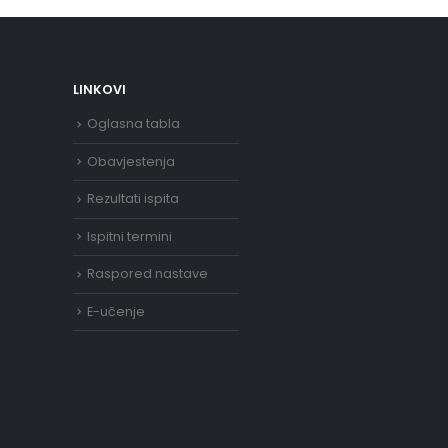
LINKOVI
Oglasna tabla
Obavjestenja
Rezultati ispita
Ispitni termini
Raspored nastave
E-učenje