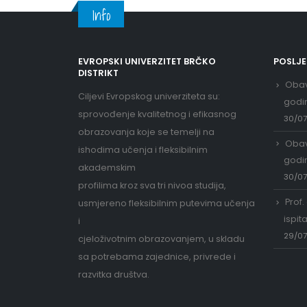
Info
EVROPSKI UNIVERZITET BRČKO
POSLJ
DISTRIKT
Obav
Ciljevi Evropskog univerziteta su:
godi
sprovođenje kvalitetnog i efikasnog
30/0
obrazovanja koje se temelji na
Obav
ishodima učenja i fleksibilnim
godi
akademskim
30/0
profilima kroz sva tri nivoa studija,
Prof.
usmjereno fleksibilnim putevima učenja
ispit
i
29/0
cjeloživotnim obrazovanjem, u skladu
sa potrebama zajednice, privrede i
razvitka društva.