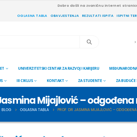
Dobro došli na zvaničnu internet stranic
OGLASNA TABLA
OBAVJESTENJA
REZULTATI ISPITA
ISPITNI TE
ET
UNIVERZITETSKI CENTAR ZA RAZVOJ I KARIJERU
MEĐUNARODNA
US
III CIKLUS
KONTAKT
ZA STUDENTE
ZA BUDUĆE
r Jasmina Mijajlović – odgođena
BLOG
OGLASNA TABLA
PROF. DR JASMINA MIJAJLOVIĆ – ODGOĐEN