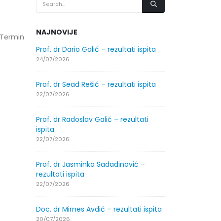
NAJNOVIJE
 Termin
.2026.
Prof. dr Dario Galić – rezultati ispita
Obavještenje
godine
24/07/2026
30/07/2026
Prof. dr Sead Rešić – rezultati ispita
.2026.
Obavještenje
22/07/2026
godine
30/07/2026
Prof. dr Radoslav Galić – rezultati
ispita
ltati
Prof. dr Srđa
22/07/2026
ispita
29/07/2026
Prof. dr Jasminka Sadadinović –
rezultati ispita
ltati
Prof. dr Azij
22/07/2026
ispita
29/07/2026
Doc. dr Mirnes Avdić – rezultati ispita
20/07/2026