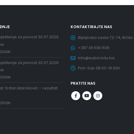
EDNJE
KONTAKTIRAJTE NAS
ještenje za javnost 30.07.2026.
Bijeljinska cesta 72-74, Brčko
ne
+387 49 590 605
7/2026
info@eubd.edu.ba
ještenje za javnost 30.07.2026.
Pon-Sub 08.00-19.00h
ne
7/2026
PRATITE NAS
 dr Srđan Marinković – rezultati
a
7/2026