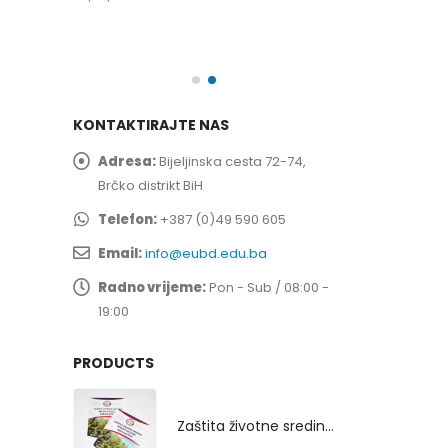
spita
Prof. dr Esed 
25/07/2026
KONTAKTIRAJTE NAS
Adresa:
Bijeljinska cesta 72-74,
Brčko distrikt BiH
Telefon:
+387 (0)49 590 605
Email:
info@eubd.edu.ba
Radno vrijeme:
Pon - Sub / 08:00 -
19:00
PRODUCTS
Zaštita životne sredine rekultivacijom odlagališta