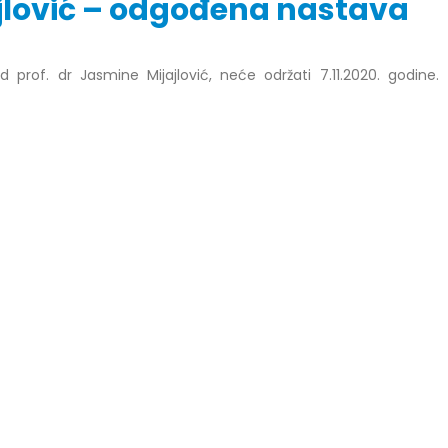
ajlović – odgođena nastava
prof. dr Jasmine Mijajlović, neće održati 7.11.2020. godine.
r Dario Galić – rezultati ispita
Obavještenje za javnost 30.07
godine
026
30/07/2026
r Sead Rešić – rezultati ispita
Obavještenje za javnost 30.07
026
godine
30/07/2026
r Radoslav Galić – rezultati
Prof. dr Srđan Marinković – rezu
026
ispita
29/07/2026
dr Jasminka Sadadinović –
i ispita
Prof. dr Azijada Beganlić – rezu
026
ispita
29/07/2026
 Mirnes Avdić – rezultati ispita
026