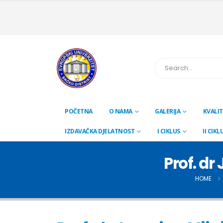
POČETNA
O NAMA
GALERIJA
KVALIT
IZDAVAČKA DJELATNOST
I CIKLUS
II CIKL
Prof. d
HOME