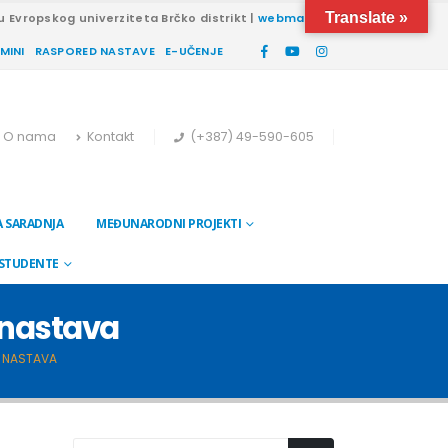
Translate »
u Evropskog univerziteta Brčko distrikt |
webmail
RMINI
RASPORED NASTAVE
E-UČENJE
O nama
Kontakt
(+387) 49-590-605
 SARADNJA
MEĐUNARODNI PROJEKTI
 STUDENTE
 nastava
A NASTAVA