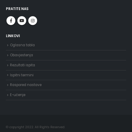
PRATITE NAS
LINKOVI
Oglasna tabla
Obavjestenja
Rezultati ispita
Ispitni termini
Raspored nastave
E-učenje
© copyright 2022. All Rights Reserved.