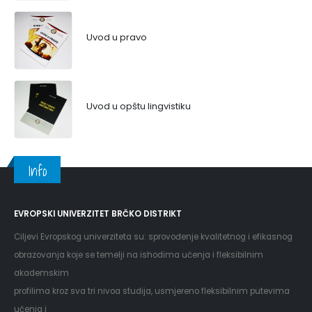
Uvod u pravo
Uvod u opštu lingvistiku
Info
EVROPSKI UNIVERZITET BRČKO DISTRIKT
Ciljevi Evropskog univerziteta su: sprovođenje kvalitetnog i efikasnog
obrazovanja koje se temelji na ishodima učenja i fleksibilnim
akademskim
profilima kroz sva tri nivoa studija, usmjereno fleksibilnim putevima
učenja i