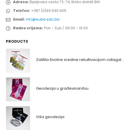
Adresa:
Bijeljinska cesta 72-74, Brčko distrikt BiH
Telefon:
+387 (0)49 590 605
Email:
info@eubd.edu.ba
Radno vrijeme:
Pon - Sub / 08:00 - 19:00
PRODUCTS
Zaštita životne sredine rekultivacijom odlagališta
Geodezija u građevinarstvu
Viša geodezija