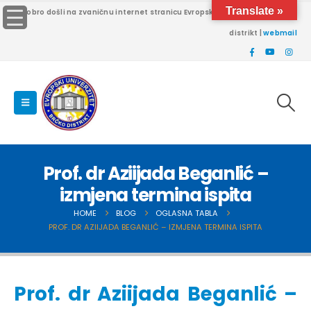
Translate »
Dobro došli na zvaničnu internet stranicu Evropskog univerziteta Brčko
distrikt |
webmail
Prof. dr Aziijada Beganlić –
izmjena termina ispita
HOME
BLOG
OGLASNA TABLA
PROF. DR AZIIJADA BEGANLIĆ – IZMJENA TERMINA ISPITA
Prof. dr Aziijada Beganlić –