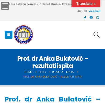
Translate »
Dobro došli na zvaničnu internet stranicu Evropskog univerziteta Brčko
distrikt |
webmail
Prof. dr Anka Bulatović –
rezultati ispita
HOME
BLOG
REZULTATI ISPITA
PROF. DR ANKA BULATOVIĆ – REZULTATI ISPITA
Prof. dr Anka Bulatović –