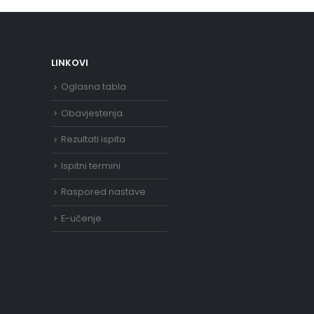
LINKOVI
Oglasna tabla
Obavjestenja
Rezultati ispita
Ispitni termini
Raspored nastave
E-učenje