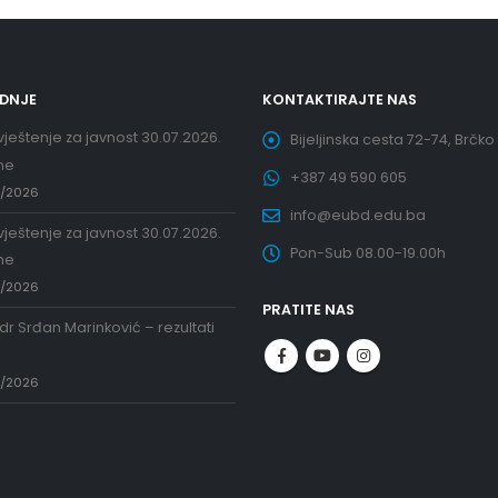
EDNJE
KONTAKTIRAJTE NAS
ještenje za javnost 30.07.2026.
Bijeljinska cesta 72-74, Brčko
ne
+387 49 590 605
7/2026
info@eubd.edu.ba
ještenje za javnost 30.07.2026.
Pon-Sub 08.00-19.00h
ne
7/2026
PRATITE NAS
 dr Srđan Marinković – rezultati
a
7/2026