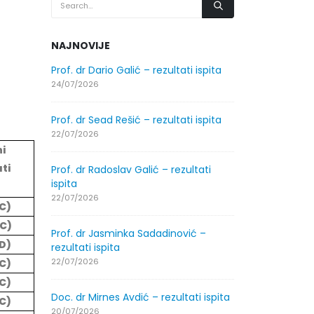
NAJNOVIJE
.2026.
Prof. dr Dario Galić – rezultati ispita
Obavještenje
godine
24/07/2026
30/07/2026
Prof. dr Sead Rešić – rezultati ispita
.2026.
Obavještenje
22/07/2026
godine
i
30/07/2026
ti
Prof. dr Radoslav Galić – rezultati
ispita
ltati
Prof. dr Srđa
22/07/2026
(C)
ispita
(C)
29/07/2026
Prof. dr Jasminka Sadadinović –
(D)
rezultati ispita
ltati
Prof. dr Azij
22/07/2026
(C)
ispita
(C)
29/07/2026
Doc. dr Mirnes Avdić – rezultati ispita
(C)
20/07/2026