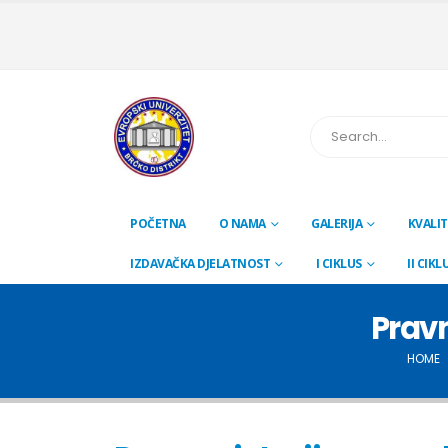
POČETNA
O NAMA
GALERIJA
KVALIT
IZDAVAČKA DJELATNOST
I CIKLUS
II CIKL
Pravn
HOME