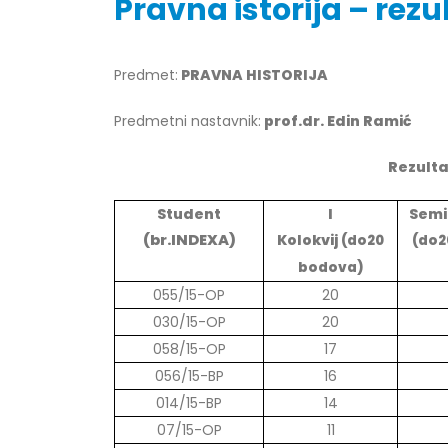
Pravna istorija – rezul
Predmet:
PRAVNA HISTORIJA
Obavještenje za javnost 30.07.2026.
Prof. d
godine
Predmetni nastavnik:
prof.dr. Edin Ramić
24/07/2
30/07/2026
Rezulta
Prof. d
Obavještenje za javnost 30.07.2026.
22/07/2
godine
Student
I
Semi
30/07/2026
(br.INDEXA)
Kolokvij
(do20
(do2
Prof. d
ispita
bodova)
Prof. dr Srđan Marinković – rezultati
22/07/2
055/15-OP
20
ispita
030/15-OP
20
29/07/2026
Prof. 
058/15-OP
17
rezultat
Prof. dr Azijada Beganlić – rezultati
22/07/2
056/15-BP
16
ispita
014/15-BP
14
29/07/2026
Doc. dr
07/15-OP
11
20/07/2