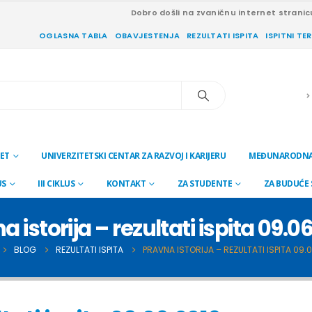
Dobro došli na zvaničnu internet stranic
OGLASNA TABLA
OBAVJESTENJA
REZULTATI ISPITA
ISPITNI TE
ET
UNIVERZITETSKI CENTAR ZA RAZVOJ I KARIJERU
MEĐUNARODNA
US
III CIKLUS
KONTAKT
ZA STUDENTE
ZA BUDUĆE
a istorija – rezultati ispita 09.06
BLOG
REZULTATI ISPITA
PRAVNA ISTORIJA – REZULTATI ISPITA 09.0