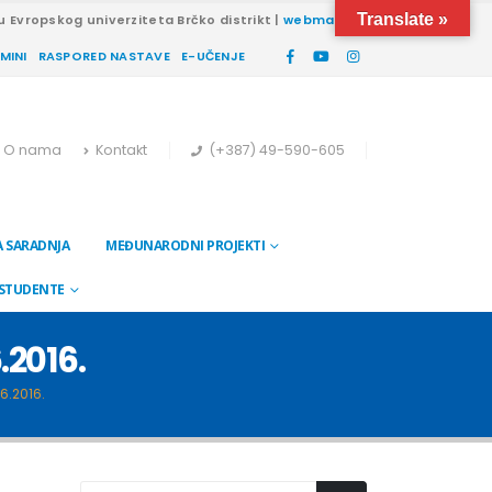
Translate »
u Evropskog univerziteta Brčko distrikt |
webmail
RMINI
RASPORED NASTAVE
E-UČENJE
O nama
Kontakt
(+387) 49-590-605
 SARADNJA
MEĐUNARODNI PROJEKTI
 STUDENTE
.2016.
6.2016.