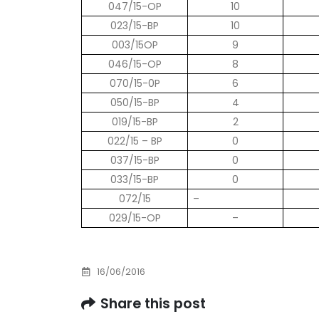
047/15-OP
10
Prof. dr Esed Karić – rezultati ispita
023/15-BP
10
25/07/2026
003/15OP
9
046/15-OP
8
070/15-0P
6
050/15-BP
4
019/15-BP
2
022/15 – BP
0
037/15-BP
0
033/15-BP
0
072/15
–
029/15-OP
–
16/06/2016
Share this post