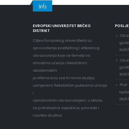
Info
EVROPSKI UNIVERZITET BRČKO
POSLJ
DISTRIKT
Obav
Ciljevi Evropskog univerziteta su:
godi
sprovođenje kvalitetnog i efikasnog
30/0
obrazovanja koje se temelji na
Obav
ishodima učenja i fleksibilnim
godi
akademskim
30/0
profilima kroz sva tri nivoa studija,
Prof.
usmjereno fleksibilnim putevima učenja
ispit
i
29/0
cjeloživotnim obrazovanjem, u skladu
sa potrebama zajednice, privrede i
razvitka društva.