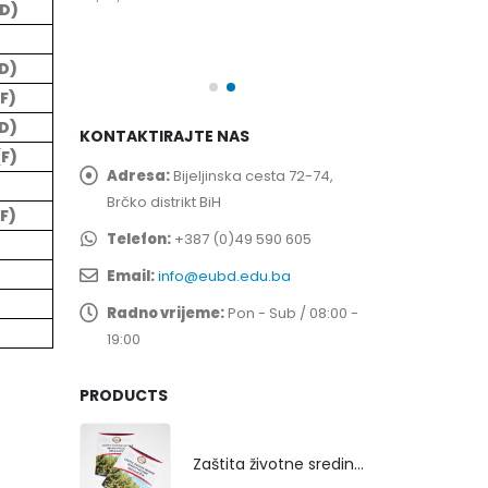
(D)
spita
Prof. dr Esed 
25/07/2026
(D)
(F)
(D)
KONTAKTIRAJTE NAS
(F)
Adresa:
Bijeljinska cesta 72-74,
Brčko distrikt BiH
(F)
Telefon:
+387 (0)49 590 605
Email:
info@eubd.edu.ba
Radno vrijeme:
Pon - Sub / 08:00 -
19:00
PRODUCTS
Zaštita životne sredine rekultivacijom odlagališta