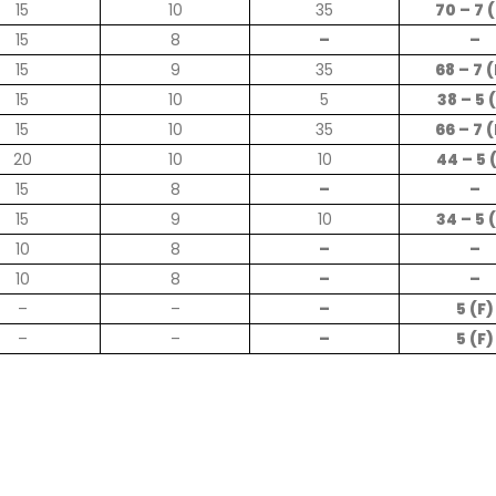
15
10
35
70 – 7 
Prof. dr Esed Karić – rezultati i
15
8
–
–
25/07/2026
15
9
35
68 – 7 
1
5
10
5
38 – 5 
15
10
35
66 – 7 
20
10
10
44 – 5 
1
5
8
–
–
15
9
10
34 – 5 
10
8
–
–
10
8
–
–
–
–
–
5 (F)
–
–
–
5 (F)