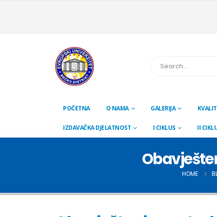
POČETNA
O NAMA
GALERIJA
KVALIT
IZDAVAČKA DJELATNOST
I CIKLUS
II CIKL
Obavješten
HOME
B