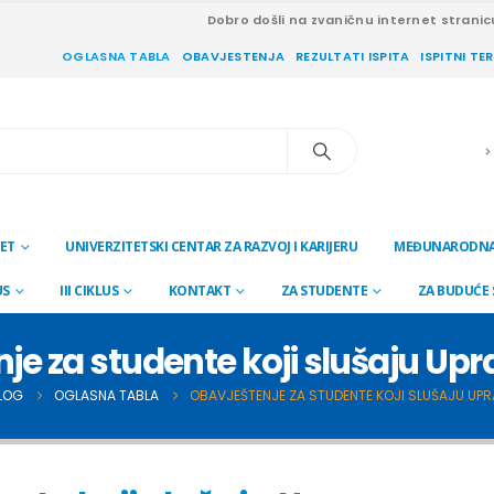
Dobro došli na zvaničnu internet stranic
OGLASNA TABLA
OBAVJESTENJA
REZULTATI ISPITA
ISPITNI TE
ET
UNIVERZITETSKI CENTAR ZA RAZVOJ I KARIJERU
MEĐUNARODNA
US
III CIKLUS
KONTAKT
ZA STUDENTE
ZA BUDUĆE
je za studente koji slušaju Up
LOG
OGLASNA TABLA
OBAVJEŠTENJE ZA STUDENTE KOJI SLUŠAJU UP