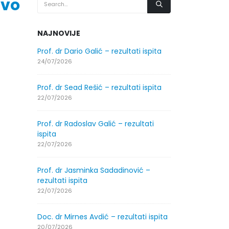
avo
NAJNOVIJE
.2026.
Prof. dr Dario Galić – rezultati ispita
Obavještenje
godine
24/07/2026
30/07/2026
Prof. dr Sead Rešić – rezultati ispita
.2026.
Obavještenje
22/07/2026
godine
30/07/2026
Prof. dr Radoslav Galić – rezultati
ispita
ltati
Prof. dr Srđa
22/07/2026
ispita
29/07/2026
Prof. dr Jasminka Sadadinović –
rezultati ispita
ltati
Prof. dr Azij
22/07/2026
ispita
29/07/2026
Doc. dr Mirnes Avdić – rezultati ispita
20/07/2026