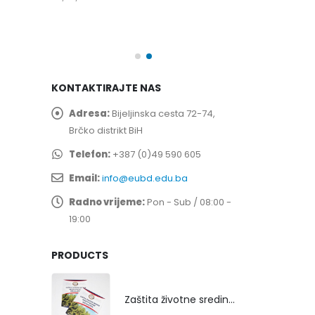
spita
Prof. dr Esed 
25/07/2026
KONTAKTIRAJTE NAS
Adresa:
Bijeljinska cesta 72-74,
Brčko distrikt BiH
Telefon:
+387 (0)49 590 605
Email:
info@eubd.edu.ba
Radno vrijeme:
Pon - Sub / 08:00 -
19:00
PRODUCTS
Zaštita životne sredine rekultivacijom odlagališta