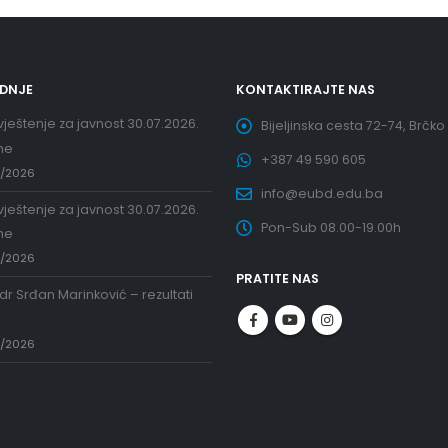
EDNJE
KONTAKTIRAJTE NAS
ještenje za javnost 30.07.2026.
Bijeljinska cesta 72-74, Brčko
ne
+387 49 590 605
7/2026
info@eubd.edu.ba
ještenje za javnost 30.07.2026.
Pon-Sub 08.00-19.00h
ne
7/2026
PRATITE NAS
 dr Srđan Marinković – rezultati
a
7/2026