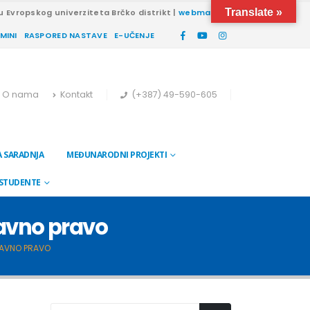
Translate »
u Evropskog univerziteta Brčko distrikt |
webmail
RMINI
RASPORED NASTAVE
E-UČENJE
O nama
Kontakt
(+387) 49-590-605
 SARADNJA
MEĐUNARODNI PROJEKTI
 STUDENTE
ravno pravo
RAVNO PRAVO