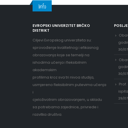
Info
EVROPSKI UNIVERZITET BRČKO
POSLJ
DISTRIKT
Obav
Ciljevi Evropskog univerziteta su:
godi
sprovođenje kvalitetnog i efikasnog
30/0
obrazovanja koje se temelji na
Obav
ishodima učenja i fleksibilnim
godi
akademskim
30/0
profilima kroz sva tri nivoa studija,
Prof.
usmjereno fleksibilnim putevima učenja
ispit
i
29/0
cjeloživotnim obrazovanjem, u skladu
sa potrebama zajednice, privrede i
razvitka društva.