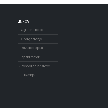
LINKOVI
Oglasna tabla
Obavjestenja
Rezultati ispita
Ispitni termini
Raspored nastave
E-učenje