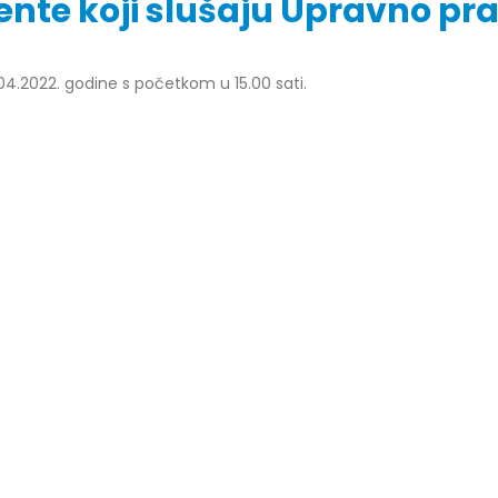
ente koji slušaju Upravno pr
04.2022. godine s početkom u 15.00 sati.
r Dario Galić – rezultati ispita
Obavještenje za javnost 30.07
godine
026
30/07/2026
r Sead Rešić – rezultati ispita
Obavještenje za javnost 30.07
026
godine
30/07/2026
r Radoslav Galić – rezultati
Prof. dr Srđan Marinković – rezu
026
ispita
29/07/2026
dr Jasminka Sadadinović –
i ispita
Prof. dr Azijada Beganlić – rezu
026
ispita
29/07/2026
 Mirnes Avdić – rezultati ispita
026