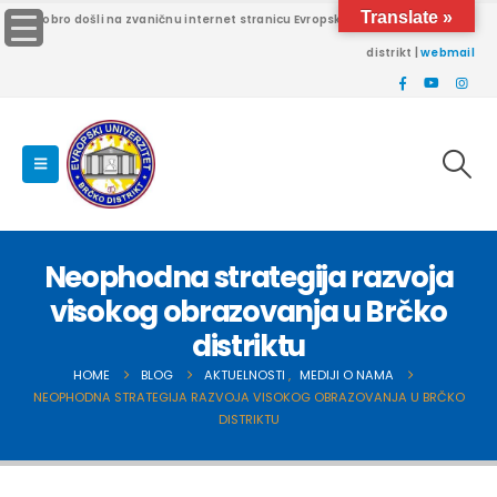
Translate »
Dobro došli na zvaničnu internet stranicu Evropskog univerziteta Brčko
distrikt |
webmail
Neophodna strategija razvoja
visokog obrazovanja u Brčko
distriktu
HOME
BLOG
AKTUELNOSTI
,
MEDIJI O NAMA
NEOPHODNA STRATEGIJA RAZVOJA VISOKOG OBRAZOVANJA U BRČKO
DISTRIKTU