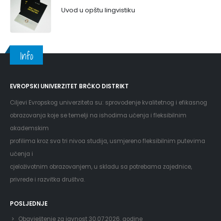
Uvod u opštu lingvistiku
Info
EVROPSKI UNIVERZITET BRČKO DISTRIKT
Ciljevi Evropskog univerziteta su: sprovođenje kvalitetnog i efikasnog
obrazovanja koje se temelji na ishodima učenja i fleksibilnim
akademskim
profilima kroz sva tri nivoa studija, usmjereno fleksibilnim putevima
učenja i
cjeloživotnim obrazovanjem, u skladu sa potrebama zajednice,
privrede i razvitka društva.
POSLJEDNJE
Obavještenje za javnost 30.07.2026. godine