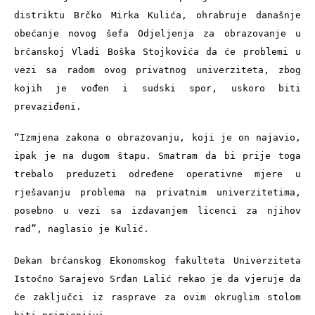
distriktu Brčko Mirka Kulića, ohrabruje današnje 
obećanje novog šefa Odjeljenja za obrazovanje u 
brčanskoj Vladi Boška Stojkovića da će problemi u 
vezi sa radom ovog privatnog univerziteta, zbog 
kojih je vođen i sudski spor, uskoro biti 
prevaziđeni.
“Izmjena zakona o obrazovanju, koji je on najavio, 
ipak je na dugom štapu. Smatram da bi prije toga 
trebalo preduzeti određene operativne mjere u 
rješavanju problema na privatnim univerzitetima, 
posebno u vezi sa izdavanjem licenci za njihov 
rad”, naglasio je Kulić.
Dekan brčanskog Ekonomskog fakulteta Univerziteta 
Istočno Sarajevo Srđan Lalić rekao je da vjeruje da 
će zaključci iz rasprave za ovim okruglim stolom 