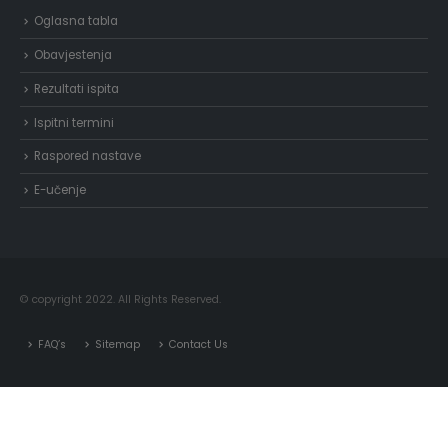
Oglasna tabla
Obavjestenja
Rezultati ispita
Ispitni termini
Raspored nastave
E-učenje
© copyright 2022. All Rights Reserved.
FAQ’s
Sitemap
Contact Us