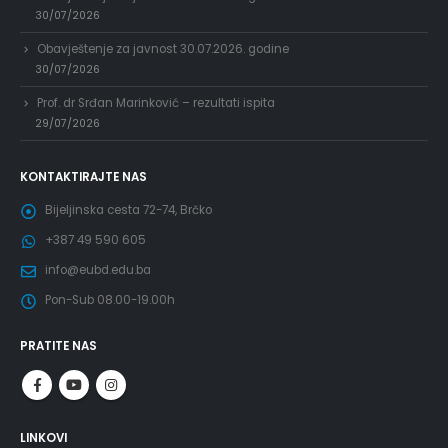
30/07/2026
Obavještenje za javnost 30.07.2026. godine
30/07/2026
Prof. dr Srđan Marinković – rezultati ispita
29/07/2026
KONTAKTIRAJTE NAS
Bijeljinska cesta 72-74, Brčko
+387 49 590 605
info@eubd.edu.ba
Pon-Sub 08.00-19.00h
PRATITE NAS
LINKOVI