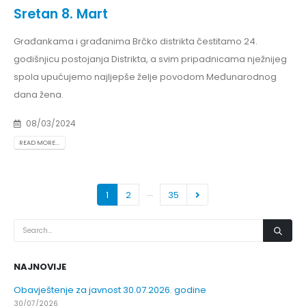
Sretan 8. Mart
Građankama i građanima Brčko distrikta čestitamo 24.
godišnjicu postojanja Distrikta, a svim pripadnicama nježnijeg
spola upućujemo najljepše želje povodom Međunarodnog
dana žena.
08/03/2024
READ MORE...
…
1
2
35
NAJNOVIJE
Obavještenje za javnost 30.07.2026. godine
30/07/2026