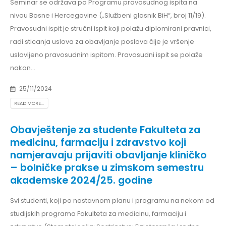
Seminar se održava po Programu pravosudnog ispita na
nivou Bosne i Hercegovine („Službeni glasnik BiH“, broj 11/19).
Pravosudni ispit je stručni ispit koji polažu diplomirani pravnici,
radi sticanja uslova za obavljanje poslova čije je vršenje
uslovljeno pravosudnim ispitom. Pravosudni ispit se polaže
nakon...
25/11/2024
READ MORE...
Obavještenje za studente Fakulteta za
medicinu, farmaciju i zdravstvo koji
namjeravaju prijaviti obavljanje kliničko
– bolničke prakse u zimskom semestru
akademske 2024/25. godine
Svi studenti, koji po nastavnom planu i programu na nekom od
studijskih programa Fakulteta za medicinu, farmaciju i