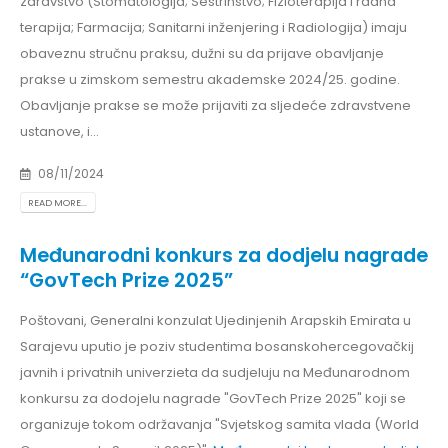
zdravstvo (Stomatologija; Sestrinstvo; Fizioterapija i radna
terapija; Farmacija; Sanitarni inženjering i Radiologija) imaju
obaveznu stručnu praksu, dužni su da prijave obavljanje
prakse u zimskom semestru akademske 2024/25. godine.
Obavljanje prakse se može prijaviti za sljedeće zdravstvene
ustanove, i...
08/11/2024
READ MORE...
Međunarodni konkurs za dodjelu nagrade
“GovTech Prize 2025”
Poštovani, Generalni konzulat Ujedinjenih Arapskih Emirata u
Sarajevu uputio je poziv studentima bosanskohercegovačkij
javnih i privatnih univerzieta da sudjeluju na Međunarodnom
konkursu za dodojelu nagrade "GovTech Prize 2025" koji se
organizuje tokom održavanja "Svjetskog samita vlada (World