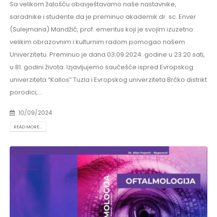
Sa velikom žalošću obavještavamo naše nastavnike,
saradnike i studente da je preminuo akademik dr. sc. Enver
(Sulejmana) Mandžić, prof. emeritus koji je svojim izuzetno
velikim obrazovnim i kulturnim radom pomogao našem
Univerzitetu. Preminuo je dana 03.09.2024. godine u 23.20 sati,
u 81. godini života. Izjavljujemo saučešće ispred Evropskog
univerziteta “Kallos” Tuzla i Evropskog univerziteta Brčko distrikt
porodici,...
10/09/2024
READ MORE...