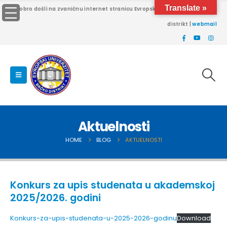
Translate »
Dobro došli na zvaničnu internet stranicu Evropskog univerziteta Brčko
distrikt |
webmail
Aktuelnosti
HOME
BLOG
AKTUELNOSTI
Konkurs za upis studenata u akademskoj
2025/2026. godini
Konkurs-za-upis-studenata-u-2025-2026-godinu
Download