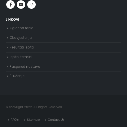
LINKOVI
Oglasna tabla
Obavjestenja
Rezultati ispita
Ispitni termini
Raspored nastave
E-učenje
© copyright 2022. All Rights Reserved.
FAQ’s
Sitemap
Contact Us