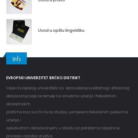
Uvod u opštu lingvistiku
Info
EVROPSKI UNIVERZITET BRČKO DISTRIKT
Ciljevi Evropskog univerziteta su: sprovođenje kvalitetnog i efikasnog
obrazovanja koje se temelji na ishodima učenja i fleksibilnim
akademskim
profilima kroz sva tri nivoa studija, usmjereno fleksibilnim putevima
učenja i
cjeloživotnim obrazovanjem, u skladu sa potrebama zajednice,
privrede i razvitka društva.