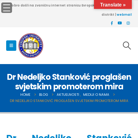
Translate »
Dobro došli na zvaničnu internet stranicu Evropskog univerziteta Brčko
distrikt |
webmail
Dr Nedeljko Stanković proglašen
svjetskim promoterom mira
HOME
BLOG
AKTUELNOSTI
,
MEDIJI O NAMA
DR NEDELJKO STANKOVIĆ PROGLAŠEN SVJETSKIM PROMOTEROM MIRA