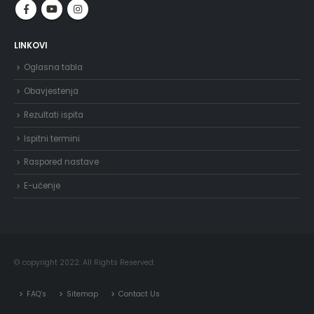
LINKOVI
Oglasna tabla
Obavjestenja
Rezultati ispita
Ispitni termini
Raspored nastave
E-učenje
© copyright 2022. All Rights Reserved.
FAQ’s
Sitemap
Contact Us