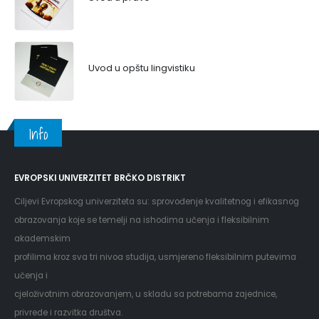
Uvod u opštu lingvistiku
Info
EVROPSKI UNIVERZITET BRČKO DISTRIKT
Ciljevi Evropskog univerziteta su: sprovođenje kvalitetnog i efikasnog
obrazovanja koje se temelji na ishodima učenja i fleksibilnim
akademskim
profilima kroz sva tri nivoa studija, usmjereno fleksibilnim putevima
učenja i
cjeloživotnim obrazovanjem, u skladu sa potrebama zajednice,
privrede i razvitka društva.