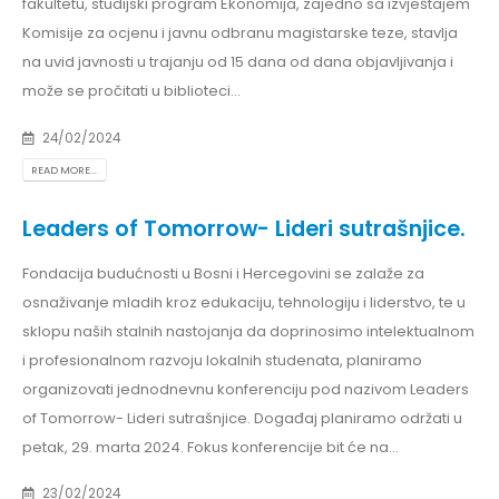
fakultetu, studijski program Ekonomija, zajedno sa izvještajem
Komisije za ocjenu i javnu odbranu magistarske teze, stavlja
na uvid javnosti u trajanju od 15 dana od dana objavljivanja i
može se pročitati u biblioteci...
24/02/2024
READ MORE...
Leaders of Tomorrow- Lideri sutrašnjice.
Fondacija budućnosti u Bosni i Hercegovini se zalaže za
osnaživanje mladih kroz edukaciju, tehnologiju i liderstvo, te u
sklopu naših stalnih nastojanja da doprinosimo intelektualnom
i profesionalnom razvoju lokalnih studenata, planiramo
organizovati jednodnevnu konferenciju pod nazivom Leaders
of Tomorrow- Lideri sutrašnjice. Događaj planiramo održati u
petak, 29. marta 2024. Fokus konferencije bit će na...
23/02/2024