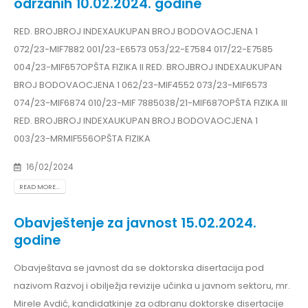
održanih 10.02.2024. godine
RED. BROJBROJ INDEXAUKUPAN BROJ BODOVAOCJENA 1
072/23-MIF7882 001/23-E6573 053/22-E7584 017/22-E7585
004/23-MIF657OPŠTA FIZIKA II RED. BROJBROJ INDEXAUKUPAN
BROJ BODOVAOCJENA 1 062/23-MIF4552 073/23-MIF6573
074/23-MIF6874 010/23-MIF 7885038/21-MIF687OPŠTA FIZIKA III
RED. BROJBROJ INDEXAUKUPAN BROJ BODOVAOCJENA 1
003/23-MRMIF556OPŠTA FIZIKA
16/02/2024
READ MORE...
Obavještenje za javnost 15.02.2024.
godine
Obavještava se javnost da se doktorska disertacija pod
nazivom Razvoj i obilježja revizije učinka u javnom sektoru, mr.
Mirele Avdić, kandidatkinje za odbranu doktorske disertacije