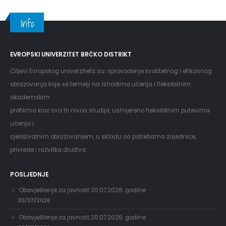
Info
EVROPSKI UNIVERZITET BRČKO DISTRIKT
Ciljevi Evropskog univerziteta su: sprovođenje kvalitetnog i efikasnog
obrazovanja koje se temelji na ishodima učenja i fleksibilnim
akademskim
profilima kroz sva tri nivoa studija, usmjereno fleksibilnim putevima
učenja i
cjeloživotnim obrazovanjem, u skladu sa potrebama zajednice,
privrede i razvitka društva.
POSLJEDNJE
Obavještenje za javnost 30.07.2026. godine
30/07/2026
Obavještenje za javnost 30.07.2026. godine