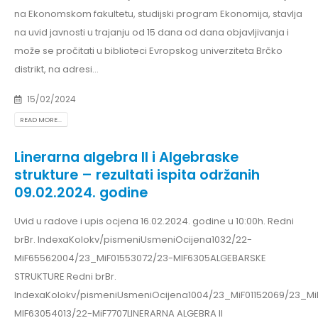
na Ekonomskom fakultetu, studijski program Ekonomija, stavlja
na uvid javnosti u trajanju od 15 dana od dana objavljivanja i
može se pročitati u biblioteci Evropskog univerziteta Brčko
distrikt, na adresi...
15/02/2024
READ MORE...
Linerarna algebra II i Algebraske
strukture – rezultati ispita održanih
09.02.2024. godine
Uvid u radove i upis ocjena 16.02.2024. godine u 10:00h. Redni
brBr. IndexaKolokv/pismeniUsmeniOcijena1032/22-
MiF65562004/23_MiF01553072/23-MIF6305ALGEBARSKE
STRUKTURE Redni brBr.
IndexaKolokv/pismeniUsmeniOcijena1004/23_MiF01152069/23_M
MIF63054013/22-MiF7707LINERARNA ALGEBRA II