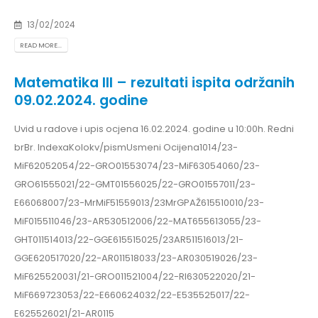
13/02/2024
READ MORE...
Matematika III – rezultati ispita održanih
09.02.2024. godine
Uvid u radove i upis ocjena 16.02.2024. godine u 10:00h. Redni
brBr. IndexaKolokv/pismUsmeni Ocijena1014/23-
MiF62052054/22-GRO01553074/23-MiF63054060/23-
GRO61555021/22-GMT01556025/22-GRO01557011/23-
E66068007/23-MrMiF51559013/23MrGPAŽ615510010/23-
MiF015511046/23-AR530512006/22-MAT655613055/23-
GHT011514013/22-GGE615515025/23AR511516013/21-
GGE620517020/22-AR011518033/23-AR030519026/23-
MiF625520031/21-GRO011521004/22-RI630522020/21-
MiF669723053/22-E660624032/22-E535525017/22-
E625526021/21-AR0115