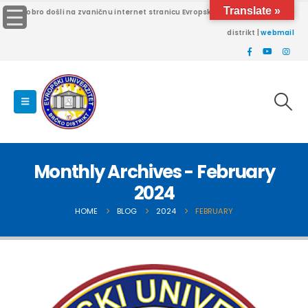
Translate »
Dobro došli na zvaničnu internet stranicu Evropskog univerziteta Brčko
distrikt |
webmail
Monthly Archives - February
2024
HOME
BLOG
2024
FEBRUARY