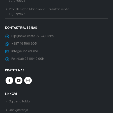
30/07/2026
Prof. dr Srđan Marinković – rezultati ispita
29/07/2026
KONTAKTIRAJTE NAS
Bijeljinska cesta 72-74, Brčko
+387 49 590 605
info@eubd.edu.ba
Pon-Sub 08.00-19.00h
PRATITE NAS
LINKOVI
Oglasna tabla
Obavjestenja