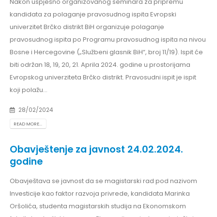
Nakon uspješno organizovanog seminara za pripremu
kandidata za polaganje pravosudnog ispita Evropski
univerzitet Brčko distrikt BiH organizuje polaganje
pravosudnog ispita po Programu pravosudnog ispita na nivou
Bosne i Hercegovine („Službeni glasnik BiH“, broj 11/19). Ispit će
biti održan 18, 19, 20, 21. Aprila 2024. godine u prostorijama
Evropskog univerziteta Brčko distrikt. Pravosudni ispit je ispit
koji polažu...
28/02/2024
READ MORE...
Obavještenje za javnost 24.02.2024.
godine
Obavještava se javnost da se magistarski rad pod nazivom
Investicije kao faktor razvoja privrede, kandidata Marinka
Oršolića, studenta magistarskih studija na Ekonomskom