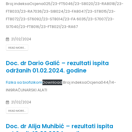
Broj indeksaOcjena025/23-FT5046/23-S8020/23-RA8018/23-
FT8033/23-RA7036/23-SI8024/23-FA8047/23-ST8015/23-
FT8072/23-ST6092/23-ST8014/23-FA 6035/23-S7007/23-
SI7040/23-FT8016/23-FT8021/23-RA67
21/02/2024
READ MORE...
Doc. dr Dario Galić – rezultati ispita
održanih 01.02.2024. godine
Fizika sa biofizikom
Download
Broj indeksaOcjena044/14-
INI9RAČUNARSKI ALATI
21/02/2024
READ MORE...
Doc. dr Alija Muhibić – rezultati ispita