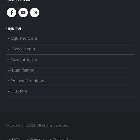
LINKOVI
Oglasna tabla
Obavjestenja
Rezultati ispita
Ispitni termini
Raspored nastave
E-učenje
© copyright 2022. All Rights Reserved.
FAQ’s
Sitemap
Contact Us