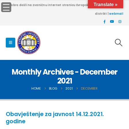
Translate »
Dobro došli na zvaničnu internet stranicu Evropskog univerziteta Brčko
distrikt |
webmail
Monthly Archives - December
2021
HOME
BLOG
2021
DECEMBER
Obavještenje za javnost 14.12.2021.
godine