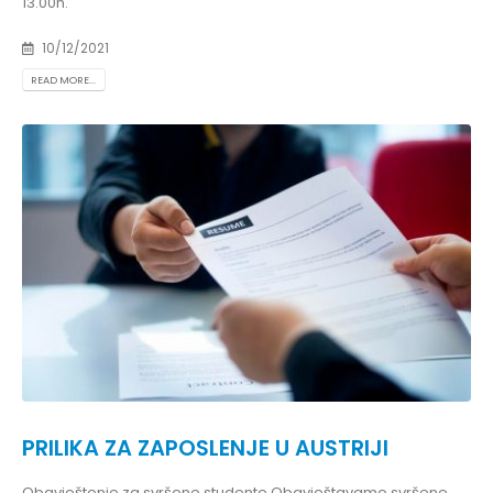
13.00h.
10/12/2021
READ MORE...
PRILIKA ZA ZAPOSLENJE U AUSTRIJI
Obavještenje za svršene studente Obavještavamo svršene