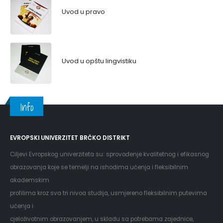
Uvod u pravo
Uvod u opštu lingvistiku
Info
EVROPSKI UNIVERZITET BRČKO DISTRIKT
Ciljevi Evropskog univerziteta su: sprovođenje kvalitetnog i efikasnog
obrazovanja koje se temelji na ishodima učenja i fleksibilnim
akademskim
profilima kroz sva tri nivoa studija, usmjereno fleksibilnim putevima
učenja i
cjeloživotnim obrazovanjem, u skladu sa potrebama zajednice,