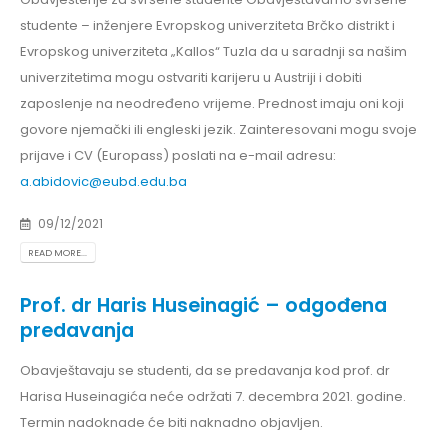
studente – inženjere Evropskog univerziteta Brčko distrikt i
Evropskog univerziteta „Kallos“ Tuzla da u saradnji sa našim
univerzitetima mogu ostvariti karijeru u Austriji i dobiti
zaposlenje na neodređeno vrijeme. Prednost imaju oni koji
govore njemački ili engleski jezik. Zainteresovani mogu svoje
prijave i CV (Europass) poslati na e-mail adresu:
a.abidovic@eubd.edu.ba
09/12/2021
READ MORE...
Prof. dr Haris Huseinagić – odgođena
predavanja
Obavještavaju se studenti, da se predavanja kod prof. dr
Harisa Huseinagića neće održati 7. decembra 2021. godine.
Termin nadoknade će biti naknadno objavljen.