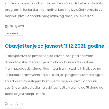
studenta magistarskih studija na Tehničkom fakultetu, studijski
program Inženjerska informatika, kao i na izvještaj Komisije za
ocjenu i javnu odbranu magistarskog rada, koji su bili na...
13/12/2021
READ MORE...
Obavještenje za javnost 11.12.2021. godine
I Obavještava se javnost da se završni rad pod nazivom
Stomatološke intervencije u trudnoći, kandidatkinje Ilme
Mahmutbegović, studentice integrisanih studija I i II ciklusa na
Fakultetu zdravstvenih nauka, studijski program Stomatologija,
zajedno sa izvještajem Komisije za ocjenu i javnu odbranu
završnog rada, stavlja na uvid javnosti u trajanju od 15 dana od
dana objavljivanja i može...
11/12/2021