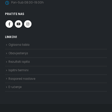
Pon-Sub 08.00-19.00h
PRATITE NAS
LINKOVI
Oglasna tabla
Obavjestenja
Rezultati ispita
Ispitni termini
Raspored nastave
E-učenje