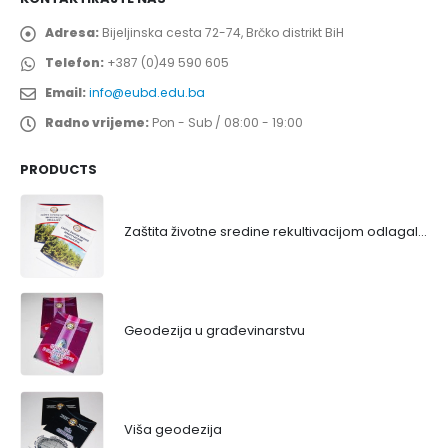
Adresa:
Bijeljinska cesta 72-74, Brčko distrikt BiH
Telefon:
+387 (0)49 590 605
Email:
info@eubd.edu.ba
Radno vrijeme:
Pon - Sub / 08:00 - 19:00
PRODUCTS
Zaštita životne sredine rekultivacijom odlagališta
Geodezija u građevinarstvu
Viša geodezija