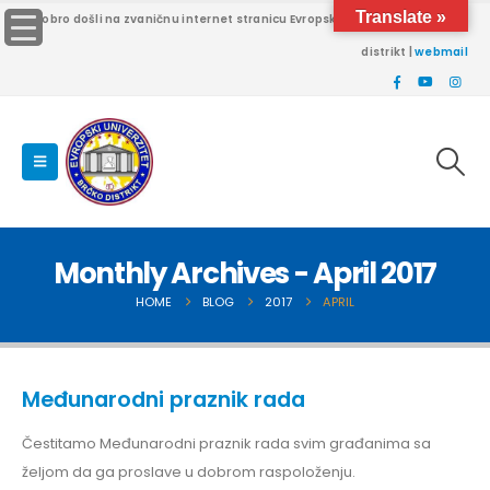
Translate »
Dobro došli na zvaničnu internet stranicu Evropskog univerziteta Brčko
distrikt |
webmail
Monthly Archives - April 2017
HOME
BLOG
2017
APRIL
Međunarodni praznik rada
Čestitamo Međunarodni praznik rada svim građanima sa
željom da ga proslave u dobrom raspoloženju.