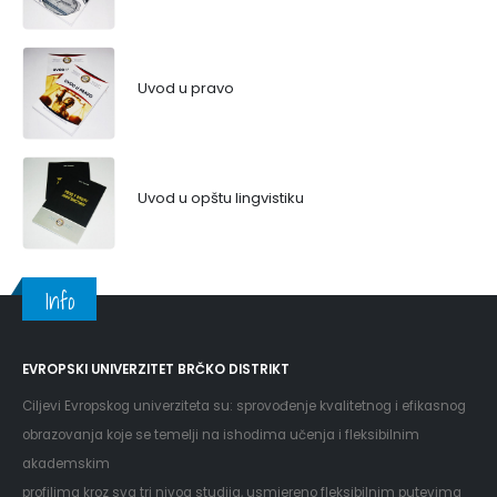
Uvod u pravo
Uvod u opštu lingvistiku
Info
EVROPSKI UNIVERZITET BRČKO DISTRIKT
Ciljevi Evropskog univerziteta su: sprovođenje kvalitetnog i efikasnog
obrazovanja koje se temelji na ishodima učenja i fleksibilnim
akademskim
profilima kroz sva tri nivoa studija, usmjereno fleksibilnim putevima