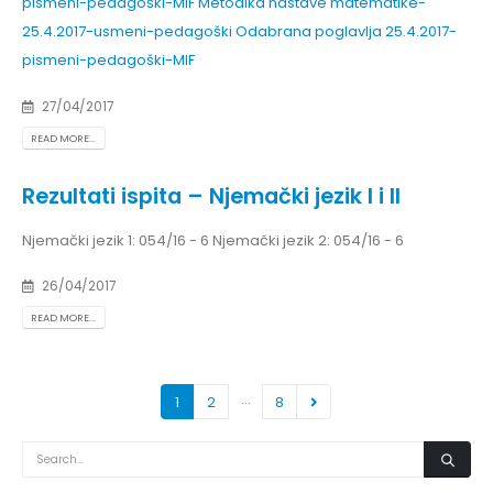
pismeni-pedagoški-MIF
Metodika nastave matematike-
25.4.2017-usmeni-pedagoški
Odabrana poglavlja 25.4.2017-
pismeni-pedagoški-MIF
27/04/2017
READ MORE...
Rezultati ispita – Njemački jezik I i II
Njemački jezik 1: 054/16 - 6 Njemački jezik 2: 054/16 - 6
26/04/2017
READ MORE...
…
1
2
8