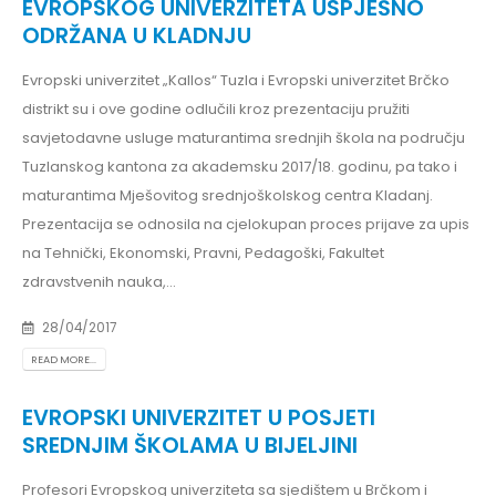
EVROPSKOG UNIVERZITETA USPJEŠNO
ODRŽANA U KLADNJU
Evropski univerzitet „Kallos“ Tuzla i Evropski univerzitet Brčko
distrikt su i ove godine odlučili kroz prezentaciju pružiti
savjetodavne usluge maturantima srednjih škola na području
Tuzlanskog kantona za akademsku 2017/18. godinu, pa tako i
maturantima Mješovitog srednjoškolskog centra Kladanj.
Prezentacija se odnosila na cjelokupan proces prijave za upis
na Tehnički, Ekonomski, Pravni, Pedagoški, Fakultet
zdravstvenih nauka,...
28/04/2017
READ MORE...
EVROPSKI UNIVERZITET U POSJETI
SREDNJIM ŠKOLAMA U BIJELJINI
Profesori Evropskog univerziteta sa sjedištem u Brčkom i