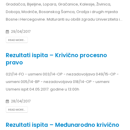
Gradačca, Bijeljine, Lopara, Gračanice, Kalesije, Živinica,
Doboja, Modriče, Bosanskog Šamca, Orašja i drugih mjesta
Bosne i Hercegovine. Maturanti su obišli zgradu Univerziteta i...
29/04/2017
READ MORE...
Rezultati ispita – Krivično procesno
pravo
021/14-FO - usmeni 003/14-OP - nezadovoljava 049/15-OP -
usmeni 005/14-BP - nezadovoljava 018/14-OP - usmeni
Usmeni ispit 04.05.2017. godine u 13:00h
28/04/2017
READ MORE...
Rezultati ispita – Međunarodno krivično