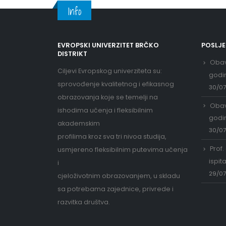
Info
EVROPSKI UNIVERZITET BRČKO
POSLJ
DISTRIKT
Obav
Ciljevi Evropskog univerziteta su:
godi
sprovođenje kvalitetnog i efikasnog
30/0
obrazovanja koje se temelji na
Obav
ishodima učenja i fleksibilnim
godi
akademskim
30/0
profilima kroz sva tri nivoa studija,
Prof.
usmjereno fleksibilnim putevima učenja
ispit
i
29/0
cjeloživotnim obrazovanjem, u skladu
sa potrebama zajednice, privrede i
razvitka društva.