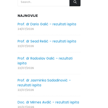
NAJNOVIJE
.2026.
Prof. dr Dario Galić – rezultati ispita
Obavještenje
godine
24/07/2026
30/07/2026
Prof. dr Sead Rešić – rezultati ispita
.2026.
Obavještenje
22/07/2026
godine
30/07/2026
Prof. dr Radoslav Galić – rezultati
ispita
ltati
Prof. dr Srđa
22/07/2026
ispita
29/07/2026
Prof. dr Jasminka Sadadinović –
rezultati ispita
ltati
Prof. dr Azij
22/07/2026
ispita
29/07/2026
Doc. dr Mirnes Avdić – rezultati ispita
20/07/2026