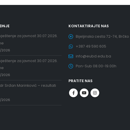
EDNJE
KONTAKTIRAJTE NAS
ještenje za javnost 30.07.2026.
Bijeljinska cesta 72-74, Brčko
ne
+387 49 590 605
7/2026
info@eubd.edu.ba
ještenje za javnost 30.07.2026.
Pon-Sub 08.00-19.00h
ne
7/2026
PRATITE NAS
 dr Srđan Marinković – rezultati
a
7/2026