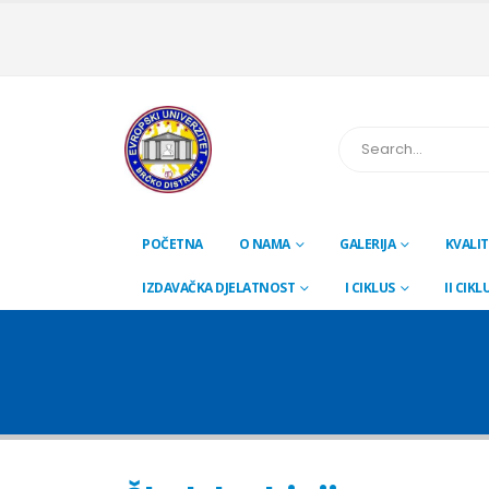
POČETNA
O NAMA
GALERIJA
KVALIT
IZDAVAČKA DJELATNOST
I CIKLUS
II CIKL