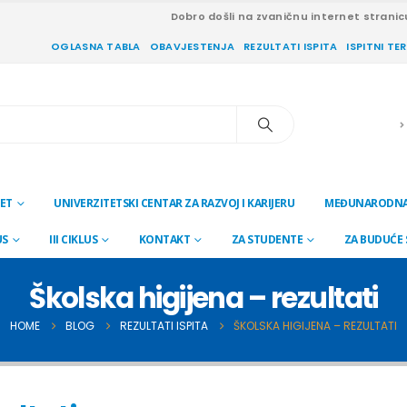
Dobro došli na zvaničnu internet stranic
OGLASNA TABLA
OBAVJESTENJA
REZULTATI ISPITA
ISPITNI TE
ET
UNIVERZITETSKI CENTAR ZA RAZVOJ I KARIJERU
MEĐUNARODNA
US
III CIKLUS
KONTAKT
ZA STUDENTE
ZA BUDUĆE
Školska higijena – rezultati
HOME
BLOG
REZULTATI ISPITA
ŠKOLSKA HIGIJENA – REZULTATI