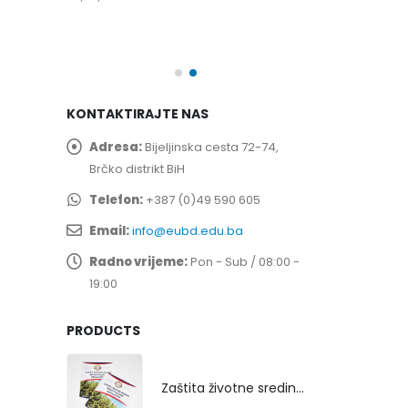
spita
Prof. dr Esed 
25/07/2026
KONTAKTIRAJTE NAS
Adresa:
Bijeljinska cesta 72-74,
Brčko distrikt BiH
Telefon:
+387 (0)49 590 605
Email:
info@eubd.edu.ba
Radno vrijeme:
Pon - Sub / 08:00 -
19:00
PRODUCTS
Zaštita životne sredine rekultivacijom odlagališta