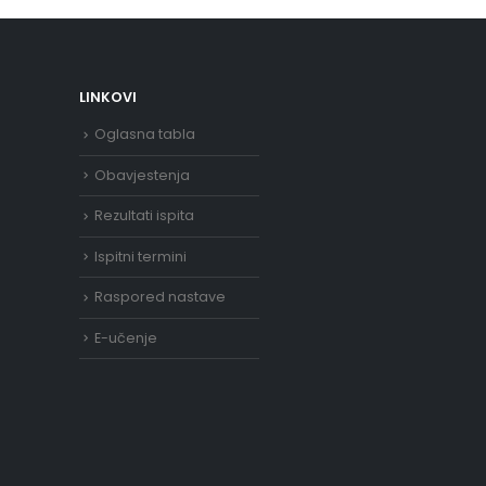
LINKOVI
Oglasna tabla
Obavjestenja
Rezultati ispita
Ispitni termini
Raspored nastave
E-učenje