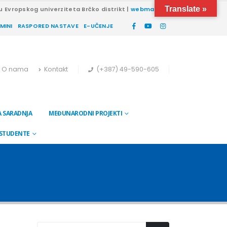
Translate »
u Evropskog univerziteta Brčko distrikt |
webmail
RMINI
RASPORED NASTAVE
E-UČENJE
O nama
Kontakt
(+387) 49-590-605
 SARADNJA
MEĐUNARODNI PROJEKTI
 STUDENTE