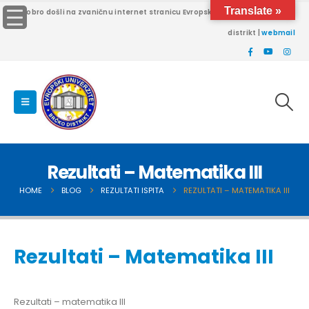
Translate »
Dobro došli na zvaničnu internet stranicu Evropskog univerziteta Brčko
distrikt |
webmail
Rezultati – Matematika III
HOME
BLOG
REZULTATI ISPITA
REZULTATI – MATEMATIKA III
Rezultati – Matematika III
Rezultati – matematika III