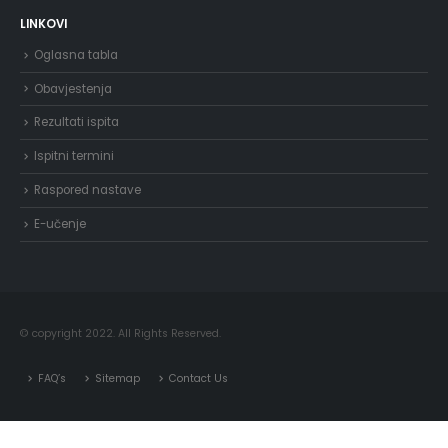
LINKOVI
Oglasna tabla
Obavjestenja
Rezultati ispita
Ispitni termini
Raspored nastave
E-učenje
© copyright 2022. All Rights Reserved.
FAQ’s
Sitemap
Contact Us