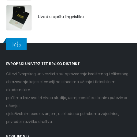
Uvod u opštu lingvistiku
Info
EVROPSKI UNIVERZITET BRČKO DISTRIKT
Ciljevi Evropskog univerziteta su: sprovođenje kvalitetnog i efikasnog
obrazovanja koje se temelji na ishodima učenja i fleksibilnim
akademskim
profilima kroz sva tri nivoa studija, usmjereno fleksibilnim putevima
učenja i
cjeloživotnim obrazovanjem, u skladu sa potrebama zajednice,
privrede i razvitka društva.
POSLJEDNJE