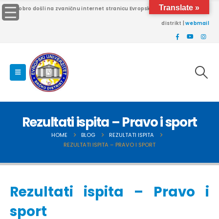
Translate »
Dobro došli na zvaničnu internet stranicu Evropskog univerziteta Brčko
distrikt |
webmail
Rezultati ispita – Pravo i sport
HOME
BLOG
REZULTATI ISPITA
REZULTATI ISPITA – PRAVO I SPORT
Rezultati ispita – Pravo i
sport