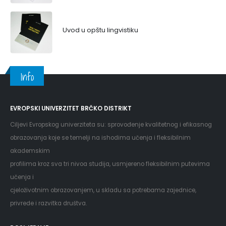
Uvod u opštu lingvistiku
Info
EVROPSKI UNIVERZITET BRČKO DISTRIKT
Ciljevi Evropskog univerziteta su: sprovođenje kvalitetnog i efikasnog
obrazovanja koje se temelji na ishodima učenja i fleksibilnim
akademskim
profilima kroz sva tri nivoa studija, usmjereno fleksibilnim putevima
učenja i
cjeloživotnim obrazovanjem, u skladu sa potrebama zajednice,
privrede i razvitka društva.