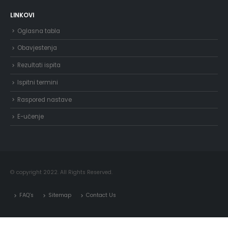
LINKOVI
Oglasna tabla
Obavjestenja
Rezultati ispita
Ispitni termini
Raspored nastave
E-učenje
© copyright 2022. All Rights Reserved.
FAQ’s
Sitemap
Contact Us