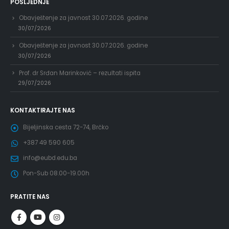
POSLJEDNJE
Obavještenje za javnost 30.07.2026. godine
30/07/2026
Obavještenje za javnost 30.07.2026. godine
30/07/2026
Prof. dr Srđan Marinković – rezultati ispita
29/07/2026
KONTAKTIRAJTE NAS
Bijeljinska cesta 72-74, Brčko
+387 49 590 605
info@eubd.edu.ba
Pon-Sub 08.00-19.00h
PRATITE NAS