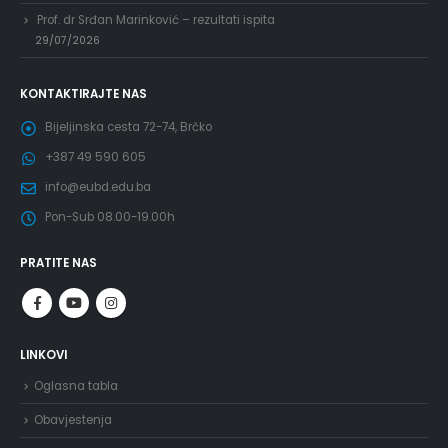
Prof. dr Srđan Marinković – rezultati ispita
29/07/2026
KONTAKTIRAJTE NAS
Bijeljinska cesta 72-74, Brčko
+387 49 590 605
info@eubd.edu.ba
Pon-Sub 08.00-19.00h
PRATITE NAS
LINKOVI
Oglasna tabla
Obavjestenja