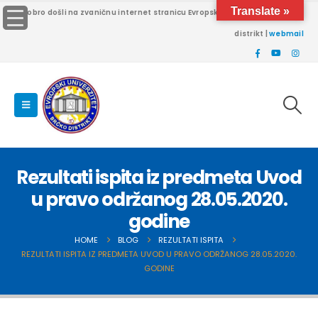
Translate »
Dobro došli na zvaničnu internet stranicu Evropskog univerziteta Brčko
distrikt |
webmail
Rezultati ispita iz predmeta Uvod
u pravo održanog 28.05.2020.
godine
HOME
BLOG
REZULTATI ISPITA
REZULTATI ISPITA IZ PREDMETA UVOD U PRAVO ODRŽANOG 28.05.2020.
GODINE