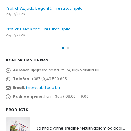
Prof. dr Azijada Beganlić – rezultati ispita
29/07/2026
Prof. dr Esed Karić – rezultati ispita
25/07/2026
KONTAKTIRAJTE NAS
Adresa:
Bijeljinska cesta 72-74, Brčko distrikt BiH
Telefon:
+387 (0)49 590 605
Email:
info@eubd.edu.ba
Radno vrijeme:
Pon - Sub / 08:00 - 19:00
PRODUCTS
Zaštita životne sredine rekultivacijom odlagališta