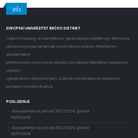
Info
EVROPSKI UNIVERZITET BRČKO DISTRIKT
Ciljevi Evropskog univerziteta su: sprovođenje kvalitetnog i efikasnog
obrazovanja koje se temelji na ishodima učenja i fleksibilnim
akademskim
profilima kroz sva tri nivoa studija, usmjereno fleksibilnim putevima
učenja i
cjeloživotnim obrazovanjem, u skladu sa potrebama zajednice,
privrede i razvitka društva.
POSLJEDNJE
Obavještenje za javnost 30.07.2026. godine
30/07/2026
Obavještenje za javnost 30.07.2026. godine
30/07/2026