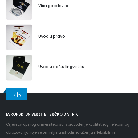
Viša geodezija
Uvod u pravo
Uvod u opštu lingvistiku
Info
EVROPSKI UNIVERZITET BRČKO DISTRIKT
Ciljevi Evropskog univerziteta su: sprovođenje kvalitetnog i efikasnog
obrazovanja koje se temelji na ishodima učenja i fleksibilnim