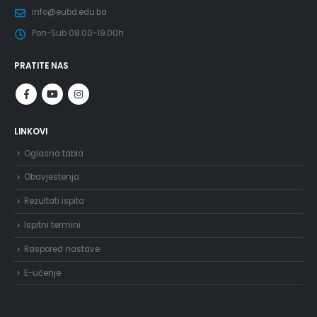
info@eubd.edu.ba
Pon-Sub 08.00-19.00h
PRATITE NAS
LINKOVI
Oglasna tabla
Obavjestenja
Rezultati ispita
Ispitni termini
Raspored nastave
E-učenje