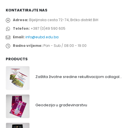
KONTAKTIRAJTE NAS
Adresa:
Bijeljinska cesta 72-74, Brčko distrikt BiH
Telefon:
+387 (0)49 590 605
Email:
info@eubd.edu.ba
Radno vrijeme:
Pon - Sub / 08:00 - 19:00
PRODUCTS
Zaštita životne sredine rekultivacijom odlagališta
Geodezija u građevinarstvu