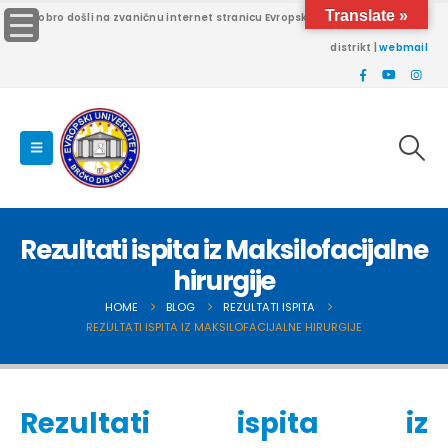
Translate »
Dobro došli na zvaničnu internet stranicu Evropskog univerziteta Brčko
distrikt |
webmail
Rezultati ispita iz Maksilofacijalne
hirurgije
HOME
BLOG
REZULTATI ISPITA
REZULTATI ISPITA IZ MAKSILOFACIJALNE HIRURGIJE
Rezultati ispita iz