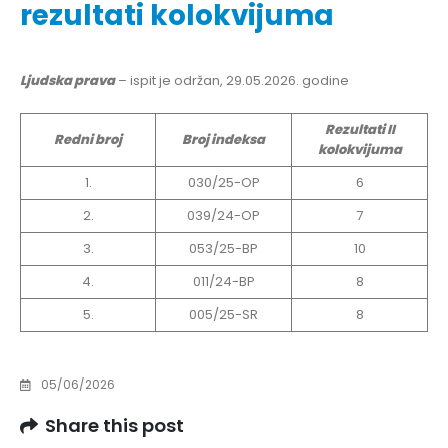
rezultati kolokvijuma
Ljudska prava
– ispit je održan, 29.05.2026. godine
Rezultati II
Redni broj
Broj indeksa
kolokvijuma
1.
030/25-OP
6
2.
039/24-OP
7
3.
053/25-BP
10
4.
011/24-BP
8
5.
005/25-SR
8
05/06/2026
Share this post