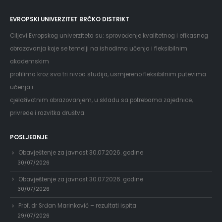
EVROPSKI UNIVERZITET BRČKO DISTRIKT
Ciljevi Evropskog univerziteta su: sprovođenje kvalitetnog i efikasnog
obrazovanja koje se temelji na ishodima učenja i fleksibilnim
akademskim
profilima kroz sva tri nivoa studija, usmjereno fleksibilnim putevima
učenja i
cjeloživotnim obrazovanjem, u skladu sa potrebama zajednice,
privrede i razvitka društva.
POSLJEDNJE
Obavještenje za javnost 30.07.2026. godine
30/07/2026
Obavještenje za javnost 30.07.2026. godine
30/07/2026
Prof. dr Srđan Marinković – rezultati ispita
29/07/2026