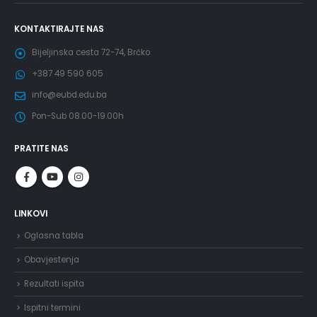
KONTAKTIRAJTE NAS
Bijeljinska cesta 72-74, Brčko
+387 49 590 605
info@eubd.edu.ba
Pon-Sub 08.00-19.00h
PRATITE NAS
LINKOVI
Oglasna tabla
Obavjestenja
Rezultati ispita
Ispitni termini