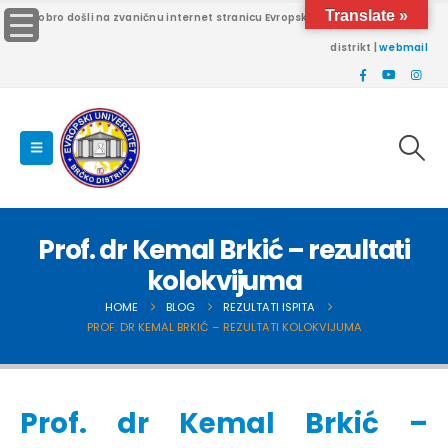
Translate »
Dobro došli na zvaničnu internet stranicu Evropskog univerziteta Brčko
distrikt |
webmail
Prof. dr Kemal Brkić – rezultati
kolokvijuma
HOME
BLOG
REZULTATI ISPITA
PROF. DR KEMAL BRKIĆ – REZULTATI KOLOKVIJUMA
Prof. dr Kemal Brkić –