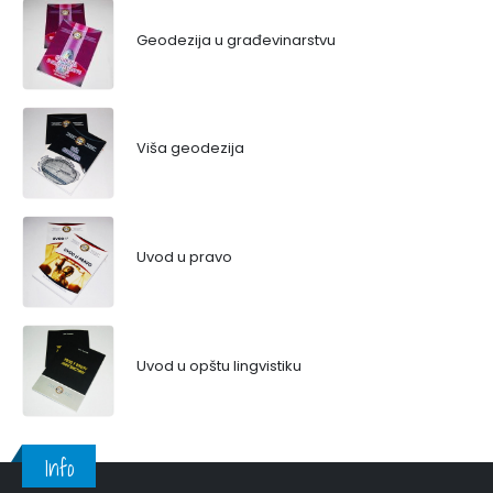
Geodezija u građevinarstvu
Viša geodezija
Uvod u pravo
Uvod u opštu lingvistiku
Info