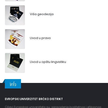
Viša geodezija
Uvod u pravo
Uvod u opštu lingvistiku
Info
EVROPSKI UNIVERZITET BRČKO DISTRIKT
Ciljevi Evropskog univerziteta su: sprovođenje kvalitetnog i efikasnog