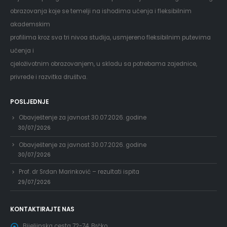
obrazovanja koje se temelji na ishodima učenja i fleksibilnim
akademskim
profilima kroz sva tri nivoa studija, usmjereno fleksibilnim putevima
učenja i
cjeloživotnim obrazovanjem, u skladu sa potrebama zajednice,
privrede i razvitka društva.
POSLJEDNJE
Obavještenje za javnost 30.07.2026. godine
30/07/2026
Obavještenje za javnost 30.07.2026. godine
30/07/2026
Prof. dr Srđan Marinković – rezultati ispita
29/07/2026
KONTAKTIRAJTE NAS
Bijeljinska cesta 72-74, Brčko