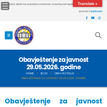
Translate »
Dobro došli na zvaničnu internet stranicu Evropskog univerziteta Brčko
distrikt |
webmail
Obavještenje za javnost
29.05.2026. godine
HOME
BLOG
OBAVJESTENJA
OBAVJEŠTENJE ZA JAVNOST 29.05.2026. GODINE
Obavještenje za javnost