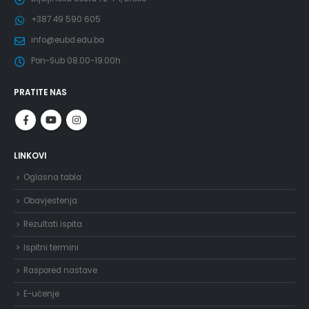
+387 49 590 605
info@eubd.edu.ba
Pon-Sub 08.00-19.00h
PRATITE NAS
LINKOVI
Oglasna tabla
Obavjestenja
Rezultati ispita
Ispitni termini
Raspored nastave
E-učenje