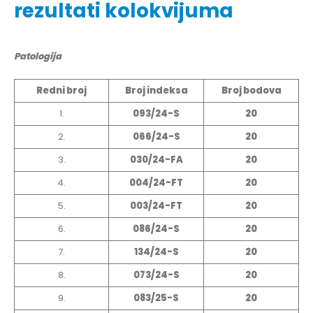
rezultati kolokvijuma
Patologija
Redni broj
Broj indeksa
Broj bodova
1.
093/24-S
20
2.
066/24-S
20
3.
030/24-FA
20
4.
004/24-FT
20
5.
003/24-FT
20
6.
086/24-S
20
7.
134/24-S
20
8.
073/24-S
20
9.
083/25-S
20