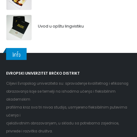
Uvod u opštu lingvistiku
Info
EVROPSKI UNIVERZITET BRČKO DISTRIKT
Ciljevi Evropskog univerziteta su: sprovođenje kvalitetnog i efikasnog
obrazovanja koje se temelji na ishodima učenja i fleksibilnim
akademskim
profilima kroz sva tri nivoa studija, usmjereno fleksibilnim putevima
učenja i
cjeloživotnim obrazovanjem, u skladu sa potrebama zajednice,
privrede i razvitka društva.