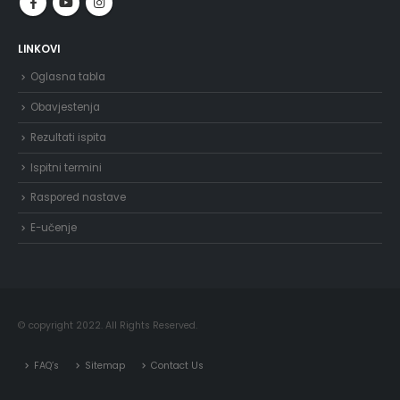
LINKOVI
Oglasna tabla
Obavjestenja
Rezultati ispita
Ispitni termini
Raspored nastave
E-učenje
© copyright 2022. All Rights Reserved.
FAQ’s
Sitemap
Contact Us