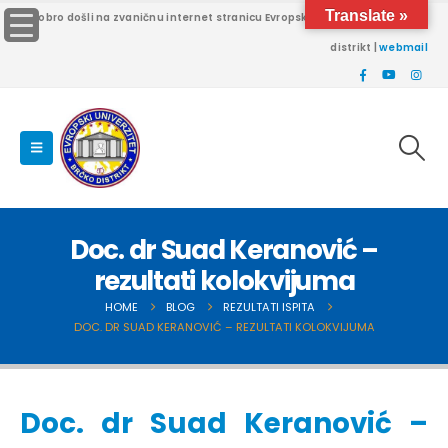
Translate »
Dobro došli na zvaničnu internet stranicu Evropskog univerziteta Brčko
distrikt |
webmail
Doc. dr Suad Keranović –
rezultati kolokvijuma
HOME
BLOG
REZULTATI ISPITA
DOC. DR SUAD KERANOVIĆ – REZULTATI KOLOKVIJUMA
Doc. dr Suad Keranović –