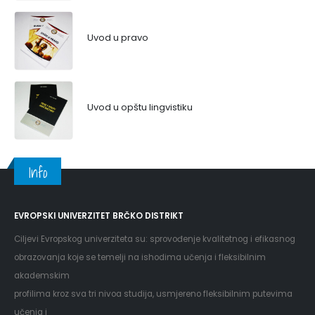
Uvod u pravo
Uvod u opštu lingvistiku
Info
EVROPSKI UNIVERZITET BRČKO DISTRIKT
Ciljevi Evropskog univerziteta su: sprovođenje kvalitetnog i efikasnog
obrazovanja koje se temelji na ishodima učenja i fleksibilnim
akademskim
profilima kroz sva tri nivoa studija, usmjereno fleksibilnim putevima
učenja i