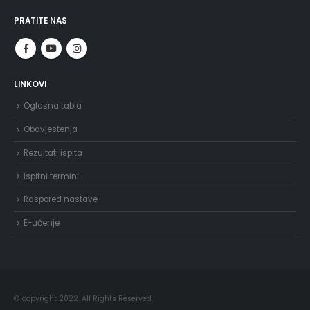
PRATITE NAS
LINKOVI
Oglasna tabla
Obavjestenja
Rezultati ispita
Ispitni termini
Raspored nastave
E-učenje
© copyright 2022. All Rights Reserved.