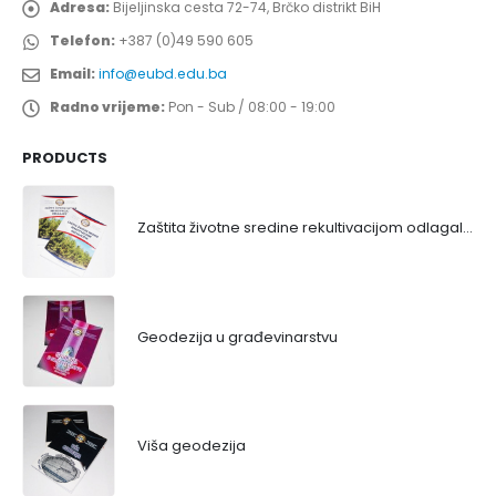
Adresa:
Bijeljinska cesta 72-74, Brčko distrikt BiH
Telefon:
+387 (0)49 590 605
Email:
info@eubd.edu.ba
Radno vrijeme:
Pon - Sub / 08:00 - 19:00
PRODUCTS
Zaštita životne sredine rekultivacijom odlagališta
Geodezija u građevinarstvu
Viša geodezija