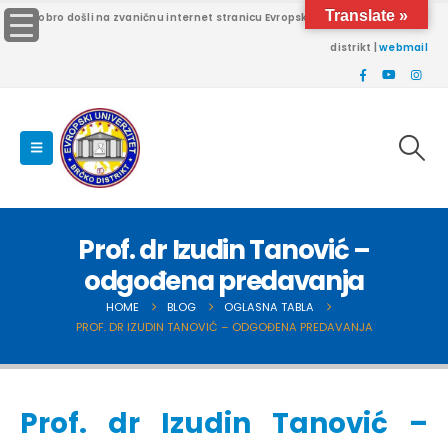
Translate »
Dobro došli na zvaničnu internet stranicu Evropskog univerziteta Brčko
distrikt |
webmail
Prof. dr Izudin Tanović –
odgođena predavanja
HOME
BLOG
OGLASNA TABLA
PROF. DR IZUDIN TANOVIĆ – ODGOĐENA PREDAVANJA
Prof. dr Izudin Tanović –