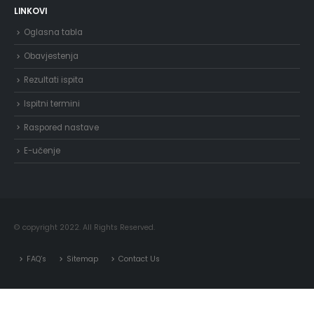
LINKOVI
Oglasna tabla
Obavjestenja
Rezultati ispita
Ispitni termini
Raspored nastave
E-učenje
© copyright 2022. All Rights Reserved.
FAQ’s
Sitemap
Contact Us