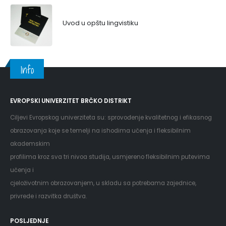
Uvod u opštu lingvistiku
Info
EVROPSKI UNIVERZITET BRČKO DISTRIKT
Ciljevi Evropskog univerziteta su: sprovođenje kvalitetnog i efikasnog
obrazovanja koje se temelji na ishodima učenja i fleksibilnim
akademskim
profilima kroz sva tri nivoa studija, usmjereno fleksibilnim putevima
učenja i
cjeloživotnim obrazovanjem, u skladu sa potrebama zajednice,
privrede i razvitka društva.
POSLJEDNJE