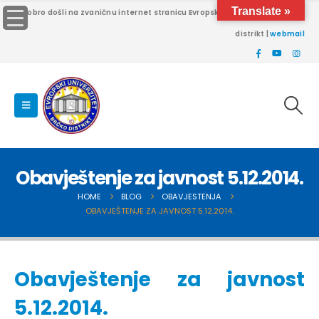
Translate »
Dobro došli na zvaničnu internet stranicu Evropskog univerziteta Brčko
distrikt |
webmail
Obavještenje za javnost 5.12.2014.
HOME
BLOG
OBAVJESTENJA
OBAVJEŠTENJE ZA JAVNOST 5.12.2014.
Obavještenje za javnost
5.12.2014.