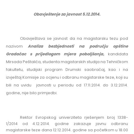
Obavještenje za javnost 5.12.2014.
Obavještava se javnost da na magistarsku tezu pod
nazivom
Analiza bezbjednosti na području opštine
Gradačac s prijedlogom mjera poboljšanja,
kandidata
Mirsada Peštalića, studenta magistarskih studija
na Tehničkom
fakultetu,
studijski program Drumski saobraćaj
, kao i na
izvještaj Komisije za ocjenu i odbranu magistarske teze, koji su
bili na uvidu javnosti u periodu od
17.11.2014. do 3.12.2014
.
godine, nije bilo primjedbi.
Rektor Evropskog univerziteta rješenjem broj 1
338-
1/2014
od 4.12.2014. godine zakazuje javnu odbranu
magistarske teze dana
12.12.2014. godine sa početkom u 18.00