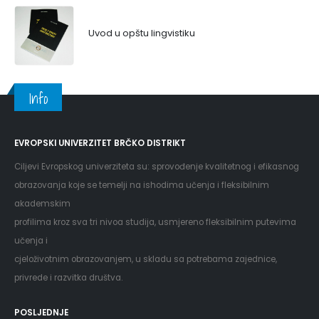
Uvod u opštu lingvistiku
Info
EVROPSKI UNIVERZITET BRČKO DISTRIKT
Ciljevi Evropskog univerziteta su: sprovođenje kvalitetnog i efikasnog
obrazovanja koje se temelji na ishodima učenja i fleksibilnim
akademskim
profilima kroz sva tri nivoa studija, usmjereno fleksibilnim putevima
učenja i
cjeloživotnim obrazovanjem, u skladu sa potrebama zajednice,
privrede i razvitka društva.
POSLJEDNJE