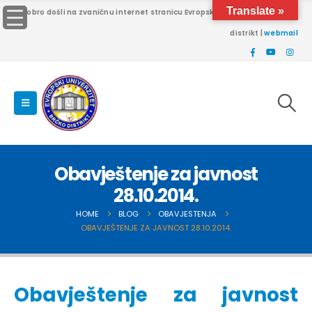
Translate »
Dobro došli na zvaničnu internet stranicu Evropskog univerziteta Brčko
distrikt |
webmail
Obavještenje za javnost
28.10.2014.
HOME
BLOG
OBAVJESTENJA
OBAVJEŠTENJE ZA JAVNOST 28.10.2014.
Obavještenje za javnost