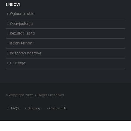
LINKOVI
Oglasna tabla
Obavjestenja
Rezultati ispita
Ispitni termini
Raspored nastave
E-učenje
© copyright 2022. All Rights Reserved.
FAQ’s
Sitemap
Contact Us