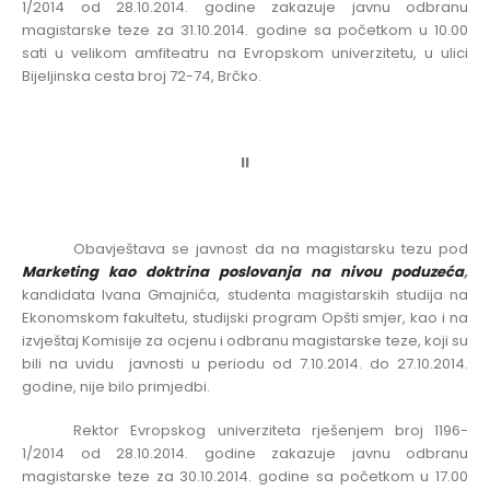
1/2014
od 28.10.2014. godine zakazuje javnu odbranu
magistarske teze za
31.10.2014. godine sa početkom u 10.00
sati u velikom amfiteatru na Evropskom univerzitetu, u ulici
Bijeljinska cesta broj 72-74, Brčko
.
II
Obavještava se javnost da na magistarsku tezu pod
Marketing kao doktrina poslovanja na nivou poduzeća
,
kandidata Ivana Gmajnića, studenta magistarskih studija na
Ekonomskom fakultetu, studijski program Opšti smjer,
kao i na
izvještaj Komisije za ocjenu i odbranu magistarske teze,
koji su
bili na uvidu javnosti
u periodu od 7.10.2014. do 27.10.2014.
godine,
nije bilo primjedbi
.
Rektor Evropskog univerziteta rješenjem broj
1196-
1/2014
od 28.10.2014. godine zakazuje javnu odbranu
magistarske teze za
30.10.2014. godine sa početkom u 17.00