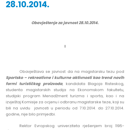
28.10.2014.
Obavještenje za javnost 28.10.2014.
I
Obavještava se javnost da na magistarsku tezu pod
Sportsko – rekreativne i kulturne aktivnosti kao trend novih
formi turističkog proizvoda
, kandidata Blagoja Risteskog,
studenta magistarskih studija na Ekonomskom fakultetu,
studijski program Menadžment turizma i sporta,
kao i na
izvještaj Komisije za ocjenu i odbranu magistarske teze,
koji su
bili na uvidu javnosti
u periodu od 7.10.2014. do 27.10.2014.
godine,
nije bilo primjedbi
.
Rektor Evropskog univerziteta rješenjem broj
1195-