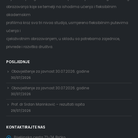
obrazovanja koje se temelji na ishodima učenja i fleksibilnim
akademskim
profilima kroz sva tri nivoa studija, usmjereno fleksibilnim putevima
učenja i
cjeloživotnim obrazovanjem, u skladu sa potrebama zajednice,
privrede i razvitka društva.
POSLJEDNJE
Obavještenje za javnost 30.07.2026. godine
30/07/2026
Obavještenje za javnost 30.07.2026. godine
30/07/2026
Prof. dr Srđan Marinković – rezultati ispita
29/07/2026
KONTAKTIRAJTE NAS
Bijeljinska cesta 72-74, Brčko