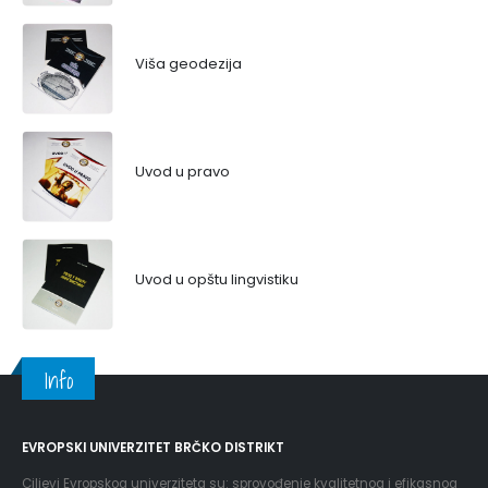
Viša geodezija
Uvod u pravo
Uvod u opštu lingvistiku
Info
EVROPSKI UNIVERZITET BRČKO DISTRIKT
Ciljevi Evropskog univerziteta su: sprovođenje kvalitetnog i efikasnog