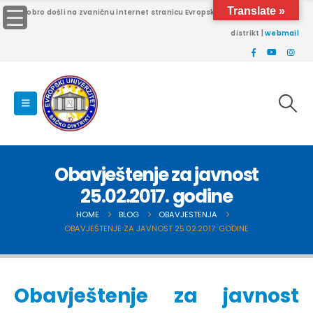
Translate »
Dobro došli na zvaničnu internet stranicu Evropskog univerziteta Brčko
distrikt |
webmail
Obavještenje za javnost
25.02.2017. godine
HOME
BLOG
OBAVJESTENJA
OBAVJEŠTENJE ZA JAVNOST 25.02.2017. GODINE
Obavještenje za javnost