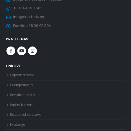
+387 49 590 605
info@eubd.edu.ba
Pon-Sub 08.00-19.00h
PRATITE NAS
LINKOVI
Oglasna tabla
Obavjestenja
Rezultati ispita
Ispitni termini
Raspored nastave
E-učenje