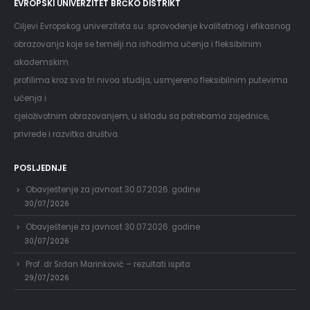
EVROPSKI UNIVERZITET BRČKO DISTRIKT
Ciljevi Evropskog univerziteta su: sprovođenje kvalitetnog i efikasnog
obrazovanja koje se temelji na ishodima učenja i fleksibilnim
akademskim
profilima kroz sva tri nivoa studija, usmjereno fleksibilnim putevima
učenja i
cjeloživotnim obrazovanjem, u skladu sa potrebama zajednice,
privrede i razvitka društva.
POSLJEDNJE
Obavještenje za javnost 30.07.2026. godine
30/07/2026
Obavještenje za javnost 30.07.2026. godine
30/07/2026
Prof. dr Srđan Marinković – rezultati ispita
29/07/2026