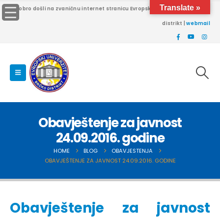
Translate »
Dobro došli na zvaničnu internet stranicu Evropskog univerziteta Brčko
distrikt |
webmail
Obavještenje za javnost
24.09.2016. godine
HOME
BLOG
OBAVJESTENJA
OBAVJEŠTENJE ZA JAVNOST 24.09.2016. GODINE
Obavještenje za javnost