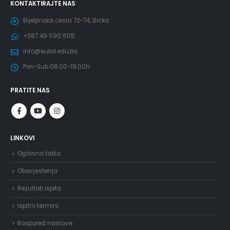
KONTAKTIRAJTE NAS
Bijeljinska cesta 72-74, Brčko
+387 49 590 605
info@eubd.edu.ba
Pon-Sub 08.00-19.00h
PRATITE NAS
LINKOVI
Oglasna tabla
Obavjestenja
Rezultati ispita
Ispitni termini
Raspored nastave