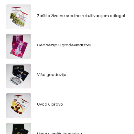
Zaštita životne sredine rekultivacijom odlagališta
Geodezija u građevinarstvu
Viša geodezija
Uvod u pravo
Uvod u opštu lingvistiku