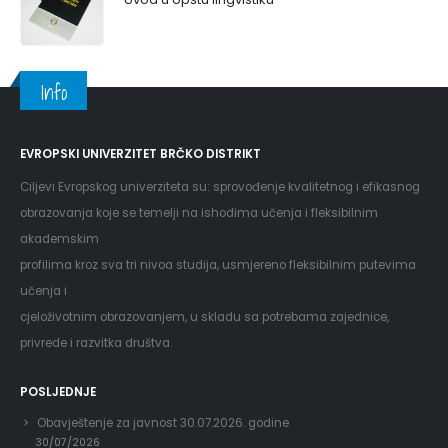
Info
EVROPSKI UNIVERZITET BRČKO DISTRIKT
Ciljevi Evropskog univerziteta su: sprovođenje kvalitetnog i efikasnog
obrazovanja koje se temelji na ishodima učenja i fleksibilnim
akademskim
profilima kroz sva tri nivoa studija, usmjereno fleksibilnim putevima
učenja i
cjeloživotnim obrazovanjem, u skladu sa potrebama zajednice,
privrede i razvitka društva.
POSLJEDNJE
Obavještenje za javnost 30.07.2026. godine
30/07/2026