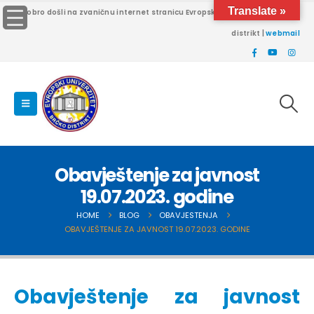
Translate »
Dobro došli na zvaničnu internet stranicu Evropskog univerziteta Brčko
distrikt |
webmail
Obavještenje za javnost
19.07.2023. godine
HOME
BLOG
OBAVJESTENJA
OBAVJEŠTENJE ZA JAVNOST 19.07.2023. GODINE
Obavještenje za javnost