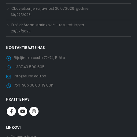
Obavještenje za javnost 30.07.2026. godine
30/07/2026
Prof. dr Srđan Marinković – rezultati ispita
29/07/2026
KONTAKTIRAJTE NAS
Bijeljinska cesta 72-74, Brčko
+387 49 590 605
info@eubd.edu.ba
Pon-Sub 08.00-19.00h
PRATITE NAS
LINKOVI