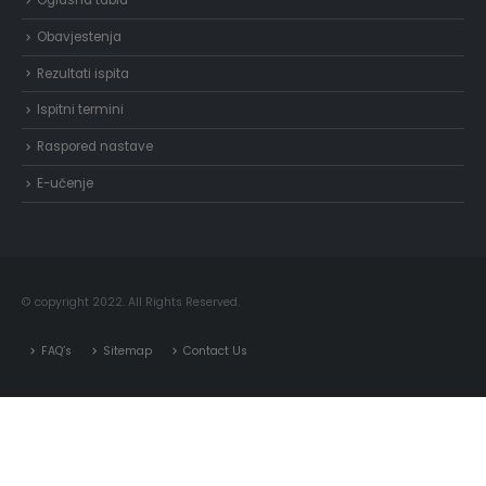
Oglasna tabla
Obavjestenja
Rezultati ispita
Ispitni termini
Raspored nastave
E-učenje
© copyright 2022. All Rights Reserved.
FAQ’s
Sitemap
Contact Us